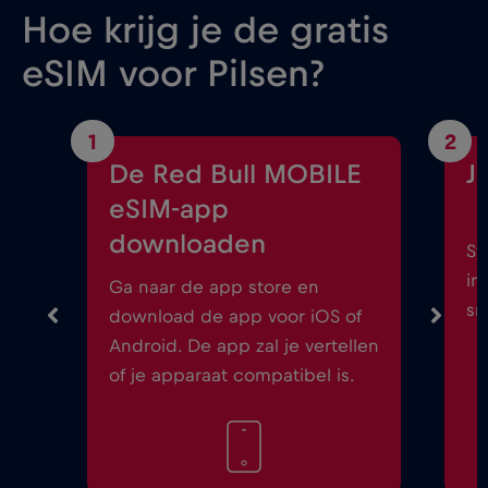
Hoe krijg je de gratis
eSIM voor Pilsen?
1
2
De Red Bull MOBILE
J
eSIM-app
downloaden
St
in
Ga naar de app store en
sm
download de app voor iOS of
Android. De app zal je vertellen
of je apparaat compatibel is.