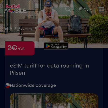
NL
▾
eSIM
Roaming
Pilsen
2€
/GB
eSIM tariff for data roaming in
Pilsen
Nationwide coverage