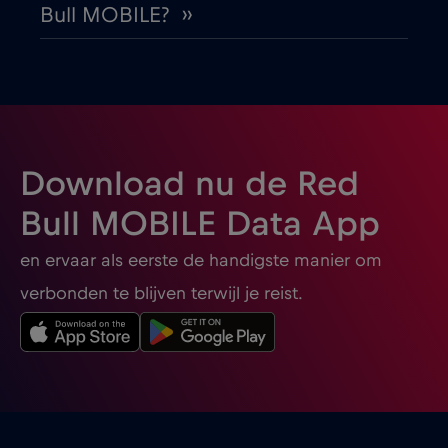
Bull MOBILE? ››
Buenos Aires
€
,-/GB
Bulgaria
€2
,-/GB
Burgas
€2
,-/GB
Download nu de Red
Cairns
€
,-/GB
Bull MOBILE Data App
en ervaar als eerste de handigste manier om
Canada
€4
,-/GB
verbonden te blijven terwijl je reist.
Canada - Noord-Amerika Voetbal 2026
€1
,-/GB
Cancun
€
,-/GB