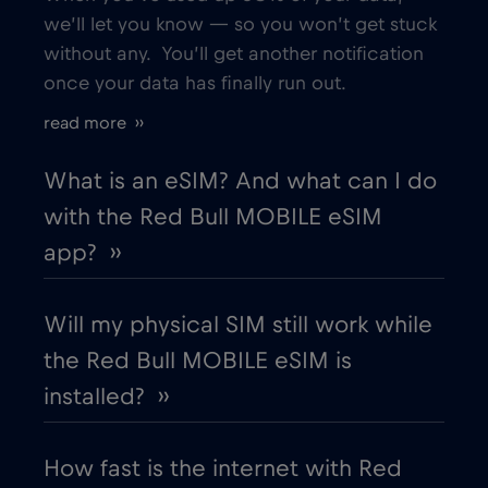
Bologna
€
we’ll let you know — so you won’t get stuck
,-/GB
without any. You’ll get another notification
once your data has finally run out.
Bordeaux
€
,-/GB
read more ››
Bosnia and Herzegovina
€2
,-/GB
What is an eSIM? And what can I do
with the Red Bull MOBILE eSIM
Boston
€
,-/GB
app? ››
Brasil
€4
,-/GB
Will my physical SIM still work while
the Red Bull MOBILE eSIM is
Brasilia
€
,-/GB
installed? ››
Brussels
€
,-/GB
How fast is the internet with Red