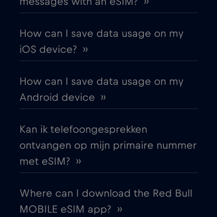
messages with an eSIM? ››
Australia
€4
,-/GB
How can I save data usage on my
Austria
€2
,-/GB
iOS device? ››
Azerbaijan
€8
,-/GB
How can I save data usage on my
Android device ››
Bangkok
€
,-/GB
Kan ik telefoongesprekken
Bangladesh
€4
,-/GB
ontvangen op mijn primaire nummer
met eSIM? ››
Barcelona
€3
,-/GB
Where can I download the Red Bull
Beijing
€
,-/GB
MOBILE eSIM app? ››