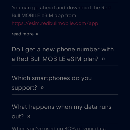
Belarus
€2
,-/GB
You can go ahead and download the Red
Bull MOBILE eSIM app from
https://esim.redbullmobile.com/app
Belgium
€2
,-/GB
read more ››
Belgrade
€2
,-/GB
Do I get a new phone number with
a Red Bull MOBILE eSIM plan? ››
Berat
€
,-/GB
Which smartphones do you
Berlin
€
,-/GB
support? ››
Bilbao
€
,-/GB
What happens when my data runs
out? ››
Bloemfontein
€2
,-/GB
When you’ve used up 80% of your data,