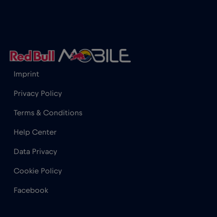
Cannes
€
,-/GB
Cape Town
€2
,-/GB
Imprint
Chad
€4
,-/GB
Privacy Policy
Terms & Conditions
Chamonix
€
,-/GB
Help Center
Charlotte, NC
€
,-/GB
Data Privacy
Cookie Policy
Chicago
€4
,-/GB
Facebook
Chile
€7
,-/GB