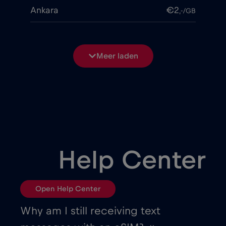
Ankara
€2
,-/GB
Antalya
€2
,-/GB
Meer laden
Antwerp
€
,-/GB
Argentina
€4
,-/GB
Armenia
€8
,-/GB
Help Center
Athens
€2
,-/GB
Open Help Center
Atlanta
€
,-/GB
Why am I still receiving text