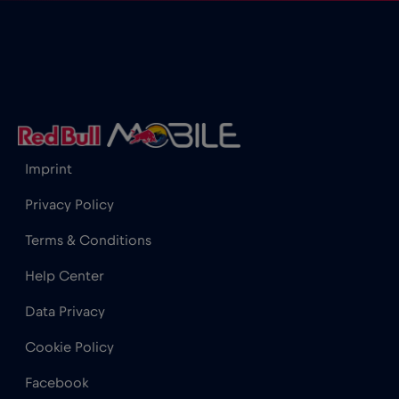
Cancun
€
,-/GB
Cannes
€
,-/GB
Cape Town
€2
,-/GB
Imprint
Chad
€4
,-/GB
Privacy Policy
Terms & Conditions
Chamonix
€
,-/GB
Help Center
Charlotte, NC
€
,-/GB
Data Privacy
Cookie Policy
Chicago
€4
,-/GB
Facebook