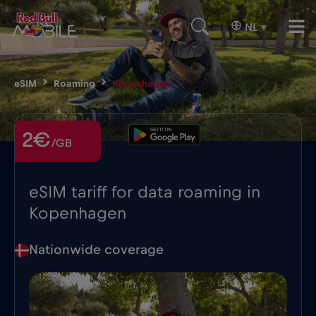
NL
▾
eSIM
Roaming
Kopenhagen
2€
/GB
eSIM tariff for data roaming in
Kopenhagen
Nationwide coverage