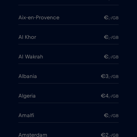
Aix-en-Provence
€
,-/GB
Al Khor
€
,-/GB
Al Wakrah
€
,-/GB
Albania
€3
,-/GB
Algeria
€4
,-/GB
Amalfi
€
,-/GB
Amsterdam
€2
,-/GB