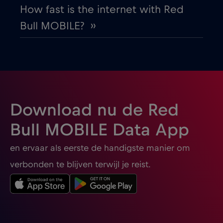
How fast is the internet with Red
Bull MOBILE? ››
Buenos Aires
€
,-/GB
Bulgaria
€2
,-/GB
Burgas
€2
,-/GB
Download nu de Red
Cairns
€
,-/GB
Bull MOBILE Data App
en ervaar als eerste de handigste manier om
Canada
€4
,-/GB
verbonden te blijven terwijl je reist.
Canada - Noord-Amerika Voetbal 2026
€1
,-/GB