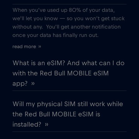
When you’ve used up 80% of your data,
Bologna
€
we’ll let you know — so you won’t get stuck
,-/GB
without any. You’ll get another notification
once your data has finally run out.
Bordeaux
€
,-/GB
read more ››
Bosnia and Herzegovina
€2
,-/GB
What is an eSIM? And what can I do
with the Red Bull MOBILE eSIM
Boston
€
,-/GB
app? ››
Brasil
€4
,-/GB
Will my physical SIM still work while
the Red Bull MOBILE eSIM is
Brasilia
€
,-/GB
installed? ››
Brussels
€
,-/GB