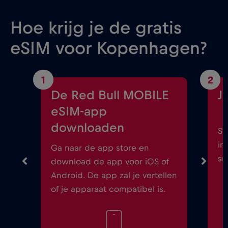
Hoe krijg je de gratis
eSIM voor Kopenhagen?
1
2
De Red Bull MOBILE
J
eSIM-app
downloaden
St
in
Ga naar de app store en
sm
download de app voor iOS of
Android. De app zal je vertellen
of je apparaat compatibel is.