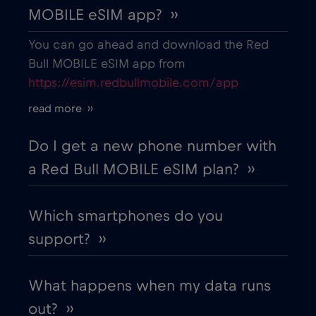
MOBILE eSIM app? ››
Belarus
€2
,-/GB
You can go ahead and download the Red
Bull MOBILE eSIM app from
https://esim.redbullmobile.com/app
Belgium
€2
,-/GB
read more ››
Belgrade
€2
,-/GB
Do I get a new phone number with
a Red Bull MOBILE eSIM plan? ››
Berat
€
,-/GB
Which smartphones do you
Berlin
€
,-/GB
support? ››
Bilbao
€
,-/GB
What happens when my data runs
out? ››
Bloemfontein
€2
,-/GB