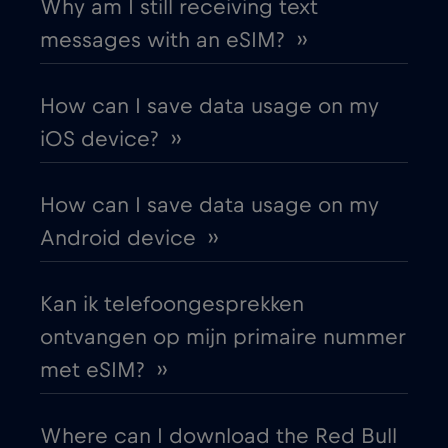
Why am I still receiving text
messages with an eSIM? ››
Australia
€4
,-/GB
How can I save data usage on my
Austria
€2
,-/GB
iOS device? ››
Azerbaijan
€8
,-/GB
How can I save data usage on my
Android device ››
Bangkok
€
,-/GB
Kan ik telefoongesprekken
Bangladesh
€4
,-/GB
ontvangen op mijn primaire nummer
met eSIM? ››
Barcelona
€3
,-/GB
Where can I download the Red Bull
Beijing
€
,-/GB