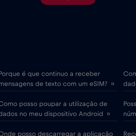
€6
Chipre
,-/GB
€4
Coreia do Sul
,-/GB
€4
Croácia
,-/GB
ime
€18
Cruise only Telenor Mariti
,-/GB
Porque é que continuo a receber
Com
mensagens de texto com um eSIM? ››
dado
€2
Dubai
,-/GB
Como posso poupar a utilização de
Pos
€12
Emirados Árabes Unidos (
,-/GB
dados no meu dispositivo Android ››
núme
€4
Eslováquia
,-/GB
Onde posso descarregar a aplicação
Rec