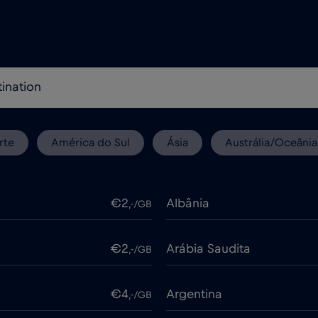
rte
América do Sul
Ásia
Austrália/Oceânia
€2
Albânia
,-/GB
€2
Arábia Saudita
,-/GB
€4
Argentina
,-/GB