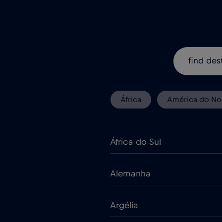
África
América do No
África do Sul
Alemanha
Argélia