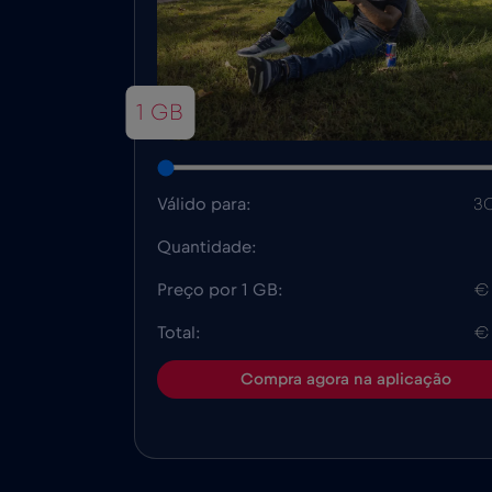
1 GB
Válido para:
30
Quantidade:
Preço por 1 GB:
€
Total:
€
Compra agora na aplicação