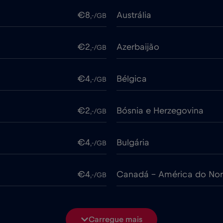
€8
Austrália
,-/GB
€2
Azerbaijão
,-/GB
€4
Bélgica
,-/GB
€2
Bósnia e Herzegovina
,-/GB
€4
Bulgária
,-/GB
€4
Canadá - América do Nor
,-/GB
€4
Chile
,-/GB
Carregue mais