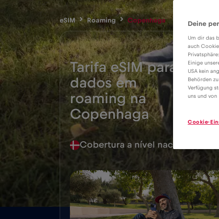
eSIM
Roaming
Copenhaga
Deine per
Um dir das b
auch Cookie
Privatsphäre
Tarifa eSIM para
Einige unser
USA kein ang
dados em
Behörden zu
Verfügung st
2€
roaming na
uns und von 
Copenhaga
Cookie-Ein
Cobertura a nível nacional