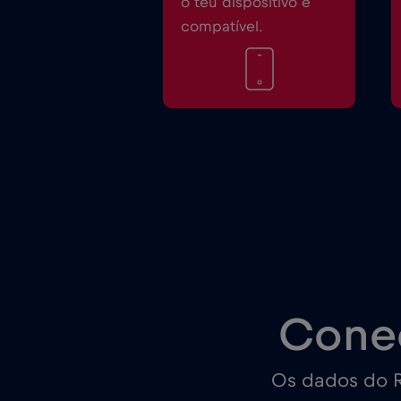
o teu dispositivo é
compatível.
Cone
Os dados do R