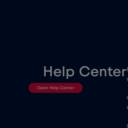
China
Colômbia
Costa Rica
Cruise & land Telenor Marit
Help Center
Dinamarca
Open Help Center
Egito
Equador