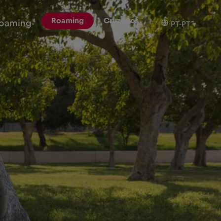
Roaming
Cruzeiros
oaming
PT-PT
▾