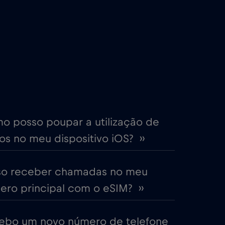
€2
,-/GB
€4
,-/GB
€2
,-/GB
me
€15
,-/GB
o posso poupar a utilização de
s no meu dispositivo iOS? ››
€5
,-/GB
so receber chamadas no meu
EAU)
€5
,-/GB
ro principal com o eSIM? ››
€2
,-/GB
ebo um novo número de telefone