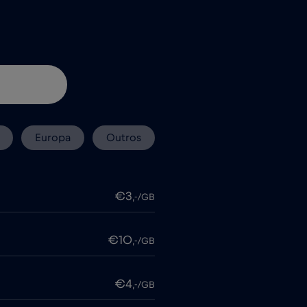
Europa
Outros
€3
,-/GB
€10
,-/GB
€4
,-/GB