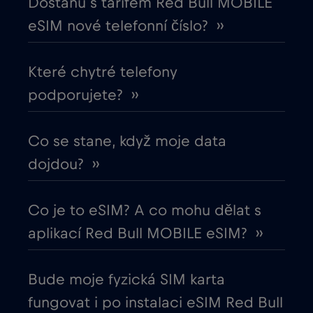
Dostanu s tarifem Red Bull MOBILE
Egypt
€12
,-/GB
eSIM nové telefonní číslo? ››
Ekvádor
€4
,-/GB
Které chytré telefony
podporujete? ››
Estonsko
€2
,-/GB
Evropská unie
Co se stane, když moje data
€4
,-/GB
dojdou? ››
Filipíny
€12
,-/GB
Co je to eSIM? A co mohu dělat s
Finsko
€2
,-/GB
aplikací Red Bull MOBILE eSIM? ››
Francie
€2
,-/GB
Bude moje fyzická SIM karta
fungovat i po instalaci eSIM Red Bull