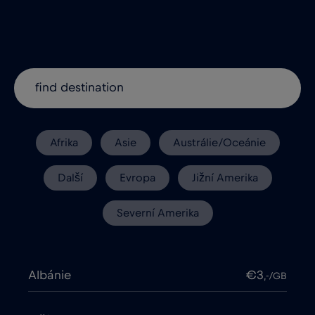
Afrika
Asie
Austrálie/Oceánie
Další
Evropa
Jižní Amerika
Severní Amerika
Albánie
€3
,-/GB