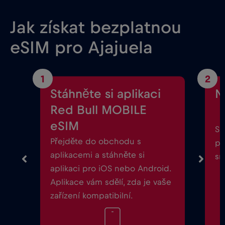
Jak získat bezplatnou
eSIM pro Ajajuela
1
2
Stáhněte si aplikaci
N
Red Bull MOBILE
eSIM
Sp
Přejděte do obchodu s
po
aplikacemi a stáhněte si
sm
aplikaci pro iOS nebo Android.
Aplikace vám sdělí, zda je vaše
zařízení kompatibilní.