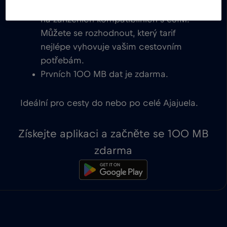
eSIM pro Ajajuela s okamžitou aktivací
na zařízeních kompatibilních s eSIM.
Můžete se rozhodnout, který tarif
nejlépe vyhovuje vašim cestovním
potřebám.
Prvních 100 MB dat je zdarma.
Ideální pro cesty do nebo po celé Ajajuela.
Získejte aplikaci a začněte se 100 MB
zdarma