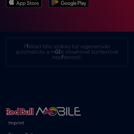
Indie
€15
,-/GB
Indonésie
€4
,-/GB
Irák
€6
,-/GB
Překlad této stránky byl vygenerován
automaticky a může obsahovat kontextové
nepřesnosti.
Irsko
€2
,-/GB
Island
€2
,-/GB
Itálie
€2
,-/GB
Izrael
€3
,-/GB
Imprint