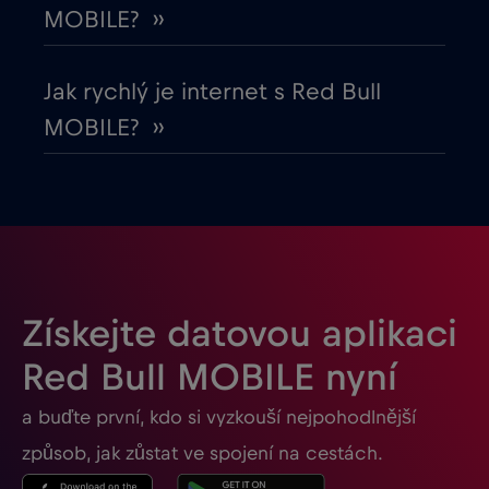
Gabon
€5
,-/GB
MOBILE? ››
Georgia
€5
,-/GB
Jak rychlý je internet s Red Bull
MOBILE? ››
Ghana
€3
,-/GB
Gibraltar
€3
,-/GB
Guatemala
€4
,-/GB
Získejte datovou aplikaci
Honduras
€4
,-/GB
Red Bull MOBILE nyní
a buďte první, kdo si vyzkouší nejpohodlnější
Hongkong
€7
,-/GB
způsob, jak zůstat ve spojení na cestách.