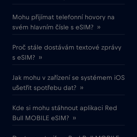
Chile
€7
,-/GB
Mohu přijímat telefonní hovory na
Chorvatsko
€2
,-/GB
svém hlavním čísle s eSIM? ››
Čína
€6
,-/GB
Proč stále dostávám textové zprávy
s eSIM? ››
Cruise & land Telenor Maritime
€18
,-/GB
Jak mohu v zařízení se systémem iOS
Cruise only Telenor Maritime
€15
,-/GB
ušetřit spotřebu dat? ››
Dánsko
€2
,-/GB
Kde si mohu stáhnout aplikaci Red
Bull MOBILE eSIM? ››
Dubaj
€5
,-/GB