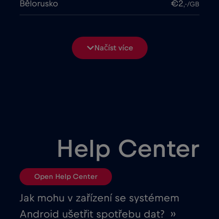
Bělorusko
€2
,-/GB
Bosna a Hercegovina
€2
,-/GB
Načíst více
Brasil
€4
,-/GB
Bulharsko
€2
,-/GB
Černá Hora
€2
,-/GB
Help Center
Česká republika
€2
,-/GB
Open Help Center
Chad
€4
,-/GB
Jak mohu v zařízení se systémem
Android ušetřit spotřebu dat? ››