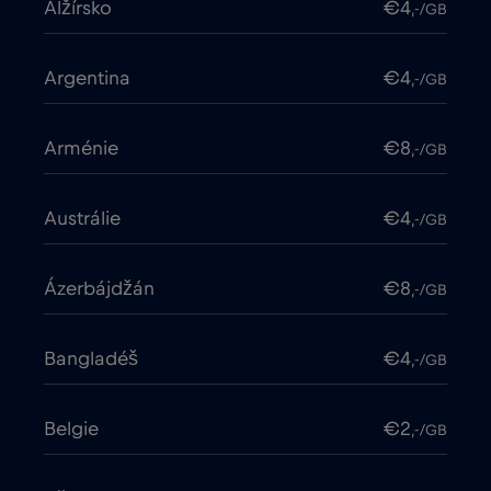
Alžírsko
€4
,-/GB
Argentina
€4
,-/GB
Arménie
€8
,-/GB
Austrálie
€4
,-/GB
Ázerbájdžán
€8
,-/GB
Bangladéš
€4
,-/GB
Belgie
€2
,-/GB