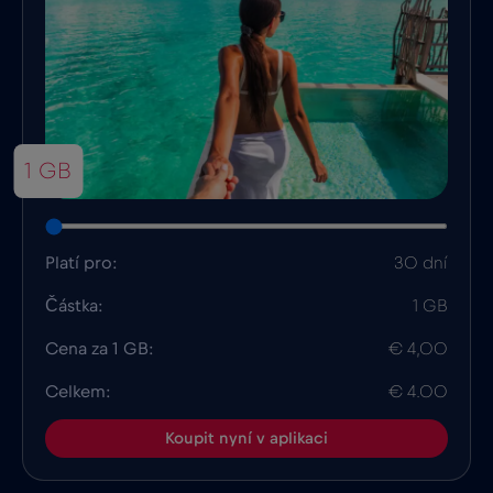
1 GB
Platí pro:
30 dní
Částka:
1 GB
Cena za 1 GB:
€ 4,00
Celkem:
€ 4.00
Koupit nyní v aplikaci