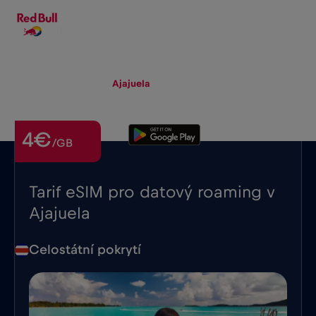
CS
▾
eSIM
Roaming
Ajajuela
4€
/GB
Tarif eSIM pro datový roaming v
Ajajuela
Celostátní pokrytí