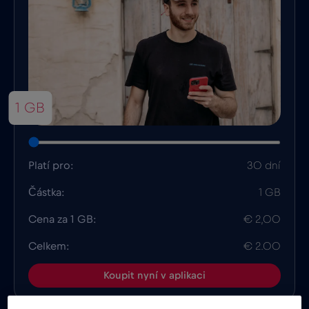
1 GB
Platí pro:
30 dní
Částka:
1 GB
Cena za 1 GB:
€ 2,00
Celkem:
€ 2.00
Koupit nyní v aplikaci