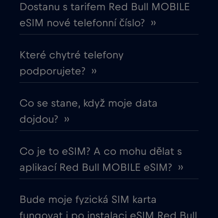
Dostanu s tarifem Red Bull MOBILE
Egypt
€12
,-/GB
eSIM nové telefonní číslo? ››
Ekvádor
€4
,-/GB
Které chytré telefony
podporujete? ››
Estonsko
€2
,-/GB
Evropská unie
Co se stane, když moje data
€4
,-/GB
dojdou? ››
Filipíny
€12
,-/GB
Co je to eSIM? A co mohu dělat s
Finsko
€2
,-/GB
aplikací Red Bull MOBILE eSIM? ››
Francie
€2
,-/GB
Bude moje fyzická SIM karta
fungovat i po instalaci eSIM Red Bull