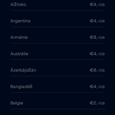
Alžírsko
€4
,-/GB
Argentina
€4
,-/GB
Arménie
€8
,-/GB
Austrálie
€4
,-/GB
Ázerbájdžán
€8
,-/GB
Bangladéš
€4
,-/GB
Belgie
€2
,-/GB