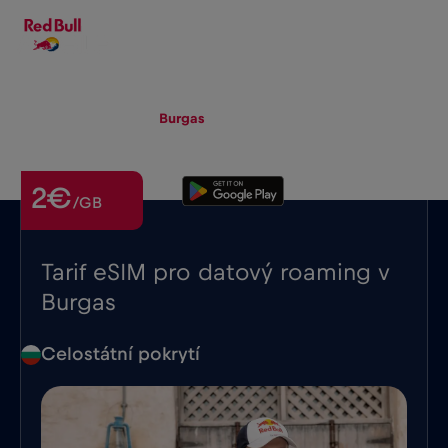
CS
▾
eSIM
Roaming
Burgas
2€
/GB
Tarif eSIM pro datový roaming v
Burgas
Celostátní pokrytí