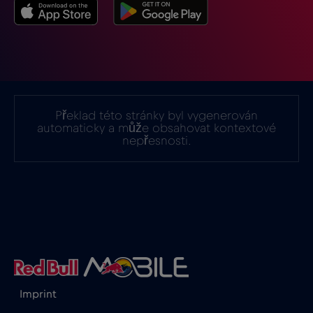
Indie
€15
,-/GB
Indonésie
€4
,-/GB
Irák
€6
,-/GB
Překlad této stránky byl vygenerován
automaticky a může obsahovat kontextové
nepřesnosti.
Irsko
€2
,-/GB
Island
€2
,-/GB
Itálie
€2
,-/GB
Izrael
€3
,-/GB
Imprint