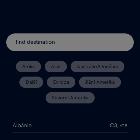
Afrika
Asie
Austrálie/Oceánie
Další
Evropa
Jižní Amerika
Severní Amerika
Albánie
€3
,-/GB