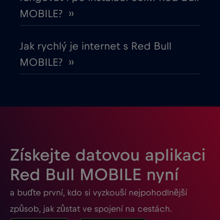
Gabon
€5
,-/GB
MOBILE? ››
Georgia
€5
,-/GB
Jak rychlý je internet s Red Bull
MOBILE? ››
Ghana
€3
,-/GB
Gibraltar
€3
,-/GB
Guatemala
€4
,-/GB
Získejte datovou aplikaci
Honduras
€4
,-/GB
Red Bull MOBILE nyní
a buďte první, kdo si vyzkouší nejpohodlnější
Hongkong
€7
,-/GB
způsob, jak zůstat ve spojení na cestách.