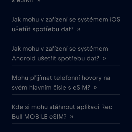
s eSIM? ››
Chile
€7
,-/GB
Jak mohu v zařízení se systémem iOS
Chorvatsko
€2
,-/GB
ušetřit spotřebu dat? ››
Čína
€6
,-/GB
Jak mohu v zařízení se systémem
Android ušetřit spotřebu dat? ››
Cruise & land Telenor Maritime
€18
,-/GB
Mohu přijímat telefonní hovory na
Cruise only Telenor Maritime
€15
,-/GB
svém hlavním čísle s eSIM? ››
Dánsko
€2
,-/GB
Kde si mohu stáhnout aplikaci Red
Bull MOBILE eSIM? ››
Dubaj
€5
,-/GB