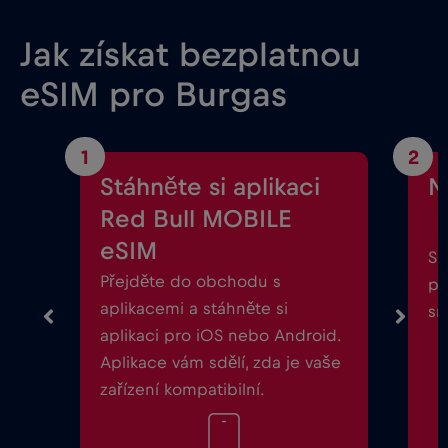
Jak získat bezplatnou
eSIM pro Burgas
1
2
Stáhněte si aplikaci
N
Red Bull MOBILE
eSIM
Sp
Přejděte do obchodu s
po
aplikacemi a stáhněte si
sm
aplikaci pro iOS nebo Android.
Aplikace vám sdělí, zda je vaše
zařízení kompatibilní.