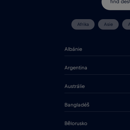
Afrika
Asie
Albánie
Argentina
Austrálie
Bangladéš
Bělorusko