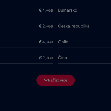
€4
Bulharsko
,-/GB
€2
Česká republika
,-/GB
€4
Chile
,-/GB
€2
Čína
,-/GB
ime
€18
Cruise only Telenor Mariti
,-/GB
Načíst více
€2
Dubaj
,-/GB
€12
Ekvádor
,-/GB