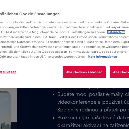
sönlichen Cookie Einstellungen
estmögliche Online-Erlebnis zu bieten, verwenden wir auf dieser Website Cookies. Teil
s von ausgewählten Partnern verwendet. Wir nehmen Datenschutz ernst und respektieren
: Du hast jederzeit die Möglichkeit deine Cookie-Einstellungen zu ändern.
Datenschutz
er Partnerdienste sind in den USA. Nach Judikatur des Europäischen Gerichtshofes besteht
Výhody
Popis
emessenes Datenschutzniveau. Es besteht daher das Risiko, dass deine Daten dem Zugrif
Stáhněte si snadno instalovatelnou
 Kontroll- und Überwachungszwecken unterliegen und dir dagegen keine wirksamen Rech
/GB
ehen. Mit dem Klick auf „Alle Cookies zulassen“ stimmst du zu, dass Cookies auf unserer
využívejte neomezený mobilní inter
Drittanbietern (auch in den USA) verwendet werden dürfen.
Mehr Informationen
Nikdy neúčtujeme základní popla
stellungen
Alle Cookies ablehnen
Alle Cook
kartu eSIM, můžete se připojit
nebo roamingových poplatků.
Budete moci posílat e-maily, c
videokonference a používat účt
Spojení s rodinou a přáteli po
Prozkoumejte naše levné datové
okamžitou aktivací na zařízení