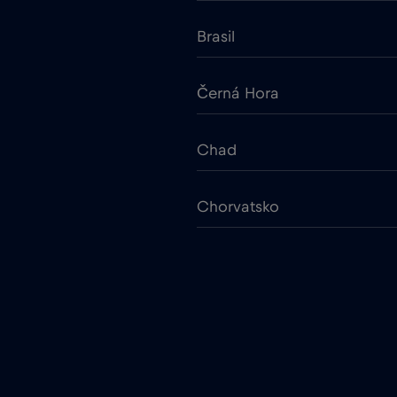
Brasil
Černá Hora
Chad
Chorvatsko
Cruise & land Telenor Marit
Dánsko
Egypt