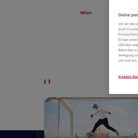
eSIM
Roaming
Milan
Deine per
Um dir das b
auch Cookie
Privatsphäre
Tarif eSIM pro
Einige unser
USA kein ang
datový roaming v
Behörden zu
2€
Verfügung st
Milan
uns und von 
Cookie-Ein
Celostátní pokrytí