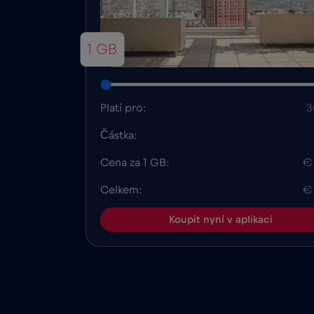
1 GB
Platí pro:
3
Částka:
Cena za 1 GB:
€
Celkem:
€
Koupit nyní v aplikaci