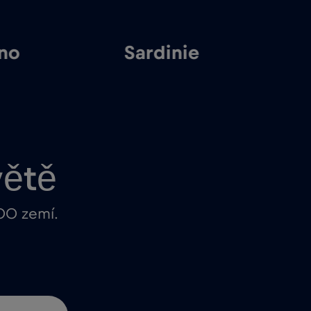
rno
Sardinie
S
větě
100 zemí.