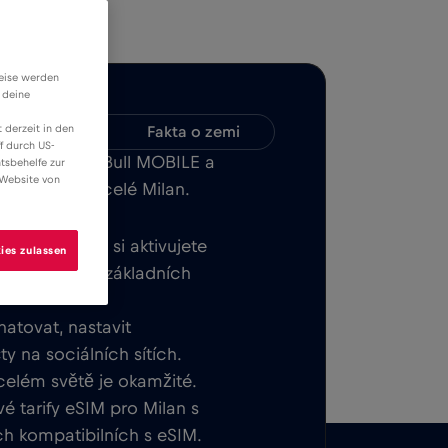
weise werden
 deine
 derzeit in den
Kompatibilita
Fakta o zemi
f durch US-
 aplikaci Red Bull MOBILE a
tsbehelfe zur
 Website von
net v nebo v celé Milan.
tek. Jakmile si aktivujete
ies zulassen
 do světa bez základních
hatovat, nastavit
y na sociálních sítích.
 celém světě je okamžité.
 tarify eSIM pro Milan s
ch kompatibilních s eSIM.