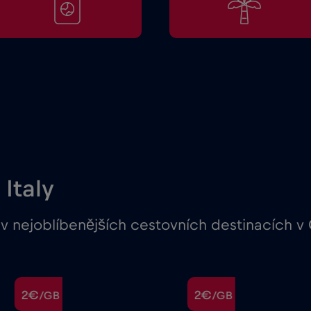
Italy
v nejoblíbenějších cestovních destinacích v 
2€
2€
/GB
/GB