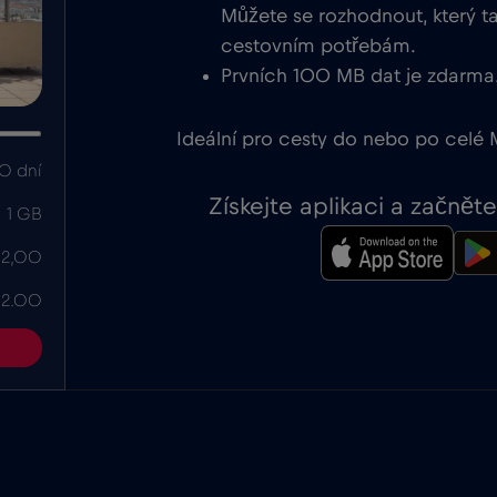
Můžete se rozhodnout, který ta
cestovním potřebám.
Prvních 100 MB dat je zdarma
Ideální pro cesty do nebo po celé M
0 dní
Získejte aplikaci a začně
1 GB
 2,00
 2.00