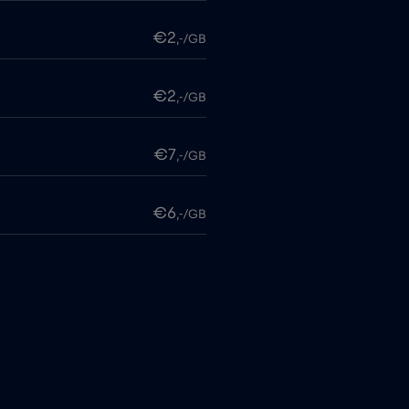
€2
,-/GB
€2
,-/GB
€7
,-/GB
€6
,-/GB
me
€15
,-/GB
€5
,-/GB
€4
,-/GB