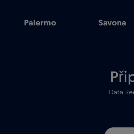
Palermo
Savona
Při
Data Red