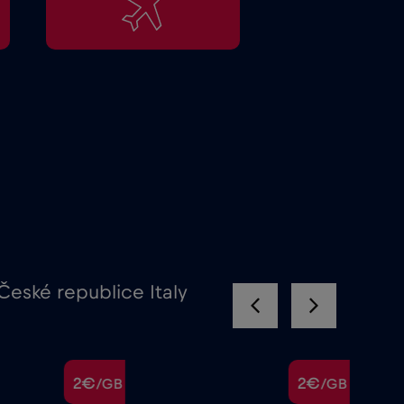
České republice Italy
2€
2€
/GB
/GB