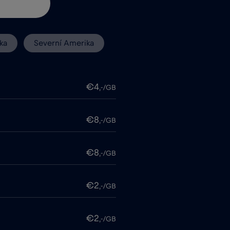
ka
Severní Amerika
€4
,-/GB
€8
,-/GB
€8
,-/GB
€2
,-/GB
€2
,-/GB