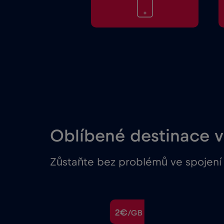
Oblíbené destinace v 
Zůstaňte bez problémů ve spojení 
€
2€
/GB
/GB