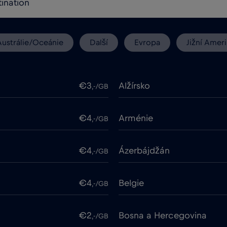
Austrálie/Oceánie
Další
Evropa
Jižní Ameri
€3
Alžírsko
,-/GB
€4
Arménie
,-/GB
€4
Ázerbájdžán
,-/GB
€4
Belgie
,-/GB
€2
Bosna a Hercegovina
,-/GB