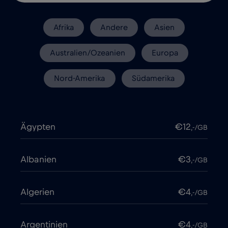
Afrika
Andere
Asien
Australien/Ozeanien
Europa
Nord-Amerika
Südamerika
Ägypten
€12
,-/GB
Albanien
€3
,-/GB
Algerien
€4
,-/GB
Argentinien
€4
,-/GB