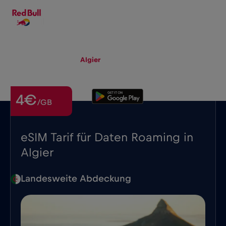
DE
▾
eSIM
Roaming
Algier
4€
/GB
eSIM Tarif für Daten Roaming in
Algier
Landesweite Abdeckung