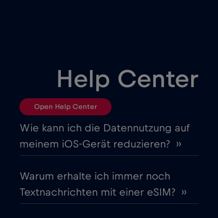
Bulgarien
€2
,-/GB
Chad
€4
,-/GB
Help Center
Chile
€7
,-/GB
Open Help Center
China
€6
,-/GB
Wie kann ich die Datennutzung auf
meinem iOS-Gerät reduzieren? ››
Costa Rica
€4
,-/GB
Warum erhalte ich immer noch
Cruise & land Telenor Maritime
€18
,-/GB
Textnachrichten mit einer eSIM? ››
Cruise only Telenor Maritime
€15
,-/GB