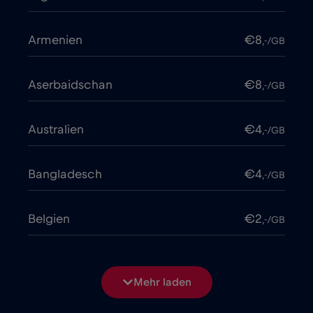
Armenien
€8
,-/GB
Aserbaidschan
€8
,-/GB
Australien
€4
,-/GB
Bangladesch
€4
,-/GB
Belgien
€2
,-/GB
Bosnien und Herzegowina
€2
,-/GB
Mehr laden
Brasilien
€4
,-/GB