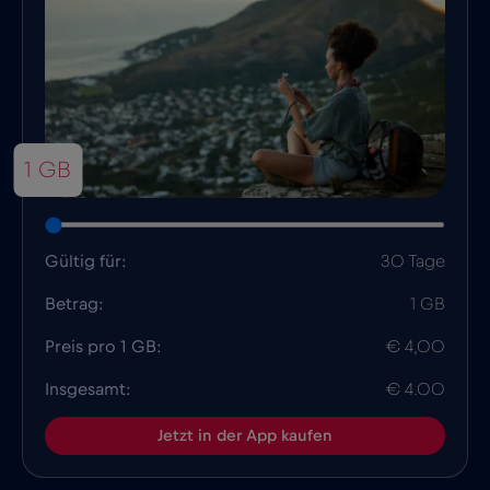
1 GB
Gültig für:
30 Tage
Betrag:
1 GB
Preis pro 1 GB:
€ 4,00
Insgesamt:
€ 4.00
Jetzt in der App kaufen