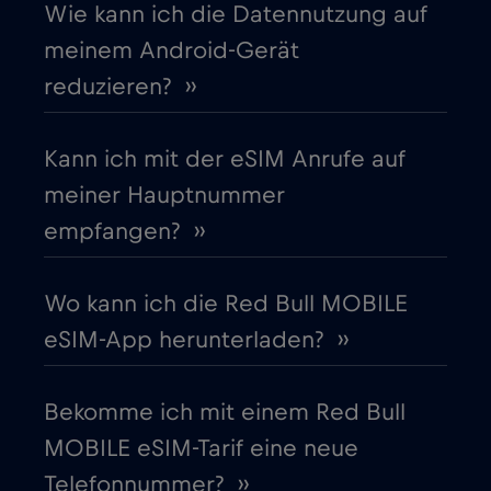
Wie kann ich die Datennutzung auf
meinem Android-Gerät
Dänemark
€2
,-/GB
reduzieren? ››
Deutschland
€2
,-/GB
Kann ich mit der eSIM Anrufe auf
meiner Hauptnummer
Dubai
€5
,-/GB
empfangen? ››
Ecuador
€4
,-/GB
Wo kann ich die Red Bull MOBILE
eSIM-App herunterladen? ››
Estland
€2
,-/GB
Bekomme ich mit einem Red Bull
Europäische Union
€4
,-/GB
MOBILE eSIM-Tarif eine neue
Telefonnummer? ››
Finnland
€2
,-/GB