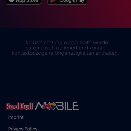
Israel
€3
,-/GB
Italien
€2
,-/GB
Die Übersetzung dieser Seite wurde
automatisch generiert und könnte
kontextbezogene Ungenauigkeiten enthalten.
Japan
€8
,-/GB
Kanada
€4
,-/GB
Kanada - Nordamerika Fußball 2026
€1
,-/GB
Katar
€4
,-/GB
Imprint
Privacy Policy
Kenia
€4
,-/GB