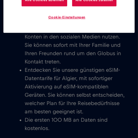
Freunden auf der ganzen Welt in
Kontakt treten.
Cookie-Einstellungen
Sie können E-Mails schreiben, chatten,
Videokonferenzen einrichten und Ihre
Konten in den sozialen Medien nutzen.
Sie können sofort mit Ihrer Familie und
Ihren Freunden rund um den Globus in
Kontakt treten.
Entdecken Sie unsere günstigen eSIM-
Datentarife für Algier, mit sofortiger
Aktivierung auf eSIM-kompatiblen
Geräten. Sie können selbst entscheiden,
welcher Plan für Ihre Reisebedürfnisse
am besten geeignet ist.
Die ersten 100 MB an Daten sind
kostenlos.