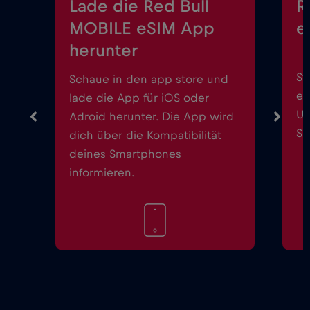
Lade die Red Bull
R
MOBILE eSIM App
e
herunter
St
Schaue in den app store und
ei
lade die App für iOS oder
Up
Adroid herunter. Die App wird
Sm
dich über die Kompatibilität
deines Smartphones
informieren.