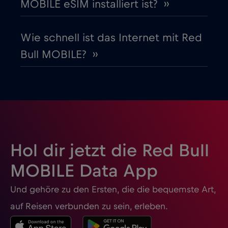
MOBILE eSIM installiert ist? ››
Honduras
€4
,-/GB
Wie schnell ist das Internet mit Red
Bull MOBILE? ››
Hongkong
€7
,-/GB
Indien
€15
,-/GB
Indonesien
€4
,-/GB
Hol dir jetzt die Red Bull
Irak
€6
,-/GB
MOBILE Data App
Und gehöre zu den Ersten, die die bequemste Art,
Irland
€2
,-/GB
auf Reisen verbunden zu sein, erleben.
Island
€2
,-/GB