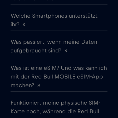
Frankreich
Welche Smartphones unterstützt
€2
,-/GB
ihr? ››
Gabun
€5
,-/GB
Was passiert, wenn meine Daten
Georgia
€5
,-/GB
aufgebraucht sind? ››
Ghana
€3
,-/GB
Was ist eine eSIM? Und was kann ich
mit der Red Bull MOBILE eSIM-App
Gibraltar
€3
,-/GB
machen? ››
Griechenland
€2
,-/GB
Funktioniert meine physische SIM-
Karte noch, während die Red Bull
Guatemala
€4
,-/GB