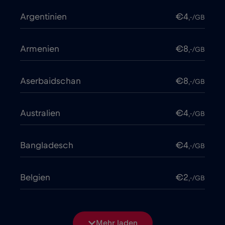
Argentinien
€4
,-/GB
Armenien
€8
,-/GB
Aserbaidschan
€8
,-/GB
Australien
€4
,-/GB
Bangladesch
€4
,-/GB
Belgien
€2
,-/GB
Bosnien und Herzegowina
€2
,-/GB
Mehr laden