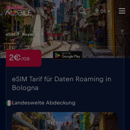
DE
▾
eSIM
Roaming
Bologna
2€
/GB
eSIM Tarif für Daten Roaming in
Bologna
Landesweite Abdeckung