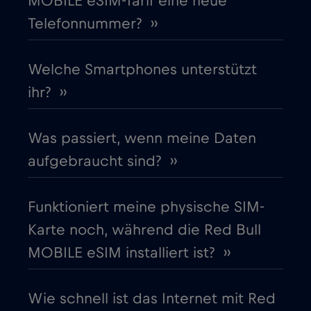
MOBILE eSIM-Tarif eine neue
Telefonnummer? ››
Finnland
€2
,-/GB
Frankreich
Welche Smartphones unterstützt
€2
,-/GB
ihr? ››
Gabun
€5
,-/GB
Was passiert, wenn meine Daten
Georgia
€5
,-/GB
aufgebraucht sind? ››
Ghana
€3
,-/GB
Funktioniert meine physische SIM-
Karte noch, während die Red Bull
Gibraltar
€3
,-/GB
MOBILE eSIM installiert ist? ››
Griechenland
€2
,-/GB
Wie schnell ist das Internet mit Red