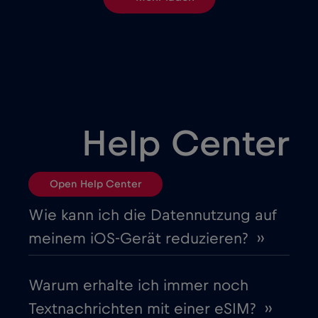
Brasilien
€4
,-/GB
Bulgarien
€2
,-/GB
Chad
€4
,-/GB
Help Center
Chile
€7
,-/GB
Open Help Center
China
€6
,-/GB
Wie kann ich die Datennutzung auf
meinem iOS-Gerät reduzieren? ››
Costa Rica
€4
,-/GB
Warum erhalte ich immer noch
Cruise & land Telenor Maritime
€18
,-/GB
Textnachrichten mit einer eSIM? ››