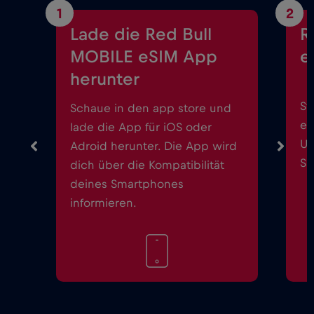
1
2
Lade die Red Bull
R
MOBILE eSIM App
e
herunter
St
Schaue in den app store und
ei
lade die App für iOS oder
Up
Adroid herunter. Die App wird
Sm
dich über die Kompatibilität
deines Smartphones
informieren.