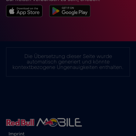
Island
€2
,-/GB
Israel
€3
,-/GB
Italien
€2
,-/GB
Die Übersetzung dieser Seite wurde
automatisch generiert und könnte
kontextbezogene Ungenauigkeiten enthalten.
Japan
€8
,-/GB
Kanada
€4
,-/GB
Kanada - Nordamerika Fußball 2026
€1
,-/GB
Katar
€4
,-/GB
Imprint