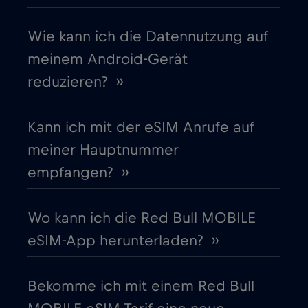
Cruise only Telenor Maritime
€15
,-/GB
Wie kann ich die Datennutzung auf
meinem Android-Gerät
Dänemark
€2
,-/GB
reduzieren? ››
Deutschland
€2
,-/GB
Kann ich mit der eSIM Anrufe auf
meiner Hauptnummer
Dubai
€5
,-/GB
empfangen? ››
Ecuador
€4
,-/GB
Wo kann ich die Red Bull MOBILE
eSIM-App herunterladen? ››
Estland
€2
,-/GB
Bekomme ich mit einem Red Bull
Europäische Union
€4
,-/GB