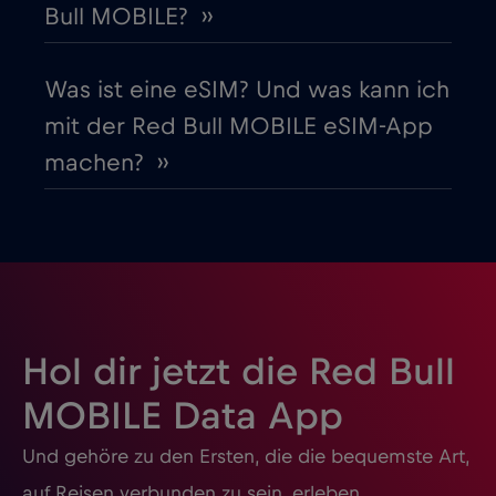
Bull MOBILE? ››
Guatemala
€4
,-/GB
Was ist eine eSIM? Und was kann ich
Honduras
€4
,-/GB
mit der Red Bull MOBILE eSIM-App
machen? ››
Hongkong
€7
,-/GB
Indien
€15
,-/GB
Indonesien
€4
,-/GB
Hol dir jetzt die Red Bull
Irak
€6
,-/GB
MOBILE Data App
Und gehöre zu den Ersten, die die bequemste Art,
Irland
€2
,-/GB
auf Reisen verbunden zu sein, erleben.