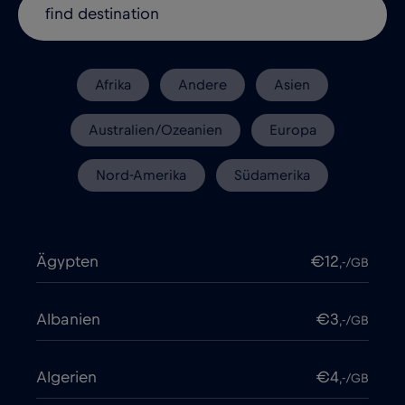
Afrika
Andere
Asien
Australien/Ozeanien
Europa
Nord-Amerika
Südamerika
Ägypten
€12
,-/GB
Albanien
€3
,-/GB
Algerien
€4
,-/GB