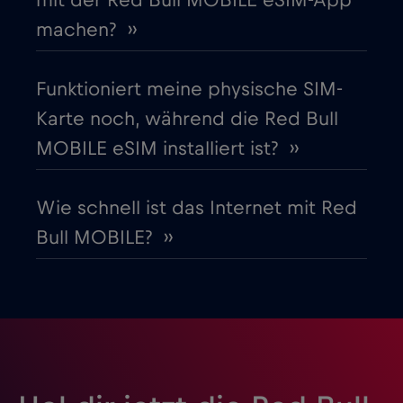
mit der Red Bull MOBILE eSIM-App
Gibraltar
€3
,-/GB
machen? ››
Griechenland
€2
,-/GB
Funktioniert meine physische SIM-
Karte noch, während die Red Bull
Guatemala
€4
,-/GB
MOBILE eSIM installiert ist? ››
Honduras
€4
,-/GB
Wie schnell ist das Internet mit Red
Bull MOBILE? ››
Hongkong
€7
,-/GB
Indien
€15
,-/GB
Indonesien
€4
,-/GB