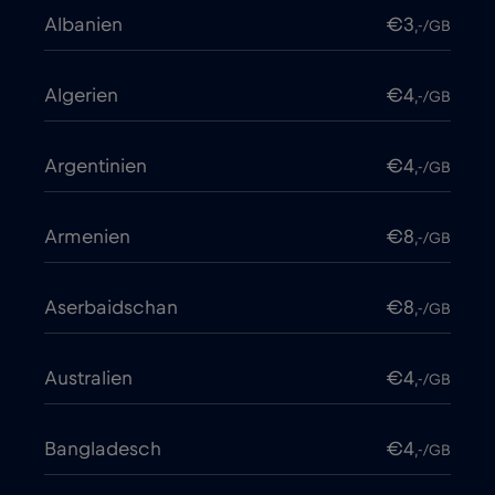
Albanien
€3
,-/GB
Algerien
€4
,-/GB
Argentinien
€4
,-/GB
Armenien
€8
,-/GB
Aserbaidschan
€8
,-/GB
Australien
€4
,-/GB
Bangladesch
€4
,-/GB