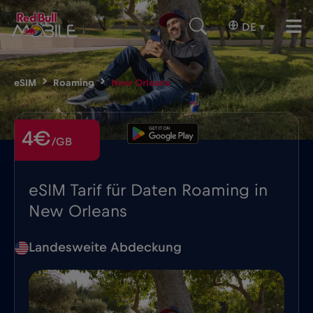
DE
▾
eSIM
Roaming
New Orleans
4€
/GB
eSIM Tarif für Daten Roaming in
New Orleans
Landesweite Abdeckung