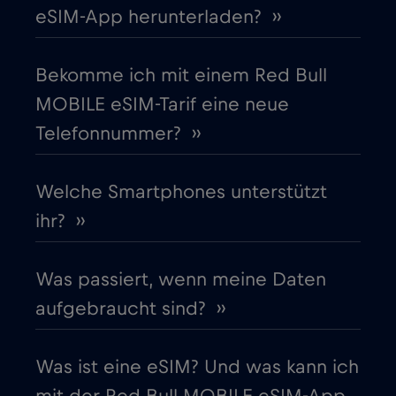
eSIM-App herunterladen? ››
Estland
€2
,-/GB
Bekomme ich mit einem Red Bull
Europäische Union
€4
,-/GB
MOBILE eSIM-Tarif eine neue
Telefonnummer? ››
Finnland
€2
,-/GB
Frankreich
Welche Smartphones unterstützt
€2
,-/GB
ihr? ››
Gabun
€5
,-/GB
Was passiert, wenn meine Daten
Georgia
€5
,-/GB
aufgebraucht sind? ››
Ghana
€3
,-/GB
Was ist eine eSIM? Und was kann ich