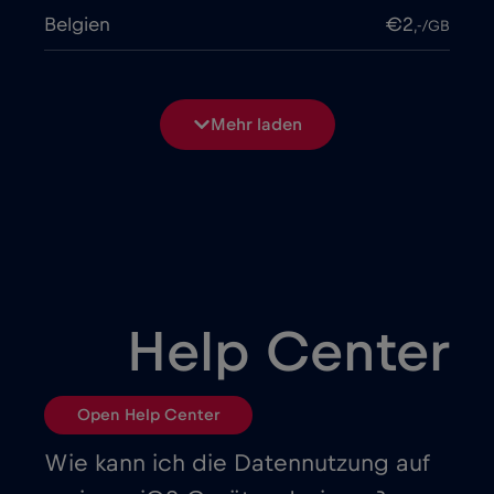
Belgien
€2
,-/GB
Bosnien und Herzegowina
€2
,-/GB
Mehr laden
Brasilien
€4
,-/GB
Bulgarien
€2
,-/GB
Chad
€4
,-/GB
Help Center
Chile
€7
,-/GB
Open Help Center
China
€6
,-/GB
Wie kann ich die Datennutzung auf