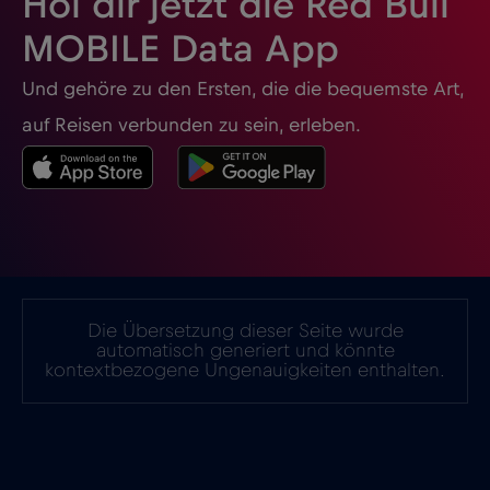
Hol dir jetzt die Red Bull
Irak
€6
,-/GB
MOBILE Data App
Und gehöre zu den Ersten, die die bequemste Art,
Irland
€2
,-/GB
auf Reisen verbunden zu sein, erleben.
Island
€2
,-/GB
Israel
€3
,-/GB
Italien
€2
,-/GB
Die Übersetzung dieser Seite wurde
automatisch generiert und könnte
kontextbezogene Ungenauigkeiten enthalten.
Japan
€8
,-/GB
Kanada
€4
,-/GB