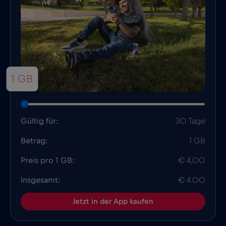
1 GB
Gültig für:
30 Tage
Betrag:
1 GB
Preis pro 1 GB:
€ 4,00
Insgesamt:
€ 4.00
Jetzt in der App kaufen