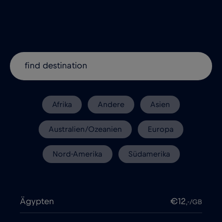
Afrika
Andere
Asien
Australien/Ozeanien
Europa
Nord-Amerika
Südamerika
Ägypten
€12
,-/GB