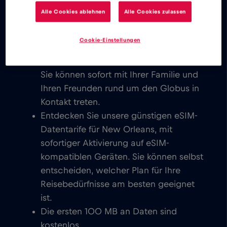
Freunden auf der ganzen Welt in
Alle Cookies ablehnen
Alle Cookies zulassen
Kontakt treten.
Sie können E-Mails schreiben, chatten,
Cookie-Einstellungen
Videokonferenzen einrichten und Ihre
Konten in den sozialen Medien nutzen.
Sie können sofort mit Ihrer Familie und
Ihren Freunden rund um den Globus in
Kontakt treten.
Entdecken Sie unsere günstigen eSIM-
Datentarife für New Orleans, mit
sofortiger Aktivierung auf eSIM-
kompatiblen Geräten. Sie können selbst
entscheiden, welcher Plan für Ihre
Reisebedürfnisse am besten geeignet
ist.
Die ersten 100 MB an Daten sind
kostenlos.