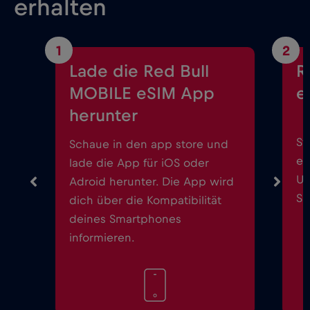
erhalten
1
2
Lade die Red Bull
R
MOBILE eSIM App
e
herunter
St
Schaue in den app store und
ei
lade die App für iOS oder
Up
Adroid herunter. Die App wird
Sm
dich über die Kompatibilität
deines Smartphones
informieren.