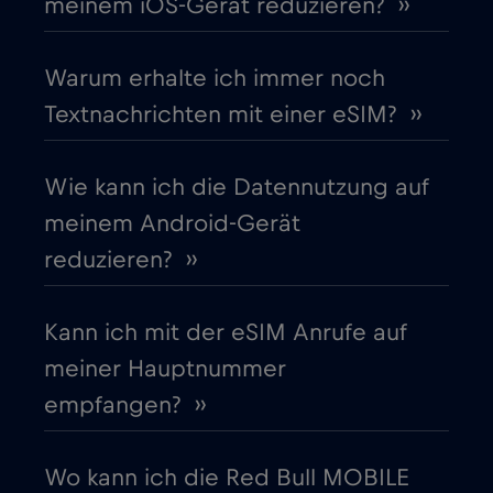
meinem iOS-Gerät reduzieren? ››
Costa Rica
€4
,-/GB
Warum erhalte ich immer noch
Cruise & land Telenor Maritime
€18
,-/GB
Textnachrichten mit einer eSIM? ››
Cruise only Telenor Maritime
€15
,-/GB
Wie kann ich die Datennutzung auf
meinem Android-Gerät
Dänemark
€2
,-/GB
reduzieren? ››
Deutschland
€2
,-/GB
Kann ich mit der eSIM Anrufe auf
meiner Hauptnummer
Dubai
€5
,-/GB
empfangen? ››
Ecuador
€4
,-/GB
Wo kann ich die Red Bull MOBILE