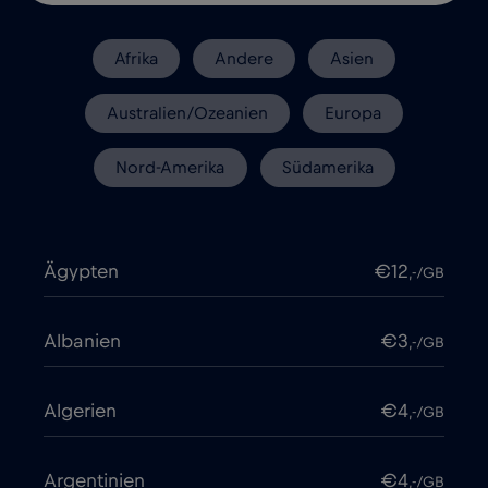
Afrika
Andere
Asien
Australien/Ozeanien
Europa
Nord-Amerika
Südamerika
Ägypten
€12
,-/GB
Albanien
€3
,-/GB
Algerien
€4
,-/GB
Argentinien
€4
,-/GB