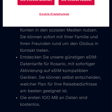
Freunden auf der ganzen Welt in
Kontakt treten.
Cookie-Einstellungen
Sie können E-Mails schreiben, chatten,
Videokonferenzen einrichten und Ihre
Konten in den sozialen Medien nutzen.
Sie können sofort mit Ihrer Familie und
Ihren Freunden rund um den Globus in
Kontakt treten.
Entdecken Sie unsere günstigen eSIM-
Datentarife für Rosario, mit sofortiger
Aktivierung auf eSIM-kompatiblen
Geräten. Sie können selbst entscheiden,
welcher Plan für Ihre Reisebedürfnisse
am besten geeignet ist.
Die ersten 100 MB an Daten sind
kostenlos.