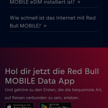
MOBILE eSIM installiert ist? ››
Honduras
€4
,-/GB
Wie schnell ist das Internet mit Red
Bull MOBILE? ››
Hongkong
€7
,-/GB
Indien
€15
,-/GB
Indonesien
€4
,-/GB
Hol dir jetzt die Red Bull
Irak
€6
,-/GB
MOBILE Data App
Und gehöre zu den Ersten, die die bequemste Art,
Irland
€2
,-/GB
auf Reisen verbunden zu sein, erleben.
Island
€2
,-/GB