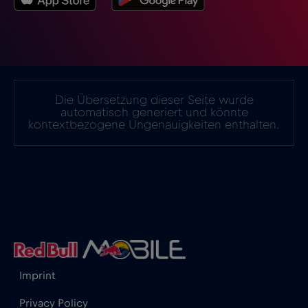
Israel
€3
,-/GB
Italien
€2
,-/GB
Die Übersetzung dieser Seite wurde
automatisch generiert und könnte
kontextbezogene Ungenauigkeiten enthalten.
Japan
€8
,-/GB
Kanada
€4
,-/GB
Kanada - Nordamerika Fußball 2026
€1
,-/GB
Katar
€4
,-/GB
Imprint
Privacy Policy
Kenia
€4
,-/GB