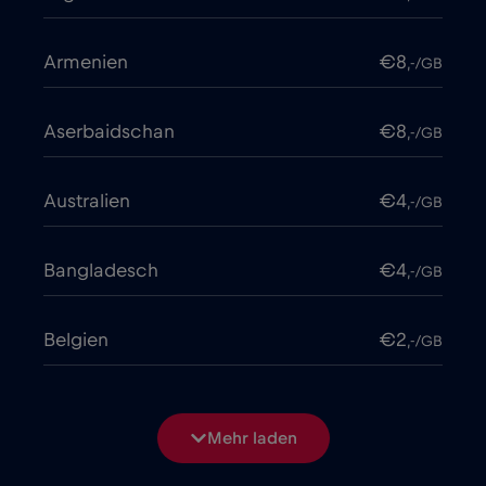
Armenien
€8
,-/GB
Aserbaidschan
€8
,-/GB
Australien
€4
,-/GB
Bangladesch
€4
,-/GB
Belgien
€2
,-/GB
Bosnien und Herzegowina
€2
,-/GB
Mehr laden
Brasilien
€4
,-/GB