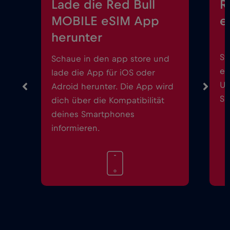
Lade die Red Bull
R
MOBILE eSIM App
e
herunter
St
Schaue in den app store und
ei
lade die App für iOS oder
Up
Adroid herunter. Die App wird
Sm
dich über die Kompatibilität
deines Smartphones
informieren.