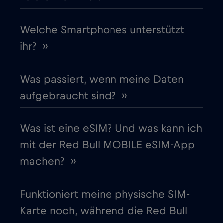
Frankreich
Welche Smartphones unterstützt
€2
,-/GB
ihr? ››
Gabun
€5
,-/GB
Was passiert, wenn meine Daten
Georgia
€5
,-/GB
aufgebraucht sind? ››
Ghana
€3
,-/GB
Was ist eine eSIM? Und was kann ich
mit der Red Bull MOBILE eSIM-App
Gibraltar
€3
,-/GB
machen? ››
Griechenland
€2
,-/GB
Funktioniert meine physische SIM-
Karte noch, während die Red Bull
Guatemala
€4
,-/GB