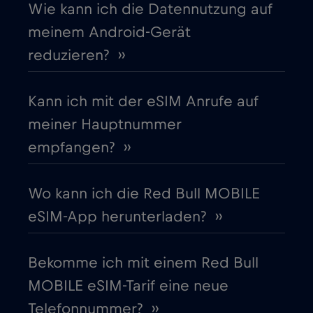
Wie kann ich die Datennutzung auf
meinem Android-Gerät
Dänemark
€2
,-/GB
reduzieren? ››
Deutschland
€2
,-/GB
Kann ich mit der eSIM Anrufe auf
meiner Hauptnummer
Dubai
€5
,-/GB
empfangen? ››
Ecuador
€4
,-/GB
Wo kann ich die Red Bull MOBILE
eSIM-App herunterladen? ››
Estland
€2
,-/GB
Bekomme ich mit einem Red Bull
Europäische Union
€4
,-/GB
MOBILE eSIM-Tarif eine neue
Telefonnummer? ››
Finnland
€2
,-/GB