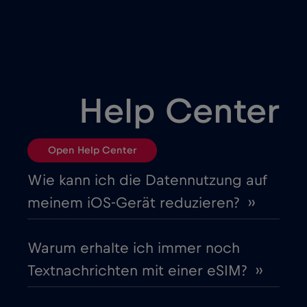
Bulgarien
€2
,-/GB
Chad
€4
,-/GB
Help Center
Chile
€7
,-/GB
Open Help Center
China
€6
,-/GB
Wie kann ich die Datennutzung auf
meinem iOS-Gerät reduzieren? ››
Costa Rica
€4
,-/GB
Warum erhalte ich immer noch
Cruise & land Telenor Maritime
€18
,-/GB
Textnachrichten mit einer eSIM? ››
Cruise only Telenor Maritime
€15
,-/GB