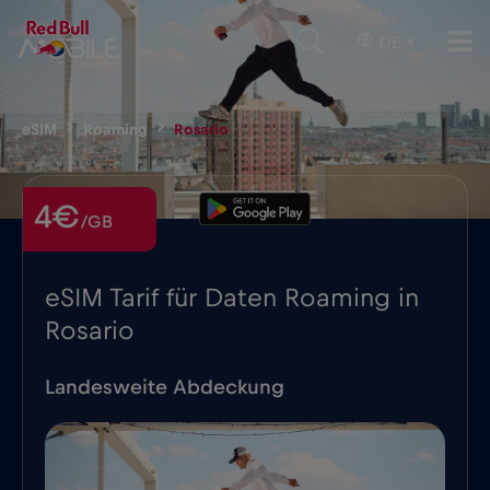
DE
▾
eSIM
Roaming
Rosario
4€
/GB
eSIM Tarif für Daten Roaming in
Rosario
Landesweite Abdeckung