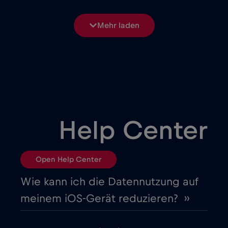
Bosnien und Herzegowina
€2
,-/GB
Mehr laden
Brasilien
€4
,-/GB
Bulgarien
€2
,-/GB
Chad
€4
,-/GB
Help Center
Chile
€7
,-/GB
Open Help Center
China
€6
,-/GB
Wie kann ich die Datennutzung auf
meinem iOS-Gerät reduzieren? ››
Costa Rica
€4
,-/GB