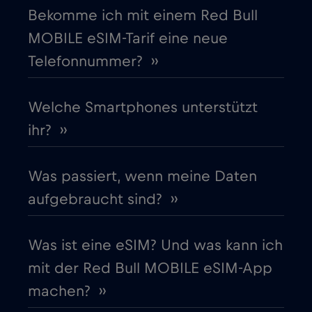
Bekomme ich mit einem Red Bull
Europäische Union
€4
,-/GB
MOBILE eSIM-Tarif eine neue
Telefonnummer? ››
Finnland
€2
,-/GB
Frankreich
Welche Smartphones unterstützt
€2
,-/GB
ihr? ››
Gabun
€5
,-/GB
Was passiert, wenn meine Daten
Georgia
€5
,-/GB
aufgebraucht sind? ››
Ghana
€3
,-/GB
Was ist eine eSIM? Und was kann ich
mit der Red Bull MOBILE eSIM-App
Gibraltar
€3
,-/GB
machen? ››