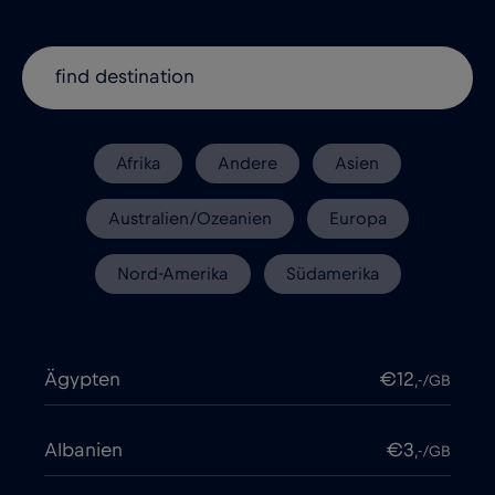
Afrika
Andere
Asien
Australien/Ozeanien
Europa
Nord-Amerika
Südamerika
Ägypten
€12
,-/GB
Albanien
€3
,-/GB