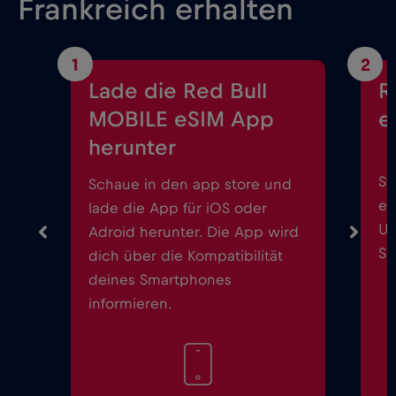
Frankreich erhalten
1
2
Lade die Red Bull
R
MOBILE eSIM App
e
herunter
St
Schaue in den app store und
ei
lade die App für iOS oder
Up
Adroid herunter. Die App wird
Sm
dich über die Kompatibilität
deines Smartphones
informieren.