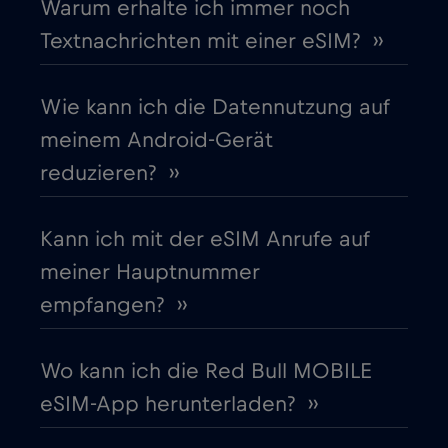
Warum erhalte ich immer noch
Cruise & land Telenor Maritime
€18
,-/GB
Textnachrichten mit einer eSIM? ››
Cruise only Telenor Maritime
€15
,-/GB
Wie kann ich die Datennutzung auf
meinem Android-Gerät
Dänemark
€2
,-/GB
reduzieren? ››
Deutschland
€2
,-/GB
Kann ich mit der eSIM Anrufe auf
meiner Hauptnummer
Dubai
€5
,-/GB
empfangen? ››
Ecuador
€4
,-/GB
Wo kann ich die Red Bull MOBILE
eSIM-App herunterladen? ››
Estland
€2
,-/GB