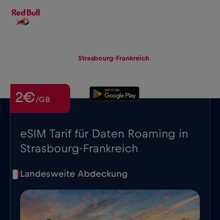
DE
▾
eSIM
Roaming
Strasbourg-Frankreich
2€
/GB
eSIM Tarif für Daten Roaming in
Strasbourg-Frankreich
Landesweite Abdeckung