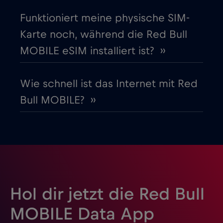
Griechenland
€2
,-/GB
Funktioniert meine physische SIM-
Karte noch, während die Red Bull
Guatemala
€4
,-/GB
MOBILE eSIM installiert ist? ››
Honduras
€4
,-/GB
Wie schnell ist das Internet mit Red
Bull MOBILE? ››
Hongkong
€7
,-/GB
Indien
€15
,-/GB
Indonesien
€4
,-/GB
Hol dir jetzt die Red Bull
Irak
€6
,-/GB
MOBILE Data App