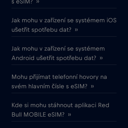
s eSIM? ››
Chile
€7
,-/GB
Jak mohu v zařízení se systémem iOS
Chorvatsko
€2
,-/GB
ušetřit spotřebu dat? ››
Čína
€6
,-/GB
Jak mohu v zařízení se systémem
Android ušetřit spotřebu dat? ››
Cruise & land Telenor Maritime
€18
,-/GB
Mohu přijímat telefonní hovory na
Cruise only Telenor Maritime
€15
,-/GB
svém hlavním čísle s eSIM? ››
Dánsko
€2
,-/GB
Kde si mohu stáhnout aplikaci Red
Bull MOBILE eSIM? ››
Dubaj
€5
,-/GB