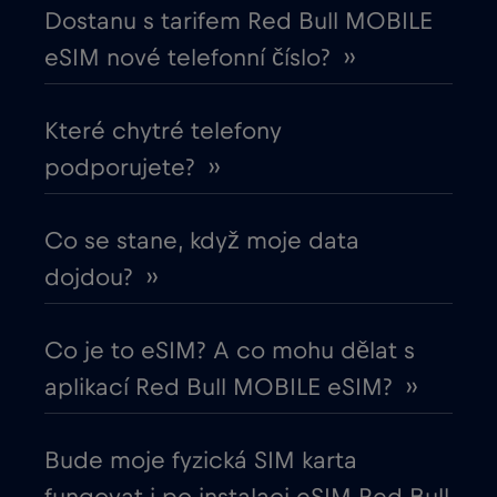
Dostanu s tarifem Red Bull MOBILE
Egypt
€12
,-/GB
eSIM nové telefonní číslo? ››
Ekvádor
€4
,-/GB
Které chytré telefony
podporujete? ››
Estonsko
€2
,-/GB
Co se stane, když moje data
Evropská unie
€4
,-/GB
dojdou? ››
Filipíny
€12
,-/GB
Co je to eSIM? A co mohu dělat s
Finsko
€2
,-/GB
aplikací Red Bull MOBILE eSIM? ››
Francie
€2
,-/GB
Bude moje fyzická SIM karta