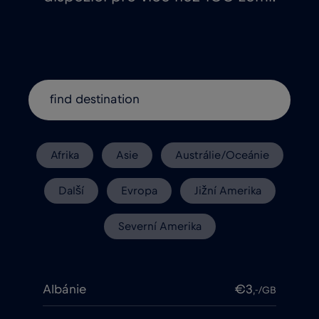
Afrika
Asie
Austrálie/Oceánie
Další
Evropa
Jižní Amerika
Severní Amerika
Albánie
€3
,-/GB