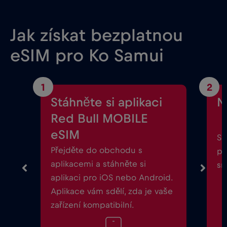
Jak získat bezplatnou
eSIM pro Ko Samui
1
2
Stáhněte si aplikaci
N
Red Bull MOBILE
eSIM
Sp
Přejděte do obchodu s
po
aplikacemi a stáhněte si
sm
aplikaci pro iOS nebo Android.
Aplikace vám sdělí, zda je vaše
zařízení kompatibilní.