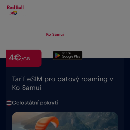
CS
▾
eSIM
Roaming
Ko Samui
4€
/GB
Tarif eSIM pro datový roaming v
Ko Samui
Celostátní pokrytí