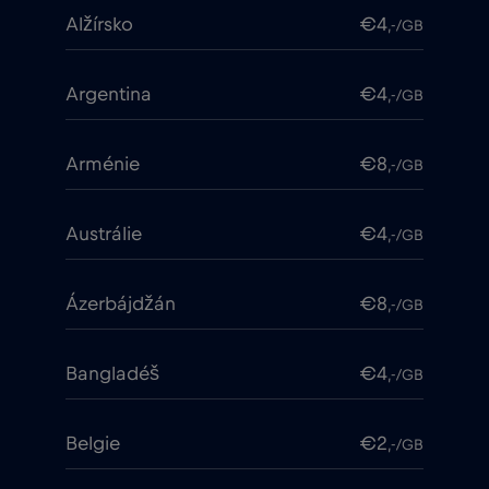
Alžírsko
€4
,-/GB
Argentina
€4
,-/GB
Arménie
€8
,-/GB
Austrálie
€4
,-/GB
Ázerbájdžán
€8
,-/GB
Bangladéš
€4
,-/GB
Belgie
€2
,-/GB