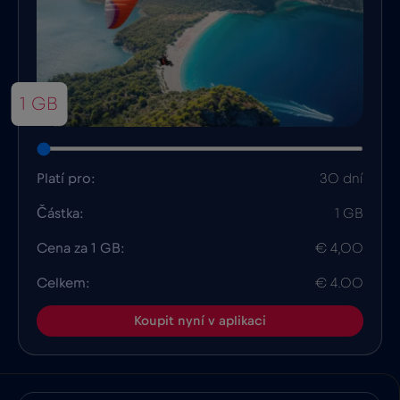
1 GB
Platí pro:
30 dní
Částka:
1 GB
Cena za 1 GB:
€ 4,00
Celkem:
€ 4.00
Koupit nyní v aplikaci