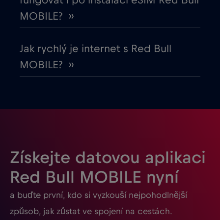
fungovat i po instalaci eSIM Red Bull
Gabon
€5
,-/GB
MOBILE? ››
Georgia
€5
,-/GB
Jak rychlý je internet s Red Bull
MOBILE? ››
Ghana
€3
,-/GB
Gibraltar
€3
,-/GB
Guatemala
€4
,-/GB
Získejte datovou aplikaci
Honduras
€4
,-/GB
Red Bull MOBILE nyní
a buďte první, kdo si vyzkouší nejpohodlnější
Hongkong
€7
,-/GB
způsob, jak zůstat ve spojení na cestách.