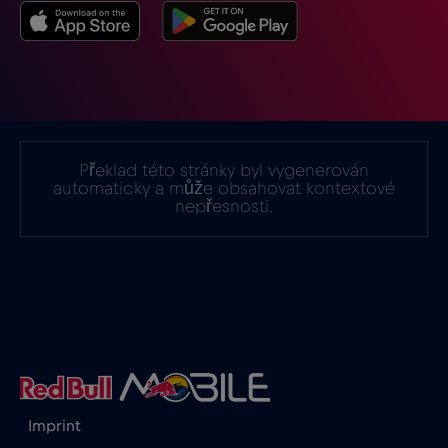
Indie
€15
,-/GB
Indonésie
€4
,-/GB
Irák
€6
,-/GB
Překlad této stránky byl vygenerován
automaticky a může obsahovat kontextové
nepřesnosti.
Irsko
€2
,-/GB
Island
€2
,-/GB
Itálie
€2
,-/GB
Izrael
€3
,-/GB
Imprint