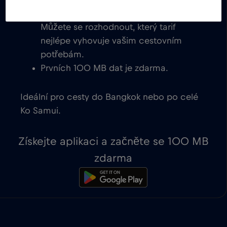
eSIM pro Ko Samui s okamžitou aktivací
na zařízeních kompatibilních s eSIM.
Můžete se rozhodnout, který tarif
nejlépe vyhovuje vašim cestovním
potřebám.
Prvních 100 MB dat je zdarma.
Ideální pro cesty do Bangkok nebo po celé
Ko Samui.
Získejte aplikaci a začněte se 100 MB
zdarma