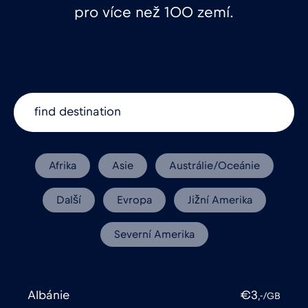
pro více než 100 zemí.
Afrika
Asie
Austrálie/Oceánie
Další
Evropa
Jižní Amerika
Severní Amerika
Albánie
€3
,-/GB