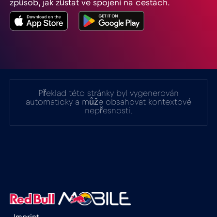
způsob, jak zůstat ve spojení na cestách.
Indie
€15
,-/GB
Indonésie
€4
,-/GB
Irák
€6
,-/GB
Překlad této stránky byl vygenerován
automaticky a může obsahovat kontextové
nepřesnosti.
Irsko
€2
,-/GB
Island
€2
,-/GB
Itálie
€2
,-/GB
Izrael
€3
,-/GB