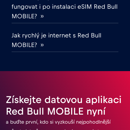
fungovat i po instalaci eSIM Red Bull
Gabon
€5
,-/GB
MOBILE? ››
Georgia
€5
,-/GB
Jak rychlý je internet s Red Bull
MOBILE? ››
Ghana
€3
,-/GB
Gibraltar
€3
,-/GB
Guatemala
€4
,-/GB
Získejte datovou aplikaci
Honduras
€4
,-/GB
Red Bull MOBILE nyní
a buďte první, kdo si vyzkouší nejpohodlnější
Hongkong
€7
,-/GB