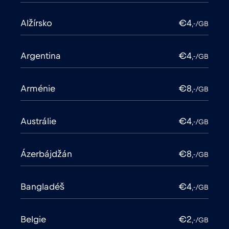
Alžírsko
€4
,-/GB
Argentina
€4
,-/GB
Arménie
€8
,-/GB
Austrálie
€4
,-/GB
Ázerbájdžán
€8
,-/GB
Bangladéš
€4
,-/GB
Belgie
€2
,-/GB