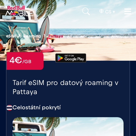
CS
▾
eSIM
Roaming
Pattaya
4€
/GB
Tarif eSIM pro datový roaming v
Pattaya
Celostátní pokrytí