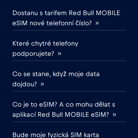
Dostanu s tarifem Red Bull MOBILE
Egypt
€12
,-/GB
eSIM nové telefonní číslo? ››
Ekvádor
€4
,-/GB
Které chytré telefony
podporujete? ››
Estonsko
€2
,-/GB
Evropská unie
Co se stane, když moje data
€4
,-/GB
dojdou? ››
Filipíny
€12
,-/GB
Co je to eSIM? A co mohu dělat s
Finsko
€2
,-/GB
aplikací Red Bull MOBILE eSIM? ››
Francie
€2
,-/GB
Bude moje fyzická SIM karta