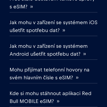
s eSIM? ››
Chile
€7
,-/GB
Jak mohu v zařízení se systémem iOS
Chorvatsko
€2
,-/GB
ušetřit spotřebu dat? ››
Čína
€6
,-/GB
Jak mohu v zařízení se systémem
Android ušetřit spotřebu dat? ››
Cruise & land Telenor Maritime
€18
,-/GB
Mohu přijímat telefonní hovory na
Cruise only Telenor Maritime
€15
,-/GB
svém hlavním čísle s eSIM? ››
Dánsko
€2
,-/GB
Kde si mohu stáhnout aplikaci Red
Bull MOBILE eSIM? ››
Dubaj
€5
,-/GB