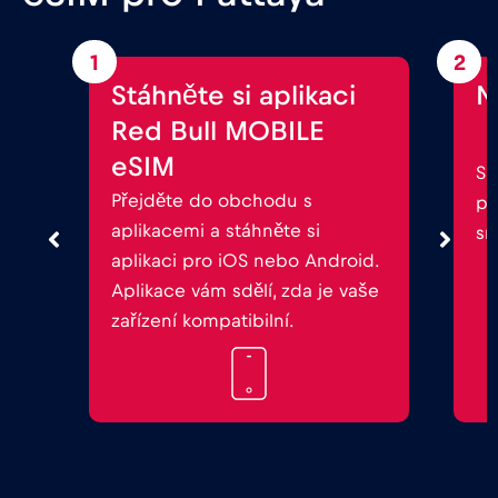
1
2
Stáhněte si aplikaci
N
Red Bull MOBILE
eSIM
Sp
Přejděte do obchodu s
po
aplikacemi a stáhněte si
sm
aplikaci pro iOS nebo Android.
Aplikace vám sdělí, zda je vaše
zařízení kompatibilní.