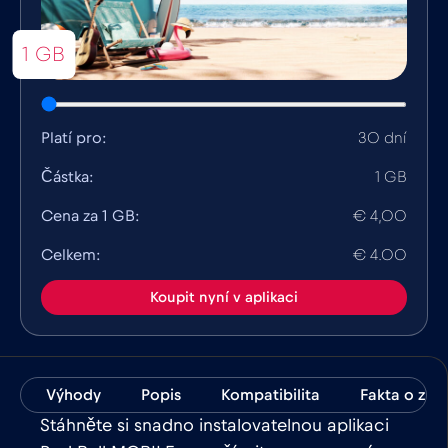
1 GB
Platí pro:
30 dní
Částka:
1 GB
Cena za 1 GB:
€ 4,00
Celkem:
€ 4.00
Koupit nyní v aplikaci
Výhody
Popis
Kompatibilita
Fakta o zem
Stáhněte si snadno instalovatelnou aplikaci