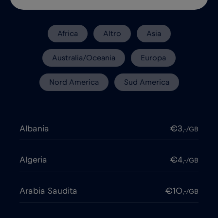
Africa
Altro
Asia
Australia/Oceania
Europa
Nord America
Sud America
Albania
€3
,-/GB
Algeria
€4
,-/GB
Arabia Saudita
€10
,-/GB