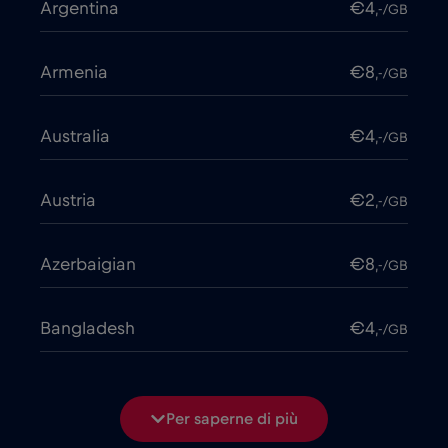
Argentina
€4
,-/GB
Armenia
€8
,-/GB
Australia
€4
,-/GB
Austria
€2
,-/GB
Azerbaigian
€8
,-/GB
Bangladesh
€4
,-/GB
Belgio
€2
,-/GB
Per saperne di più