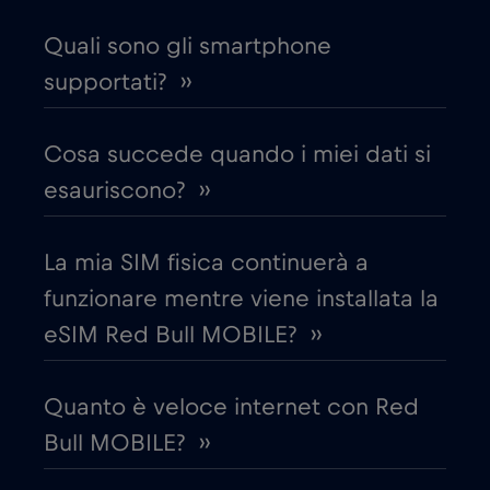
Cruise & land Telenor Maritime
€18
,-/GB
Quali sono gli smartphone
Cruise only Telenor Maritime
supportati? ››
€15
,-/GB
Danimarca
€2
Cosa succede quando i miei dati si
,-/GB
esauriscono? ››
Dubai
€5
,-/GB
La mia SIM fisica continuerà a
Ecuador
€4
,-/GB
funzionare mentre viene installata la
eSIM Red Bull MOBILE? ››
Egitto
€12
,-/GB
Quanto è veloce internet con Red
Emirati Arabi Uniti (UAE)
€5
,-/GB
Bull MOBILE? ››