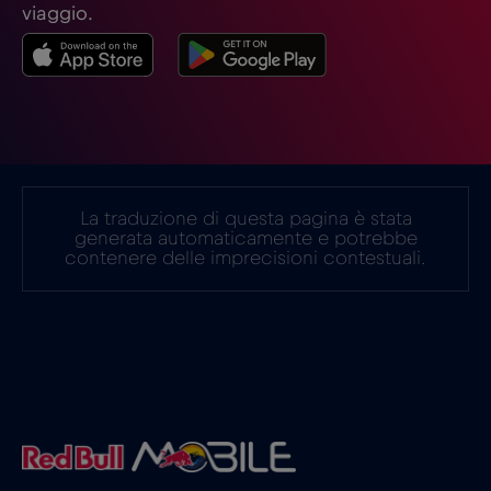
Ghana
€3
,-/GB
viaggio.
Giappone
€8
,-/GB
Gibilterra
€3
,-/GB
La traduzione di questa pagina è stata
Grecia
€2
,-/GB
generata automaticamente e potrebbe
contenere delle imprecisioni contestuali.
Guatemala
€4
,-/GB
Honduras
€4
,-/GB
Hong Kong
€7
,-/GB