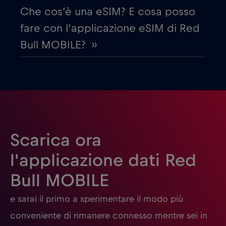
Estonia
€2
,-/GB
Che cos’è una eSIM? E cosa posso
fare con l’applicazione eSIM di Red
Filippine
€12
,-/GB
Bull MOBILE? ››
Finlandia
€2
,-/GB
Francia
€2
,-/GB
Gabon
€5
,-/GB
Scarica ora
l'applicazione dati Red
Georgia
€5
,-/GB
Bull MOBILE
Germania
€2
e sarai il primo a sperimentare il modo più
,-/GB
conveniente di rimanere connesso mentre sei in