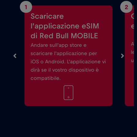
1
2
Scaricare
C
l’applicazione eSIM
e
di Red Bull MOBILE
Av
Andare sull’app store e
le
scaricare l’applicazione per
un
iOS o Android. L’applicazione vi
dirà se il vostro dispositivo è
compatibile.