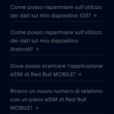
Cile
€7
,-/GB
Come posso risparmiare sull’utilizzo
dei dati sul mio dispositivo iOS? ››
Cina
€6
,-/GB
Come posso risparmiare sull’utilizzo
Cipro
€2
,-/GB
dei dati sul mio dispositivo
Android? ››
Colombia
€4
,-/GB
Dove posso scaricare l’applicazione
Corea del Sud
€4
,-/GB
eSIM di Red Bull MOBILE? ››
Costa Rica
€4
,-/GB
Ricevo un nuovo numero di telefono
con un piano eSIM di Red Bull
Croazia
€2
,-/GB
MOBILE? ››