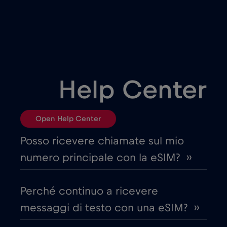
Bielorussia
€2
,-/GB
Bosnia ed Erzegovina
€2
,-/GB
Brasile
€4
,-/GB
Help Center
Bulgaria
€2
,-/GB
Open Help Center
Canada
€4
,-/GB
Posso ricevere chiamate sul mio
numero principale con la eSIM? ››
Canada - Calcio Nord America 2026
€1
,-/GB
Perché continuo a ricevere
Chad
€4
,-/GB
messaggi di testo con una eSIM? ››