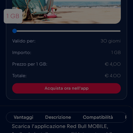
1 GB
Valido per:
30 giorni
Importo:
1 GB
Prezzo per 1 GB:
€ 4,00
Totale:
€ 4.00
Acquista ora nell'app
Vantaggi
Descrizione
Compatibilità
Fat
Scarica l’applicazione Red Bull MOBILE,