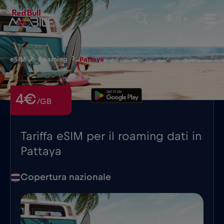
IT
▾
eSIM
Roaming
Pattaya
4€
/GB
Tariffa eSIM per il roaming dati in
Pattaya
Copertura nazionale