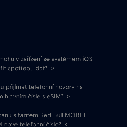
€4
,-/GB
€4
,-/GB
€2
,-/GB
mohu v zařízení se systémem iOS
řit spotřebu dat? ››
€5
,-/GB
 přijímat telefonní hovory na
€3
,-/GB
 hlavním čísle s eSIM? ››
€4
,-/GB
tanu s tarifem Red Bull MOBILE
 nové telefonní číslo? ››
€7
,-/GB