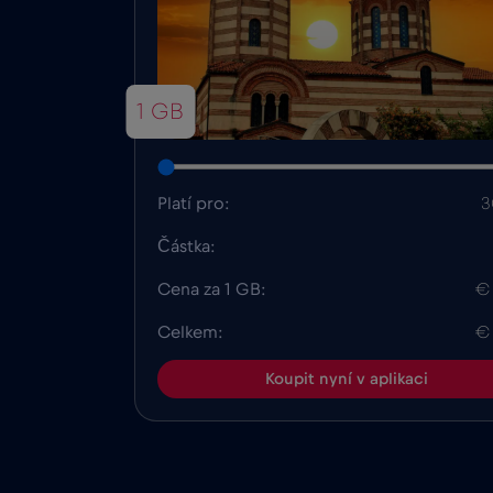
1 GB
Platí pro:
3
Částka:
Cena za 1 GB:
€
Celkem:
€
Koupit nyní v aplikaci