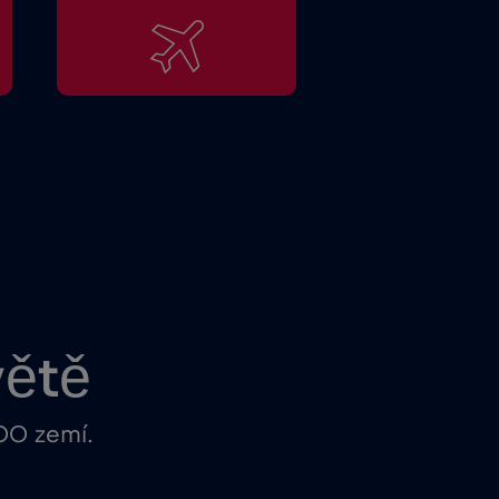
větě
100 zemí.