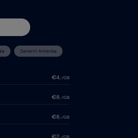
ka
Severní Amerika
€4
,-/GB
€8
,-/GB
€8
,-/GB
€2
,-/GB