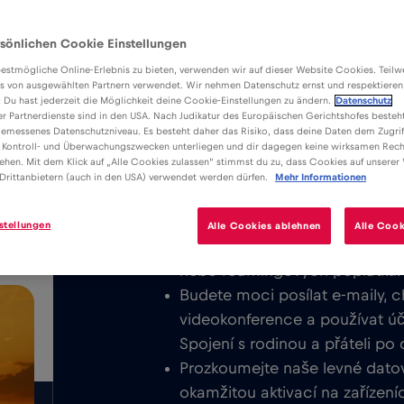
sönlichen Cookie Einstellungen
estmögliche Online-Erlebnis zu bieten, verwenden wir auf dieser Website Cookies. Teil
s von ausgewählten Partnern verwendet. Wir nehmen Datenschutz ernst und respektieren
: Du hast jederzeit die Möglichkeit deine Cookie-Einstellungen zu ändern.
Datenschutz
er Partnerdienste sind in den USA. Nach Judikatur des Europäischen Gerichtshofes besteht
Výhody
Popis
emessenes Datenschutzniveau. Es besteht daher das Risiko, dass deine Daten dem Zugrif
Stáhněte si snadno instalovatelnou
 Kontroll- und Überwachungszwecken unterliegen und dir dagegen keine wirksamen Rech
/GB
ehen. Mit dem Klick auf „Alle Cookies zulassen“ stimmst du zu, dass Cookies auf unserer
využívejte neomezený mobilní inter
Drittanbietern (auch in den USA) verwendet werden dürfen.
Mehr Informationen
Nikdy neúčtujeme základní popla
stellungen
Alle Cookies ablehnen
Alle Cook
kartu eSIM, můžete se připojit
nebo roamingových poplatků.
Budete moci posílat e-maily, c
videokonference a používat účt
Spojení s rodinou a přáteli po
Prozkoumejte naše levné datov
okamžitou aktivací na zařízení