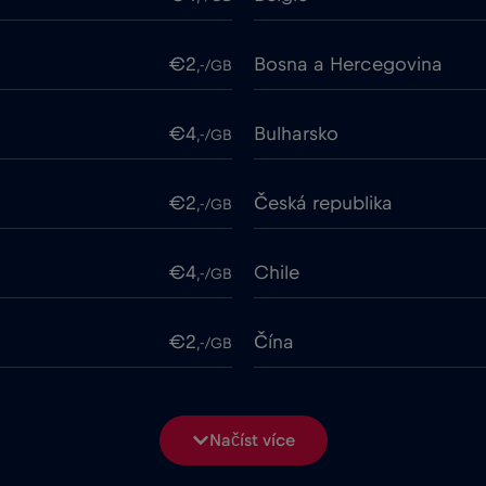
€2
Bosna a Hercegovina
,-/GB
€4
Bulharsko
,-/GB
€2
Česká republika
,-/GB
€4
Chile
,-/GB
€2
Čína
,-/GB
ime
€18
Cruise only Telenor Mariti
,-/GB
Načíst více
€2
Dubaj
,-/GB