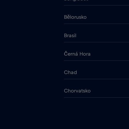
Bělorusko
Brasil
Černá Hora
Chad
Chorvatsko
Cruise & land Telenor Marit
Dánsko