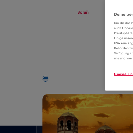
eSIM
Roaming
Soluň
Deine per
Um dir das b
auch Cookie
Privatsphäre
Tarif eSIM pro
Einige unser
USA kein ang
datový roaming v
Behörden zu
2€
Verfügung st
Soluň
uns und von 
Cookie-Ein
Celostátní pokrytí