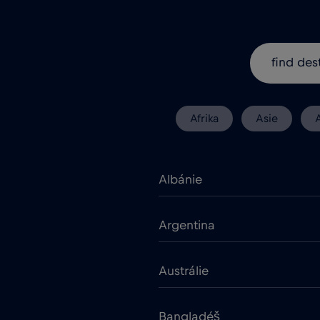
Afrika
Asie
Albánie
Argentina
Austrálie
Bangladéš