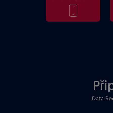
Při
Data Red