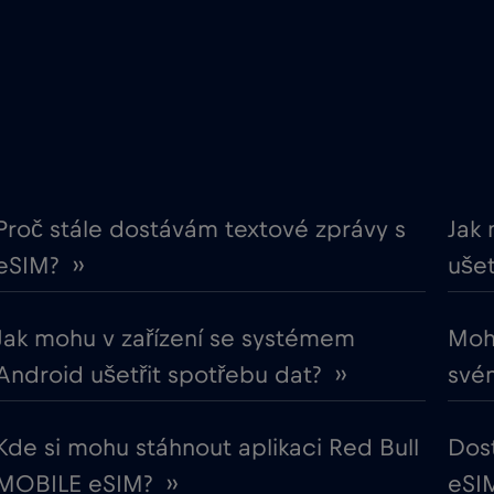
€12
Ekvádor
,-/GB
€2
Evropská unie
,-/GB
€12
Finsko
,-/GB
Proč stále dostávám textové zprávy s
Jak 
eSIM? ››
ušet
€2
Gabon
,-/GB
Jak mohu v zařízení se systémem
Mohu
€5
Ghana
,-/GB
Android ušetřit spotřebu dat? ››
svém
€3
Guatemala
,-/GB
Kde si mohu stáhnout aplikaci Red Bull
Dos
MOBILE eSIM? ››
eSIM
€4
Hongkong
,-/GB