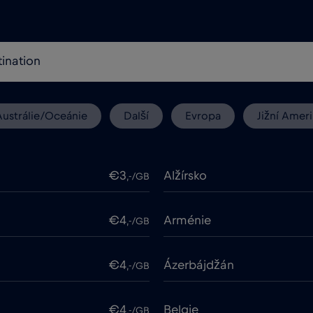
Austrálie/Oceánie
Další
Evropa
Jižní Ameri
€3
Alžírsko
,-/GB
€4
Arménie
,-/GB
€4
Ázerbájdžán
,-/GB
€4
Belgie
,-/GB