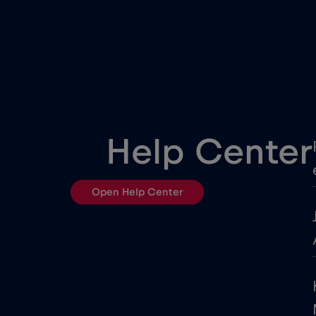
Egypt
Estonsko
Filipíny
Help Center
Francie
Open Help Center
Georgia
Gibraltar
Honduras