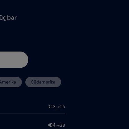
fügbar
Amerika
Südamerika
€3
,-/GB
€4
,-/GB