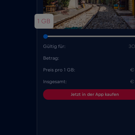
1 GB
Gültig für:
30
Betrag:
Preis pro 1 GB:
€
Insgesamt:
€
Jetzt in der App kaufen