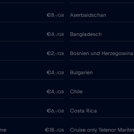
€8
Aserbaidschan
,-/GB
€4
Bangladesch
,-/GB
€2
Bosnien und Herzegowina
,-/GB
€4
Bulgarien
,-/GB
€4
Chile
,-/GB
€6
Costa Rica
,-/GB
ime
€18
Cruise only Telenor Mariti
,-/GB