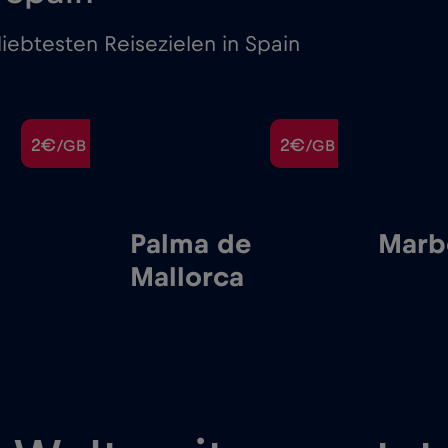
iebtesten Reisezielen in Spain
2€
2€
/GB
/GB
Palma de
Marb
Mallorca