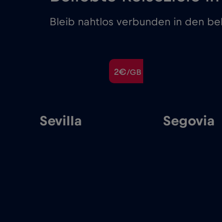
Bleib nahtlos verbunden in den bel
€
2€
/GB
/GB
Sevilla
Segovia