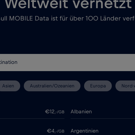
Weltweit vernetzt
ull MOBILE Data ist für über 100 Länder ver
Asien
Australien/Ozeanien
Europa
Nord-
€12
Albanien
,-/GB
€4
Argentinien
,-/GB