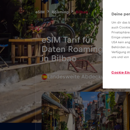
eSIM
Roaming
Bilbao
Deine per
Um dir das b
auch Cookie
Privatsphäre
eSIM Tarif für
Einige unser
USA kein ang
Daten Roaming
Behörden zu
2€
Verfügung st
in Bilbao
uns und von 
Cookie-Ein
Landesweite Abdeckung