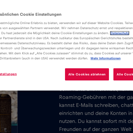
sönlichen Cookie Einstellungen
estmögliche Online-Erlebnis zu bieten, verwenden wir auf dieser Website Cookies. Teil
s von ausgewählten Partnern verwendet. Wir nehmen Datenschutz ernst und respektieren
: Du hast jederzeit die Möglichkeit deine Cookie-Einstellungen zu ändern.
Datenschutz
er Partnerdienste sind in den USA. Nach Judikatur des Europäischen Gerichtshofes besteht
Vorteile
Beschreibung
Ko
emessenes Datenschutzniveau. Es besteht daher das Risiko, dass deine Daten dem Zugrif
Lade die einfach zu installierende
 Kontroll- und Überwachungszwecken unterliegen und dir dagegen keine wirksamen Rech
/GB
ehen. Mit dem Klick auf „Alle Cookies zulassen“ stimmst du zu, dass Cookies auf unserer
herunter und genieße unbegrenztes 
Drittanbietern (auch in den USA) verwendet werden dürfen.
Mehr Informationen
ganz Bilbao.
stellungen
Alle Cookies ablehnen
Alle Cook
Wir berechnen nie eine Grund
eSIM-Karte aktiviert hast, kan
Roaming-Gebühren mit der ga
kannst E-Mails schreiben, cha
einrichten und deine Konten i
nutzen. Du kannst sofort mit d
Freunden auf der ganzen Welt i