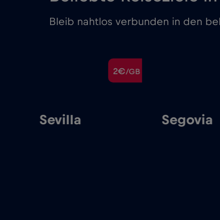
Bleib nahtlos verbunden in den bel
€
2€
/GB
/GB
Sevilla
Segovia