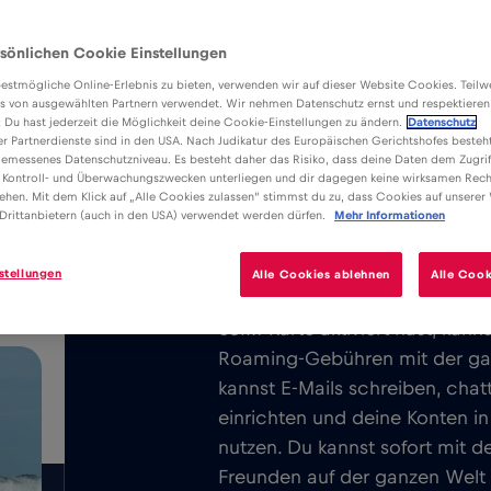
sönlichen Cookie Einstellungen
estmögliche Online-Erlebnis zu bieten, verwenden wir auf dieser Website Cookies. Teil
s von ausgewählten Partnern verwendet. Wir nehmen Datenschutz ernst und respektieren
: Du hast jederzeit die Möglichkeit deine Cookie-Einstellungen zu ändern.
Datenschutz
er Partnerdienste sind in den USA. Nach Judikatur des Europäischen Gerichtshofes besteht
Vorteile
Beschreibung
Ko
emessenes Datenschutzniveau. Es besteht daher das Risiko, dass deine Daten dem Zugrif
Lade die einfach zu installierende
 Kontroll- und Überwachungszwecken unterliegen und dir dagegen keine wirksamen Rech
/GB
ehen. Mit dem Klick auf „Alle Cookies zulassen“ stimmst du zu, dass Cookies auf unserer
herunter und genieße unbegrenztes 
Drittanbietern (auch in den USA) verwendet werden dürfen.
Mehr Informationen
ganz Marbella.
stellungen
Alle Cookies ablehnen
Alle Cook
Wir berechnen nie eine Grund
eSIM-Karte aktiviert hast, kan
Roaming-Gebühren mit der ga
kannst E-Mails schreiben, cha
einrichten und deine Konten i
nutzen. Du kannst sofort mit d
Freunden auf der ganzen Welt i