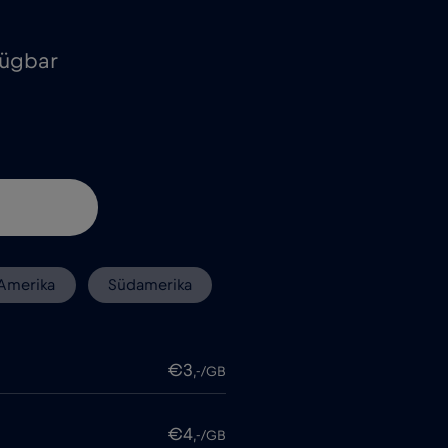
fügbar
Amerika
Südamerika
€3
,-/GB
€4
,-/GB