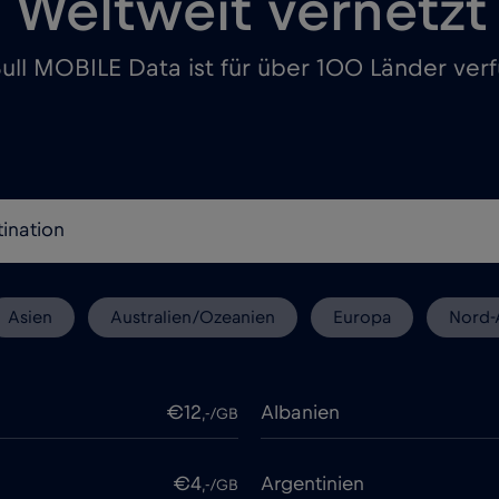
Weltweit vernetzt
ull MOBILE Data ist für über 100 Länder ver
Asien
Australien/Ozeanien
Europa
Nord-
€12
Albanien
,-/GB
€4
Argentinien
,-/GB