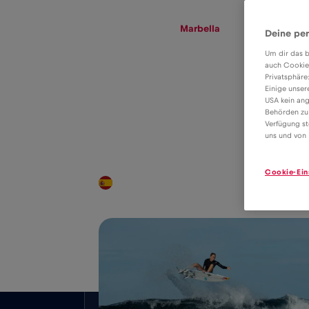
eSIM
Roaming
Marbella
Deine per
Um dir das b
auch Cookie
Privatsphäre
eSIM Tarif für
Einige unser
USA kein ang
Daten Roaming
Behörden zu
2€
Verfügung st
in Marbella
uns und von 
Cookie-Ein
Landesweite Abdeckung