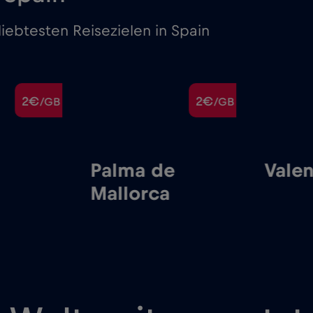
iebtesten Reisezielen in Spain
2€
2€
/GB
/GB
Palma de
Valen
Mallorca