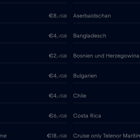
€8
Aserbaidschan
,-/GB
€4
Bangladesch
,-/GB
€2
Bosnien und Herzegowina
,-/GB
€4
Bulgarien
,-/GB
€4
Chile
,-/GB
€6
Costa Rica
,-/GB
ime
€18
Cruise only Telenor Mariti
,-/GB