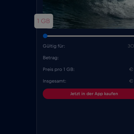
1 GB
Gültig für:
30
Betrag:
Preis pro 1 GB:
€
Insgesamt:
€
Jetzt in der App kaufen