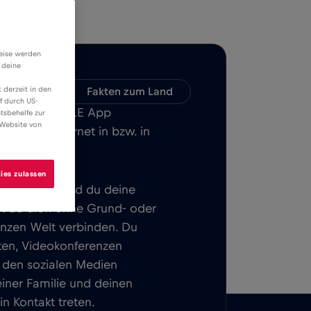
weise werden
 deine
 derzeit in den
mpatibilität
Fakten zum Land
f durch US-
 Red Bull MOBILE App
tsbehelfe zur
 Website von
mobiles Internet in bzw. in
ies zulassen
gebühr. Sobald du deine
nst du dich ohne Grund- oder
nzen Welt verbinden. Du
tten, Videokonferenzen
n den sozialen Medien
einer Familie und deinen
n Kontakt treten.