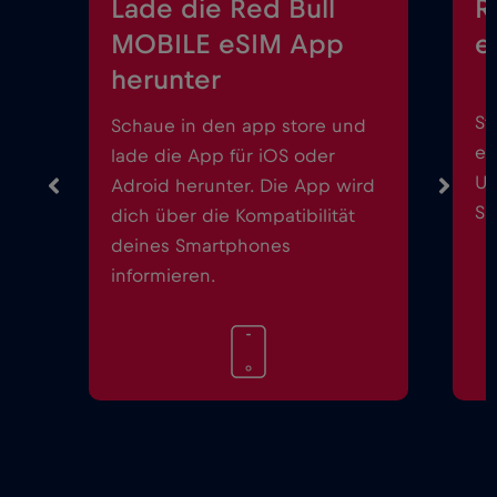
Lade die Red Bull
R
MOBILE eSIM App
e
herunter
St
Schaue in den app store und
ei
lade die App für iOS oder
Up
Adroid herunter. Die App wird
Sm
dich über die Kompatibilität
deines Smartphones
informieren.