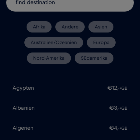
Afrika
Andere
Asien
Australien/Ozeanien
Europa
Nord-Amerika
Südamerika
Ägypten
€12
,-/GB
Albanien
€3
,-/GB
Algerien
€4
,-/GB