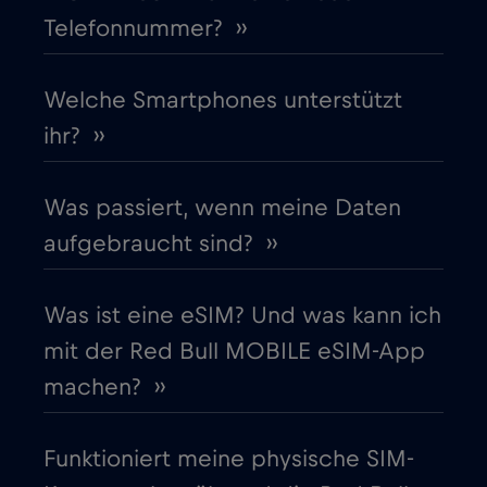
Telefonnummer? ››
Finnland
€2
,-/GB
Frankreich
Welche Smartphones unterstützt
€2
,-/GB
ihr? ››
Gabun
€5
,-/GB
Was passiert, wenn meine Daten
Georgia
€5
,-/GB
aufgebraucht sind? ››
Ghana
€3
,-/GB
Was ist eine eSIM? Und was kann ich
mit der Red Bull MOBILE eSIM-App
Gibraltar
€3
,-/GB
machen? ››
Griechenland
€2
,-/GB
Funktioniert meine physische SIM-