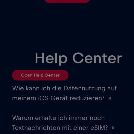
Brasilien
€4
,-/GB
Bulgarien
€2
,-/GB
Chad
€4
,-/GB
Help Center
Chile
€7
,-/GB
Open Help Center
China
€6
,-/GB
Wie kann ich die Datennutzung auf
meinem iOS-Gerät reduzieren? ››
Costa Rica
€4
,-/GB
Warum erhalte ich immer noch
Cruise & land Telenor Maritime
€18
,-/GB
Textnachrichten mit einer eSIM? ››