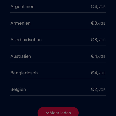
Argentinien
€4
,-/GB
Armenien
€8
,-/GB
Aserbaidschan
€8
,-/GB
Australien
€4
,-/GB
Bangladesch
€4
,-/GB
Belgien
€2
,-/GB
Bosnien und Herzegowina
€2
,-/GB
Mehr laden