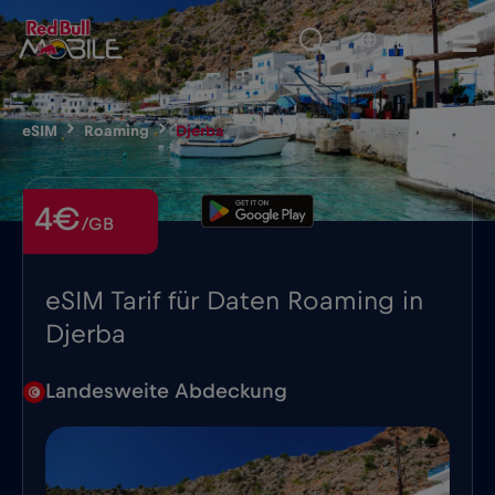
DE
▾
eSIM
Roaming
Djerba
4€
/GB
eSIM Tarif für Daten Roaming in
Djerba
Landesweite Abdeckung