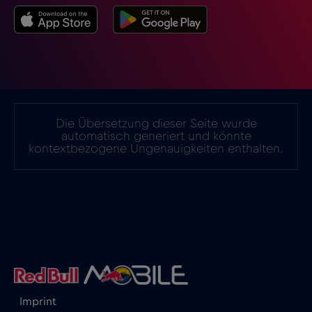
Island
€2
,-/GB
Israel
€3
,-/GB
Italien
€2
,-/GB
Die Übersetzung dieser Seite wurde
automatisch generiert und könnte
kontextbezogene Ungenauigkeiten enthalten.
Japan
€8
,-/GB
Kanada
€4
,-/GB
Kanada - Nordamerika Fußball 2026
€1
,-/GB
Katar
€4
,-/GB
Imprint