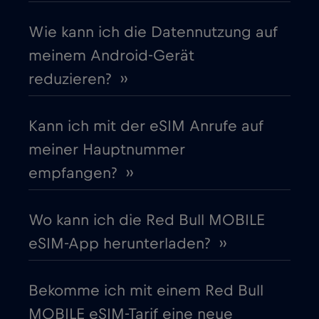
Cruise only Telenor Maritime
€15
,-/GB
Wie kann ich die Datennutzung auf
meinem Android-Gerät
Dänemark
€2
,-/GB
reduzieren? ››
Deutschland
€2
,-/GB
Kann ich mit der eSIM Anrufe auf
meiner Hauptnummer
Dubai
€5
,-/GB
empfangen? ››
Ecuador
€4
,-/GB
Wo kann ich die Red Bull MOBILE
eSIM-App herunterladen? ››
Estland
€2
,-/GB
Bekomme ich mit einem Red Bull
Europäische Union
€4
,-/GB
MOBILE eSIM-Tarif eine neue