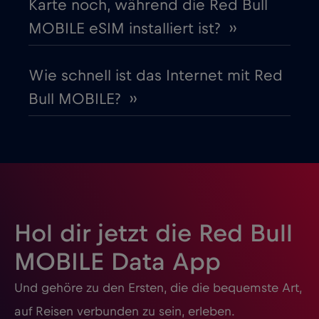
Karte noch, während die Red Bull
Guatemala
€4
,-/GB
MOBILE eSIM installiert ist? ››
Honduras
€4
,-/GB
Wie schnell ist das Internet mit Red
Bull MOBILE? ››
Hongkong
€7
,-/GB
Indien
€15
,-/GB
Indonesien
€4
,-/GB
Hol dir jetzt die Red Bull
Irak
€6
,-/GB
MOBILE Data App
Und gehöre zu den Ersten, die die bequemste Art,
Irland
€2
,-/GB
auf Reisen verbunden zu sein, erleben.