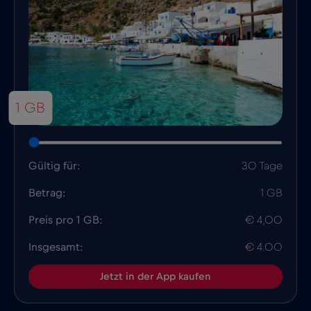
1 GB
Gültig für:
30 Tage
Betrag:
1 GB
Preis pro 1 GB:
€ 4,00
Insgesamt:
€ 4.00
Jetzt in der App kaufen