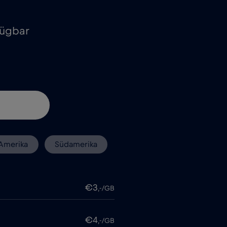
fügbar
Amerika
Südamerika
€3
,-/GB
€4
,-/GB