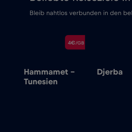
Bleib nahtlos verbunden in den bel
€
4€
/GB
/GB
d
Hammamet –
Djerba
Tunesien