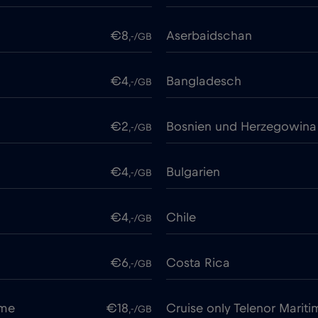
€8
Aserbaidschan
,-/GB
€4
Bangladesch
,-/GB
€2
Bosnien und Herzegowina
,-/GB
€4
Bulgarien
,-/GB
€4
Chile
,-/GB
€6
Costa Rica
,-/GB
ime
€18
Cruise only Telenor Mariti
,-/GB