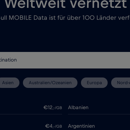
Weltweit vernetzt
ull MOBILE Data ist für über 100 Länder ver
Asien
Australien/Ozeanien
Europa
Nord-
€12
Albanien
,-/GB
€4
Argentinien
,-/GB