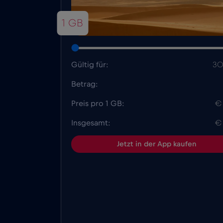
1 GB
Gültig für:
30
Betrag:
Preis pro 1 GB:
€
Insgesamt:
€
Jetzt in der App kaufen