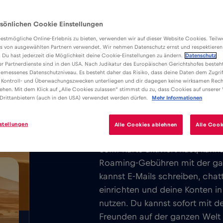
sönlichen Cookie Einstellungen
estmögliche Online-Erlebnis zu bieten, verwenden wir auf dieser Website Cookies. Teil
s von ausgewählten Partnern verwendet. Wir nehmen Datenschutz ernst und respektieren
: Du hast jederzeit die Möglichkeit deine Cookie-Einstellungen zu ändern.
Datenschutz
er Partnerdienste sind in den USA. Nach Judikatur des Europäischen Gerichtshofes besteht
Vorteile
Beschreibung
Ko
emessenes Datenschutzniveau. Es besteht daher das Risiko, dass deine Daten dem Zugrif
Lade die einfach zu installierende
 Kontroll- und Überwachungszwecken unterliegen und dir dagegen keine wirksamen Rech
/GB
ehen. Mit dem Klick auf „Alle Cookies zulassen“ stimmst du zu, dass Cookies auf unserer
herunter und genieße unbegrenztes 
Drittanbietern (auch in den USA) verwendet werden dürfen.
Mehr Informationen
ganz Tunis.
stellungen
Alle Cookies ablehnen
Alle Cook
Wir berechnen nie eine Grund
eSIM-Karte aktiviert hast, kan
Roaming-Gebühren mit der ga
kannst E-Mails schreiben, cha
einrichten und deine Konten i
nutzen. Du kannst sofort mit d
Freunden auf der ganzen Welt i