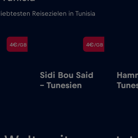
iebtesten Reisezielen in Tunisia
4€
4€
/GB
/GB
Sidi Bou Said
Hamm
– Tunesien
Tune