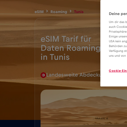
eSIM
Roaming
Tunis
Deine per
Um dir das b
auch Cookie
Privatsphäre
eSIM Tarif für
Einige unser
USA kein ang
Daten Roaming
Behörden zu
4€
Verfügung st
in Tunis
uns und von 
Cookie-Ein
Landesweite Abdeckung