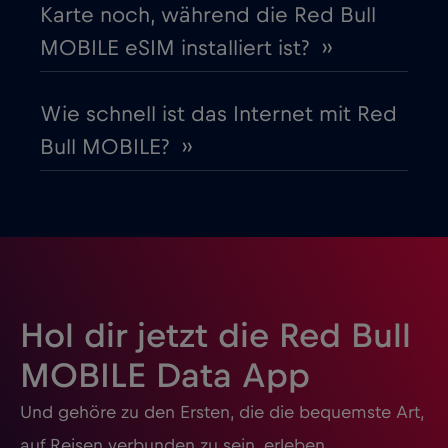
Karte noch, während die Red Bull
Guatemala
€4
,-/GB
MOBILE eSIM installiert ist? ››
Honduras
€4
,-/GB
Wie schnell ist das Internet mit Red
Bull MOBILE? ››
Hongkong
€7
,-/GB
Indien
€15
,-/GB
Indonesien
€4
,-/GB
Hol dir jetzt die Red Bull
Irak
€6
,-/GB
MOBILE Data App
Und gehöre zu den Ersten, die die bequemste Art,
Irland
€2
,-/GB
auf Reisen verbunden zu sein, erleben.