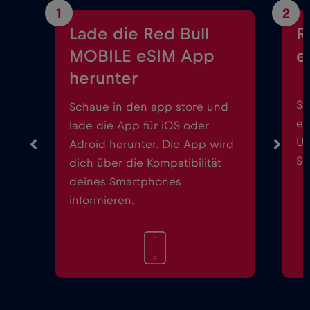
1
2
Lade die Red Bull
R
MOBILE eSIM App
e
herunter
St
Schaue in den app store und
ei
lade die App für iOS oder
Up
Adroid herunter. Die App wird
Sm
dich über die Kompatibilität
deines Smartphones
informieren.