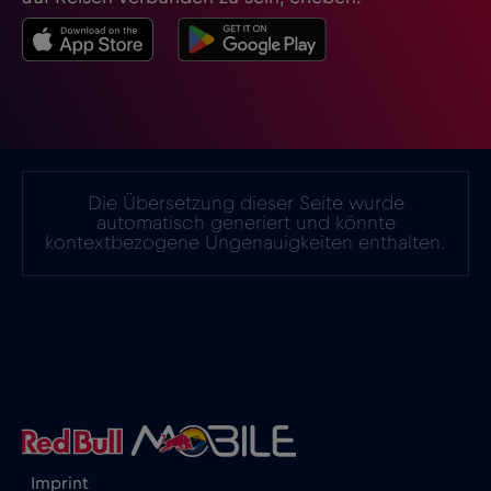
Island
€2
,-/GB
Israel
€3
,-/GB
Italien
€2
,-/GB
Die Übersetzung dieser Seite wurde
automatisch generiert und könnte
kontextbezogene Ungenauigkeiten enthalten.
Japan
€8
,-/GB
Kanada
€4
,-/GB
Kanada - Nordamerika Fußball 2026
€1
,-/GB
Katar
€4
,-/GB
Imprint