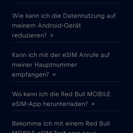
Cruise only Telenor Maritime
€15
,-/GB
Wie kann ich die Datennutzung auf
meinem Android-Gerät
Dänemark
€2
,-/GB
reduzieren? ››
Deutschland
€2
,-/GB
Kann ich mit der eSIM Anrufe auf
meiner Hauptnummer
Dubai
€5
,-/GB
empfangen? ››
Ecuador
€4
,-/GB
Wo kann ich die Red Bull MOBILE
eSIM-App herunterladen? ››
Estland
€2
,-/GB
Bekomme ich mit einem Red Bull
Europäische Union
€4
,-/GB