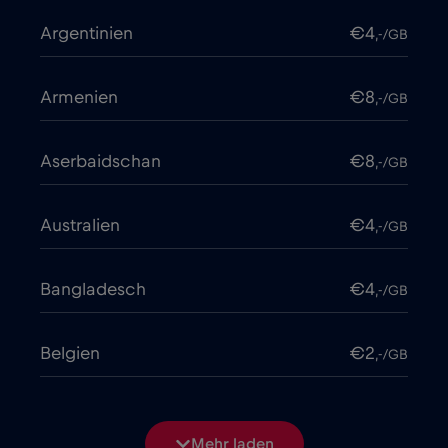
Argentinien
€4
,-/GB
Armenien
€8
,-/GB
Aserbaidschan
€8
,-/GB
Australien
€4
,-/GB
Bangladesch
€4
,-/GB
Belgien
€2
,-/GB
Bosnien und Herzegowina
€2
,-/GB
Mehr laden