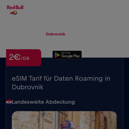
DE
▾
eSIM
Roaming
Dubrovnik
2€
/GB
eSIM Tarif für Daten Roaming in
Dubrovnik
Landesweite Abdeckung