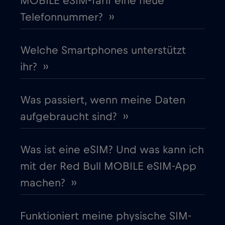
MOBILE eSIM-Tarif eine neue
Telefonnummer? ››
Finnland
€2
,-/GB
Frankreich
Welche Smartphones unterstützt
€2
,-/GB
ihr? ››
Gabun
€5
,-/GB
Was passiert, wenn meine Daten
Georgia
€5
,-/GB
aufgebraucht sind? ››
Ghana
€3
,-/GB
Was ist eine eSIM? Und was kann ich
mit der Red Bull MOBILE eSIM-App
Gibraltar
€3
,-/GB
machen? ››
Griechenland
€2
,-/GB
Funktioniert meine physische SIM-