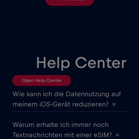
Brasilien
€4
,-/GB
Bulgarien
€2
,-/GB
Chad
€4
,-/GB
Help Center
Chile
€7
,-/GB
Open Help Center
China
€6
,-/GB
Wie kann ich die Datennutzung auf
meinem iOS-Gerät reduzieren? ››
Costa Rica
€4
,-/GB
Warum erhalte ich immer noch
Cruise & land Telenor Maritime
€18
,-/GB
Textnachrichten mit einer eSIM? ››