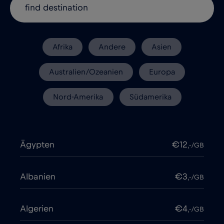
Afrika
Andere
Asien
Australien/Ozeanien
Europa
Nord-Amerika
Südamerika
Ägypten
€12
,-/GB
Albanien
€3
,-/GB
Algerien
€4
,-/GB