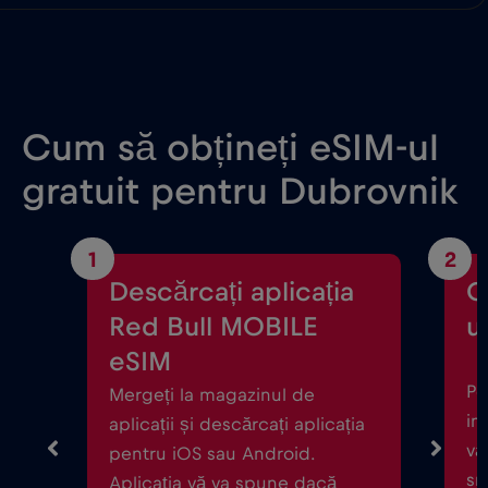
Cum să obțineți eSIM-ul
gratuit pentru Dubrovnik
1
2
Descărcați aplicația
C
Red Bull MOBILE
ul
eSIM
Po
Mergeți la magazinul de
in
aplicații și descărcați aplicația
vă
pentru iOS sau Android.
sm
Aplicația vă va spune dacă