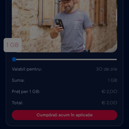
1 GB
Valabil pentru:
30 de zile
Suma:
1 GB
Preț per 1 GB:
€ 2,00
Total:
€ 2.00
Cumpărați acum în aplicație