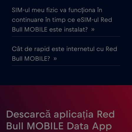
Danemarca
€2
,-/GB
SIM-ul meu fizic va funcționa în
continuare în timp ce eSIM-ul Red
Dubai
€5
,-/GB
Bull MOBILE este instalat? ››
Ecuador
€4
,-/GB
Cât de rapid este internetul cu Red
Bull MOBILE? ››
Egipt
€12
,-/GB
Elveția
€5
,-/GB
Emiratele Arabe Unite (EAU)
€5
,-/GB
Descarcă aplicația Red
Estonia
€2
,-/GB
Bull MOBILE Data App