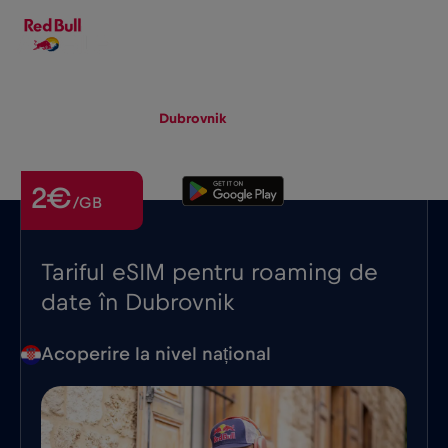
RO
▾
eSIM
Roaming
Dubrovnik
2€
/GB
Tariful eSIM pentru roaming de
date în Dubrovnik
Acoperire la nivel național