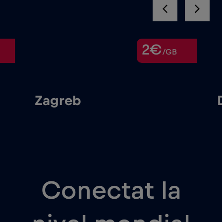
2€
/GB
greb
Despărți
Conectat la