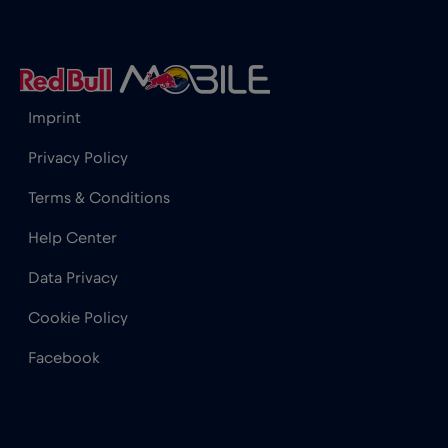
Gibraltar
€3
,-/GB
Grecia
€2
,-/GB
Imprint
Guatemala
€4
,-/GB
Privacy Policy
Terms & Conditions
Honduras
€4
,-/GB
Help Center
Hong Kong
€7
Data Privacy
,-/GB
Cookie Policy
India
€15
,-/GB
Facebook
Indonezia
€4
,-/GB