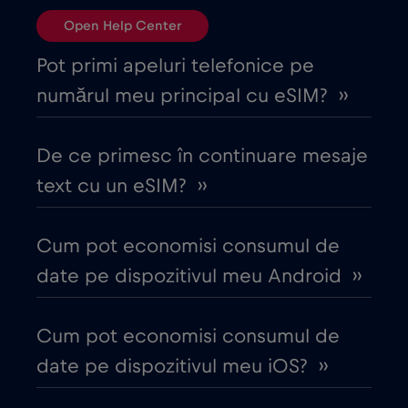
Open Help Center
Bulgaria
€2
,-/GB
Pot primi apeluri telefonice pe
numărul meu principal cu eSIM? ››
Canada
€4
,-/GB
De ce primesc în continuare mesaje
Canada - America de Nord Fotbal 2026
text cu un eSIM? ››
€1
,-/GB
Cum pot economisi consumul de
Chile
€7
,-/GB
date pe dispozitivul meu Android ››
China
€6
,-/GB
Cum pot economisi consumul de
date pe dispozitivul meu iOS? ››
Ciad
€4
,-/GB