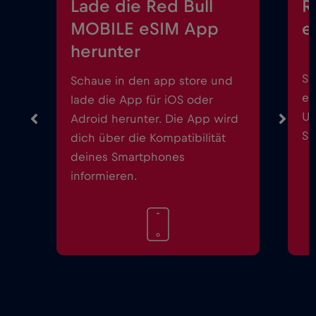
Lade die Red Bull
R
MOBILE eSIM App
e
herunter
St
Schaue in den app store und
ei
lade die App für iOS oder
Up
Adroid herunter. Die App wird
Sm
dich über die Kompatibilität
deines Smartphones
informieren.