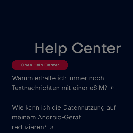
Bulgarien
€2
,-/GB
Chad
€4
,-/GB
Help Center
Chile
€7
,-/GB
Open Help Center
China
€6
,-/GB
Warum erhalte ich immer noch
Textnachrichten mit einer eSIM? ››
Costa Rica
€4
,-/GB
Wie kann ich die Datennutzung auf
Cruise & land Telenor Maritime
€18
,-/GB
meinem Android-Gerät
reduzieren? ››
Cruise only Telenor Maritime
€15
,-/GB