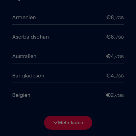
Armenien
€8
,-/GB
Aserbaidschan
€8
,-/GB
Australien
€4
,-/GB
Bangladesch
€4
,-/GB
Belgien
€2
,-/GB
Bosnien und Herzegowina
€2
,-/GB
Mehr laden
Brasilien
€4
,-/GB