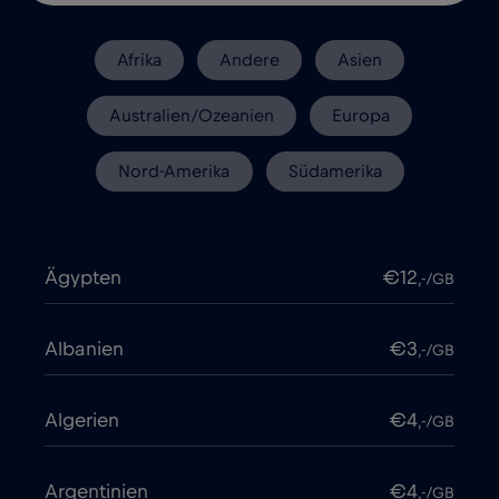
Afrika
Andere
Asien
Australien/Ozeanien
Europa
Nord-Amerika
Südamerika
Ägypten
€12
,-/GB
Albanien
€3
,-/GB
Algerien
€4
,-/GB
Argentinien
€4
,-/GB