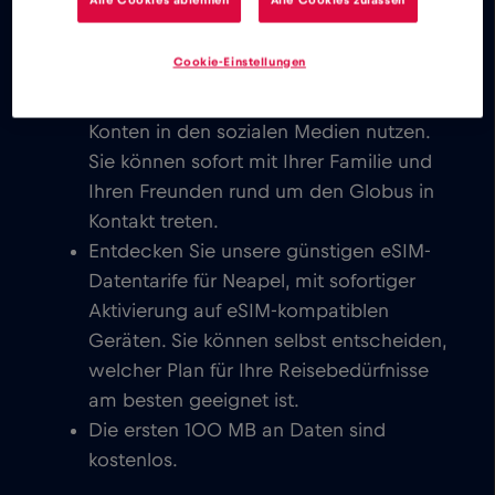
Freunden auf der ganzen Welt in
Kontakt treten.
Cookie-Einstellungen
Sie können E-Mails schreiben, chatten,
Videokonferenzen einrichten und Ihre
Konten in den sozialen Medien nutzen.
Sie können sofort mit Ihrer Familie und
Ihren Freunden rund um den Globus in
Kontakt treten.
Entdecken Sie unsere günstigen eSIM-
Datentarife für Neapel, mit sofortiger
Aktivierung auf eSIM-kompatiblen
Geräten. Sie können selbst entscheiden,
welcher Plan für Ihre Reisebedürfnisse
am besten geeignet ist.
Die ersten 100 MB an Daten sind
kostenlos.