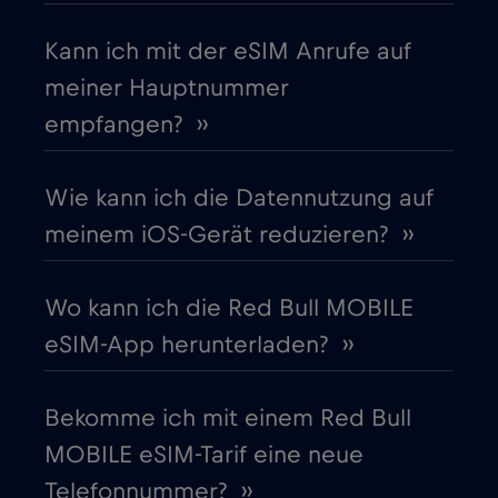
Kann ich mit der eSIM Anrufe auf
Dänemark
€2
,-/GB
meiner Hauptnummer
empfangen? ››
Deutschland
€2
,-/GB
Wie kann ich die Datennutzung auf
Dubai
€5
,-/GB
meinem iOS-Gerät reduzieren? ››
Ecuador
€4
,-/GB
Wo kann ich die Red Bull MOBILE
eSIM-App herunterladen? ››
Estland
€2
,-/GB
Bekomme ich mit einem Red Bull
Europäische Union
€4
,-/GB
MOBILE eSIM-Tarif eine neue
Telefonnummer? ››
Finnland
€2
,-/GB