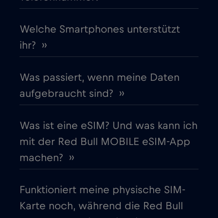
Frankreich
Welche Smartphones unterstützt
€2
,-/GB
ihr? ››
Gabun
€5
,-/GB
Was passiert, wenn meine Daten
Georgia
€5
,-/GB
aufgebraucht sind? ››
Ghana
€3
,-/GB
Was ist eine eSIM? Und was kann ich
mit der Red Bull MOBILE eSIM-App
Gibraltar
€3
,-/GB
machen? ››
Griechenland
€2
,-/GB
Funktioniert meine physische SIM-
Karte noch, während die Red Bull
Guatemala
€4
,-/GB