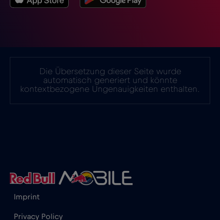
Israel
€3
,-/GB
Italien
€2
,-/GB
Die Übersetzung dieser Seite wurde
automatisch generiert und könnte
kontextbezogene Ungenauigkeiten enthalten.
Japan
€8
,-/GB
Kanada
€4
,-/GB
Kanada - Nordamerika Fußball 2026
€1
,-/GB
Katar
€4
,-/GB
Imprint
Privacy Policy
Kenia
€4
,-/GB