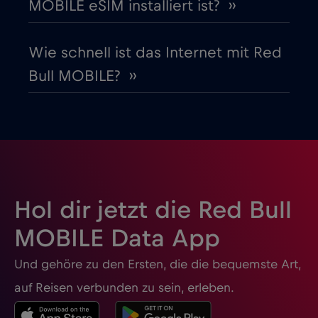
MOBILE eSIM installiert ist? ››
Honduras
€4
,-/GB
Wie schnell ist das Internet mit Red
Bull MOBILE? ››
Hongkong
€7
,-/GB
Indien
€15
,-/GB
Indonesien
€4
,-/GB
Hol dir jetzt die Red Bull
Irak
€6
,-/GB
MOBILE Data App
Und gehöre zu den Ersten, die die bequemste Art,
Irland
€2
,-/GB
auf Reisen verbunden zu sein, erleben.
Island
€2
,-/GB