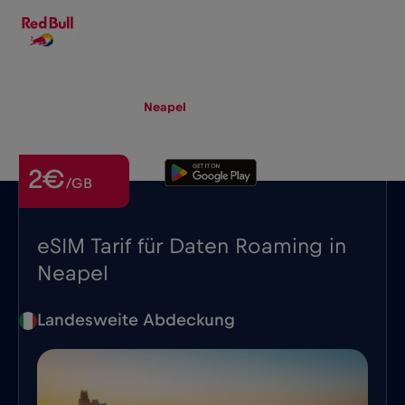
DE
▾
eSIM
Roaming
Neapel
2€
/GB
eSIM Tarif für Daten Roaming in
Neapel
Landesweite Abdeckung