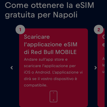
Come ottenere la eSIM
gratuita per Napoli
1
2
Scaricare
C
l’applicazione eSIM
e
di Red Bull MOBILE
Av
Andare sull’app store e
le
scaricare l’applicazione per
un
iOS o Android. L’applicazione vi
dirà se il vostro dispositivo è
compatibile.