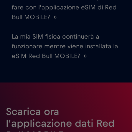
fare con l’applicazione eSIM di Red
Emirati Arabi Uniti (UAE)
€5
,-/GB
Bull MOBILE? ››
Estonia
€2
,-/GB
La mia SIM fisica continuerà a
funzionare mentre viene installata la
Filippine
€12
,-/GB
eSIM Red Bull MOBILE? ››
Finlandia
€2
,-/GB
Francia
€2
,-/GB
Gabon
€5
,-/GB
Scarica ora
l'applicazione dati Red
Georgia
€5
,-/GB