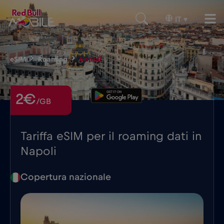
IT
▾
eSIM
Roaming
Napoli
2€
/GB
Tariffa eSIM per il roaming dati in
Napoli
Copertura nazionale