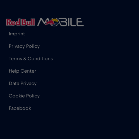
Hong Kong
€7
,-/GB
Imprint
India
€15
,-/GB
Privacy Policy
Indonesia
€4
,-/GB
Terms & Conditions
Help Center
Iraq
€6
,-/GB
Data Privacy
Irlanda
€2
,-/GB
Cookie Policy
Facebook
Islanda
€2
,-/GB
Israele
€3
,-/GB