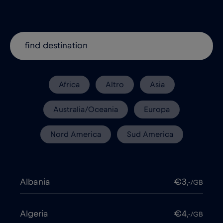
Africa
Altro
Asia
Australia/Oceania
Europa
Nord America
Sud America
Albania
€3
,-/GB
Algeria
€4
,-/GB