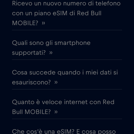
Ricevo un nuovo numero di telefono
con un piano eSIM di Red Bull
Croazia
€2
,-/GB
MOBILE? ››
Cruise & land Telenor Maritime
€18
,-/GB
Quali sono gli smartphone
Cruise only Telenor Maritime
supportati? ››
€15
,-/GB
Danimarca
€2
Cosa succede quando i miei dati si
,-/GB
esauriscono? ››
Dubai
€5
,-/GB
Quanto è veloce internet con Red
Ecuador
€4
,-/GB
Bull MOBILE? ››
Egitto
€12
,-/GB
Che cos’è una eSIM? E cosa posso