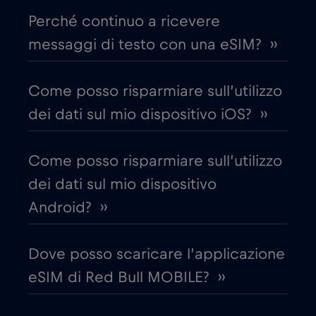
Perché continuo a ricevere
Chad
€4
,-/GB
messaggi di testo con una eSIM? ››
Cile
€7
,-/GB
Come posso risparmiare sull’utilizzo
dei dati sul mio dispositivo iOS? ››
Cina
€6
,-/GB
Come posso risparmiare sull’utilizzo
Cipro
€2
,-/GB
dei dati sul mio dispositivo
Android? ››
Colombia
€4
,-/GB
Dove posso scaricare l’applicazione
Corea del Sud
€4
,-/GB
eSIM di Red Bull MOBILE? ››
Costa Rica
€4
,-/GB