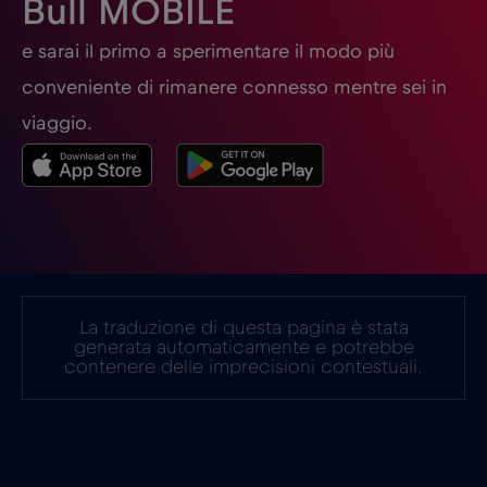
Bull MOBILE
Germania
€2
e sarai il primo a sperimentare il modo più
,-/GB
conveniente di rimanere connesso mentre sei in
Ghana
€3
,-/GB
viaggio.
Giappone
€8
,-/GB
Gibilterra
€3
,-/GB
La traduzione di questa pagina è stata
Grecia
€2
,-/GB
generata automaticamente e potrebbe
contenere delle imprecisioni contestuali.
Guatemala
€4
,-/GB
Honduras
€4
,-/GB