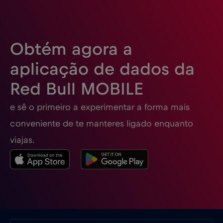
Eslovénia
€2
,-/GB
Obtém agora a
Espanha
€2
,-/GB
aplicação de dados da
Red Bull MOBILE
Estados Unidos da América
€4
,-/GB
e sê o primeiro a experimentar a forma mais
Estónia
€2
,-/GB
conveniente de te manteres ligado enquanto
viajas.
EUA - América do Norte Futebol 2026
€1
,-/GB
Filipinas
€12
,-/GB
Finlândia
€2
,-/GB