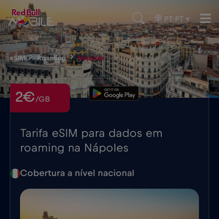
PT-PT
▾
eSIM
Roaming
Nápoles
2€
/GB
Tarifa eSIM para dados em
roaming na Nápoles
Cobertura a nível nacional