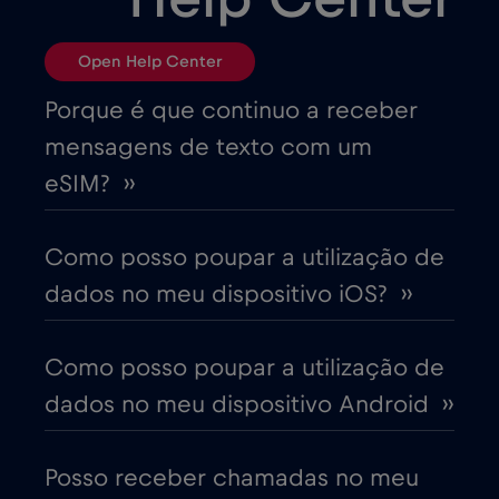
Bósnia e Herzegovina
€2
,-/GB
Open Help Center
Brasil
€4
,-/GB
Porque é que continuo a receber
mensagens de texto com um
Bulgária
€2
,-/GB
eSIM? ››
Canadá
€4
,-/GB
Como posso poupar a utilização de
dados no meu dispositivo iOS? ››
Canadá - América do Norte Futebol 2026
€1
,-/GB
Como posso poupar a utilização de
dados no meu dispositivo Android ››
Chade
€4
,-/GB
Posso receber chamadas no meu
Chile
€7
,-/GB