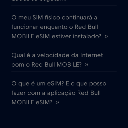
Cruise only Telenor Maritime
€15
,-/GB
O meu SIM físico continuará a
funcionar enquanto o Red Bull
Dinamarca
€2
,-/GB
MOBILE eSIM estiver instalado? ››
Dubai
€5
,-/GB
Qual é a velocidade da Internet
com o Red Bull MOBILE? ››
Egito
€12
,-/GB
O que é um eSIM? E o que posso
Emirados Árabes Unidos (EAU)
€5
,-/GB
fazer com a aplicação Red Bull
MOBILE eSIM? ››
Equador
€4
,-/GB
Eslováquia
€2
,-/GB