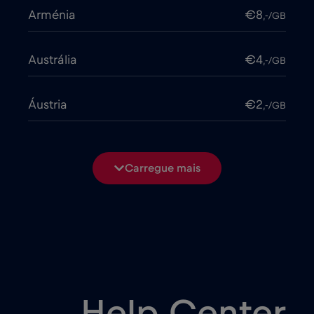
Arménia
€8
,-/GB
Austrália
€4
,-/GB
Áustria
€2
,-/GB
Azerbaijão
€8
,-/GB
Carregue mais
Bangladesh
€4
,-/GB
Bélgica
€2
,-/GB
Bielorrússia
€2
,-/GB
Help Center