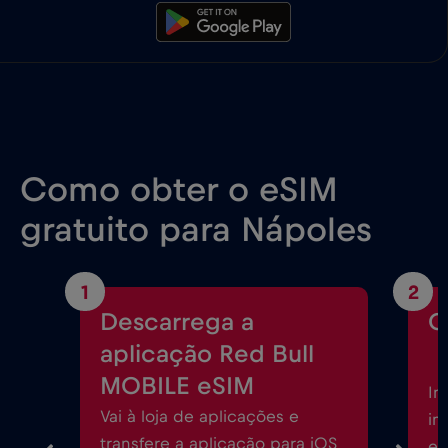
Como obter o eSIM
gratuito para Nápoles
1
2
Descarrega a
C
aplicação Red Bull
MOBILE eSIM
In
Vai à loja de aplicações e
in
transfere a aplicação para iOS
eS