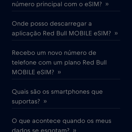
número principal com o eSIM? ››
China
€6
,-/GB
Onde posso descarregar a
aplicação Red Bull MOBILE eSIM? ››
Chipre
€2
,-/GB
Colômbia
Recebo um novo número de
€4
,-/GB
telefone com um plano Red Bull
Coreia do Sul
€4
MOBILE eSIM? ››
,-/GB
Costa Rica
€4
,-/GB
Quais são os smartphones que
suportas? ››
Croácia
€2
,-/GB
O que acontece quando os meus
Cruise & land Telenor Maritime
€18
,-/GB
dados se esgotam? ››