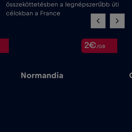
összeköttetésben a legnépszerűbb úti
célokban a France
2€
/GB
rmandia
Cannes