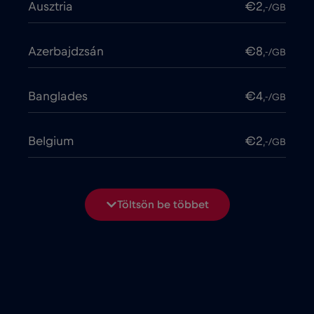
Ausztria
€2
,-/GB
Azerbajdzsán
€8
,-/GB
Banglades
€4
,-/GB
Belgium
€2
,-/GB
Bosznia-Hercegovina
€2
,-/GB
Töltsön be többet
Brasil
€4
,-/GB
Bulgária
€2
,-/GB