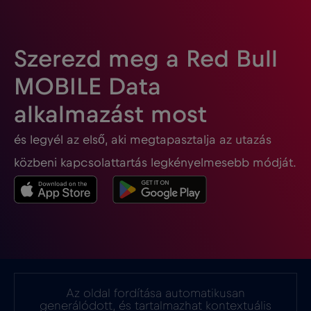
Fülöp-szigetek
€12
,-/GB
Gabon
€5
,-/GB
Szerezd meg a Red Bull
MOBILE Data
Georgia
€5
,-/GB
alkalmazást most
és legyél az első, aki megtapasztalja az utazás
Ghána
€3
,-/GB
közbeni kapcsolattartás legkényelmesebb módját.
Gibraltár
€3
,-/GB
Görögország
€2
,-/GB
Guatemala
€4
,-/GB
Az oldal fordítása automatikusan
generálódott, és tartalmazhat kontextuális