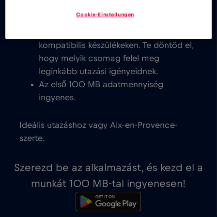
Fedezze fel kedvező eSIM-
Cookie-Einstellungen
adatcsomagjainkat Aix-en-Provence,
azonnali aktiválással az eSIM-
kompatibilis készülékeken. Te döntöd el,
hogy melyik csomag felel meg
leginkább utazási igényeidnek.
Az első 100 MB adatmennyiség
ingyenes.
Ideális utazáshoz vagy Aix-en-Provence-
szerte.
Szerezd be az alkalmazást, és kezd el a
munkát 100 MB-tal ingyenesen!