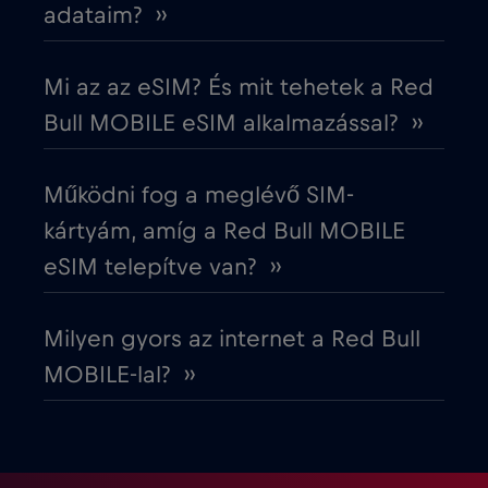
Egyiptom
€12
adataim? ››
,-/GB
Észak-Macedónia
€2
,-/GB
Mi az az eSIM? És mit tehetek a Red
Bull MOBILE eSIM alkalmazással? ››
Észtország
€2
,-/GB
Működni fog a meglévő SIM-
Európai Unió
€4
,-/GB
kártyám, amíg a Red Bull MOBILE
eSIM telepítve van? ››
Fehéroroszország
€2
,-/GB
Milyen gyors az internet a Red Bull
Finnország
€2
,-/GB
MOBILE-lal? ››
Franciaország
€2
,-/GB