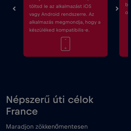
be
töltsd le az alkalmazást iOS
ok
vagy Android rendszerre. Az
alkalmazás megmondja, hogy a
készüléked kompatibilis-e.
Népszerű úti célok
France
Maradjon zökkenőmentesen