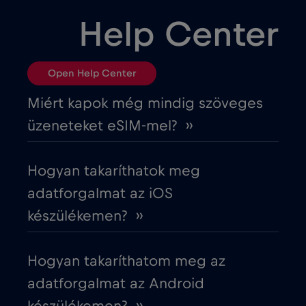
Chad
€4
,-/GB
Help Center
Chile
€7
,-/GB
Open Help Center
Ciprus
€2
,-/GB
Miért kapok még mindig szöveges
üzeneteket eSIM-mel? ››
Costa Rica
€4
,-/GB
Hogyan takaríthatok meg
Cruise & land Telenor Maritime
€18
,-/GB
adatforgalmat az iOS
készülékemen? ››
Cruise only Telenor Maritime
€15
,-/GB
Hogyan takaríthatom meg az
Cseh Köztársaság
€2
,-/GB
adatforgalmat az Android