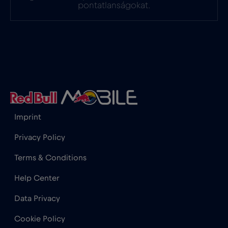
Hollandia
€2
pontatlanságokat.
,-/GB
Honduras
€4
,-/GB
Hong Kong
€7
,-/GB
Horvátország
€2
,-/GB
Imprint
India
€15
,-/GB
Privacy Policy
Terms & Conditions
Indonézia
€4
,-/GB
Help Center
Data Privacy
Irak
€6
,-/GB
Cookie Policy