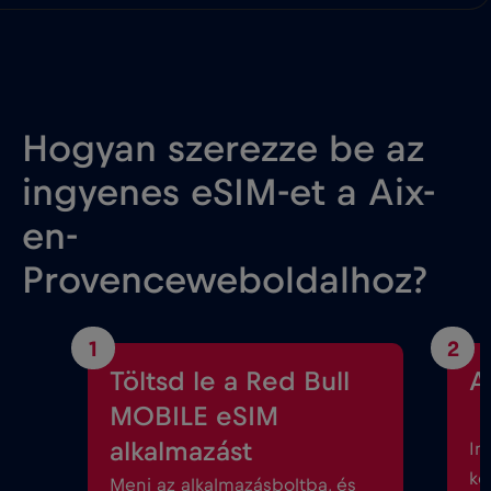
Hogyan szerezze be az
ingyenes eSIM-et a Aix-
en-
Provenceweboldalhoz?
1
2
Töltsd le a Red Bull
A
MOBILE eSIM
alkalmazást
In
kö
Menj az alkalmazásboltba, és