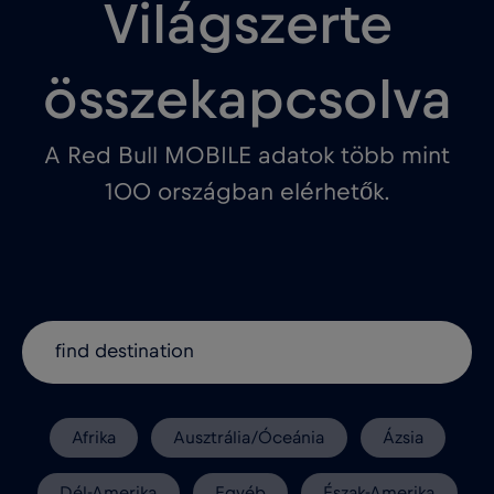
Világszerte
összekapcsolva
A Red Bull MOBILE adatok több mint
100 országban elérhetők.
Afrika
Ausztrália/Óceánia
Ázsia
Dél-Amerika
Egyéb
Észak-Amerika