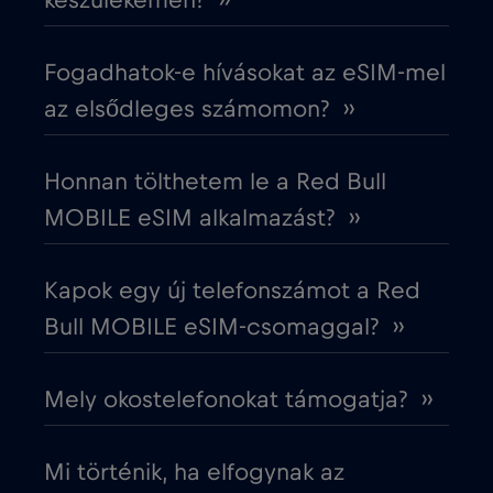
készülékemen? ››
Dánia
€2
,-/GB
Fogadhatok-e hívásokat az eSIM-mel
Dél-Afrika
€2
,-/GB
az elsődleges számomon? ››
Dél-Korea
€4
,-/GB
Honnan tölthetem le a Red Bull
MOBILE eSIM alkalmazást? ››
Dubai
€5
,-/GB
Kapok egy új telefonszámot a Red
Ecuador
€4
,-/GB
Bull MOBILE eSIM-csomaggal? ››
Egyesült Arab Emírségek (UAE)
€5
,-/GB
Mely okostelefonokat támogatja? ››
Egyesült Királyság
€3
,-/GB
Mi történik, ha elfogynak az