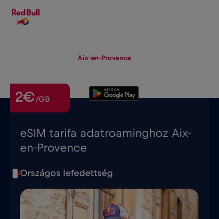
HU
▾
eSIM
Roaming
Aix-en-Provence
2€
/GB
eSIM tarifa adatroaminghoz Aix-
en-Provence
Országos lefedettség