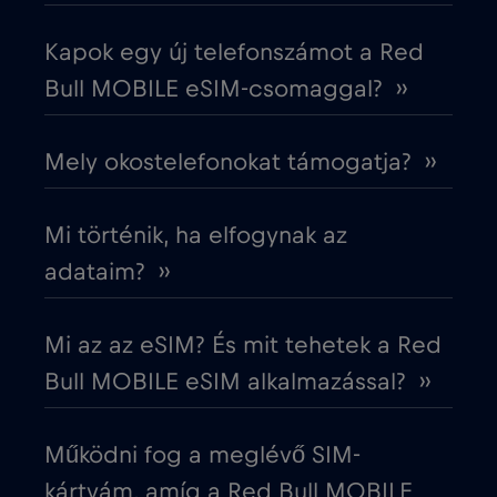
Kapok egy új telefonszámot a Red
Ecuador
€4
,-/GB
Bull MOBILE eSIM-csomaggal? ››
Egyesült Arab Emírségek (UAE)
€5
,-/GB
Mely okostelefonokat támogatja? ››
Egyesült Királyság
€3
,-/GB
Mi történik, ha elfogynak az
Egyiptom
€12
adataim? ››
,-/GB
Észak-Macedónia
€2
,-/GB
Mi az az eSIM? És mit tehetek a Red
Bull MOBILE eSIM alkalmazással? ››
Észtország
€2
,-/GB
Működni fog a meglévő SIM-
Európai Unió
€4
,-/GB
kártyám, amíg a Red Bull MOBILE