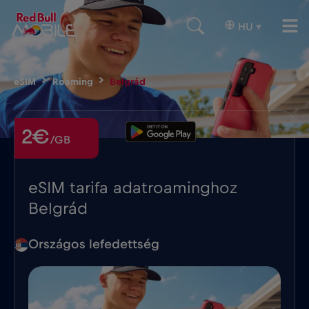
HU
▾
eSIM
Roaming
Belgrád
2€
/GB
eSIM tarifa adatroaminghoz
Belgrád
Országos lefedettség