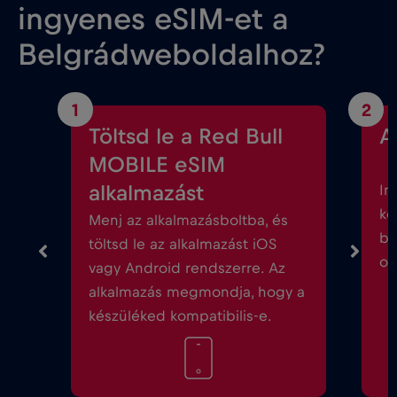
ingyenes eSIM-et a
Belgrádweboldalhoz?
1
2
Töltsd le a Red Bull
A
MOBILE eSIM
alkalmazást
In
kö
Menj az alkalmazásboltba, és
be
töltsd le az alkalmazást iOS
ok
vagy Android rendszerre. Az
alkalmazás megmondja, hogy a
készüléked kompatibilis-e.