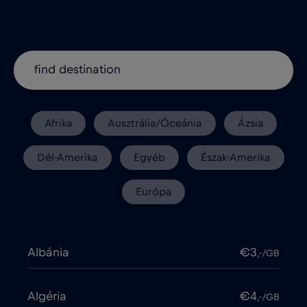
Afrika
Ausztrália/Óceánia
Ázsia
Dél-Amerika
Egyéb
Észak-Amerika
Európa
Albánia
€3
,-/GB
Algéria
€4
,-/GB