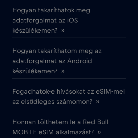
Hogyan takaríthatok meg
Cruise & land Telenor Maritime
€18
,-/GB
adatforgalmat az iOS
készülékemen? ››
Cruise only Telenor Maritime
€15
,-/GB
Hogyan takaríthatom meg az
Cseh Köztársaság
€2
,-/GB
adatforgalmat az Android
készülékemen? ››
Dánia
€2
,-/GB
Fogadhatok-e hívásokat az eSIM-mel
Dél-Afrika
€2
,-/GB
az elsődleges számomon? ››
Dél-Korea
€4
,-/GB
Honnan tölthetem le a Red Bull
MOBILE eSIM alkalmazást? ››
Dubai
€5
,-/GB