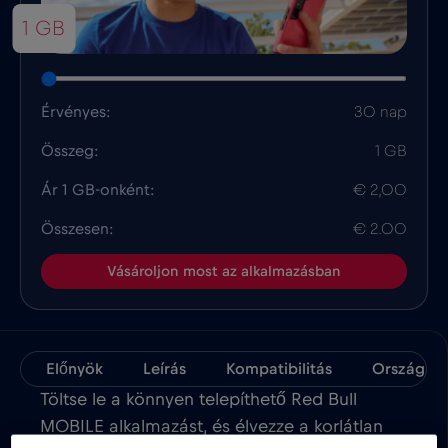
1 GB
Érvényes:
30 nap
Összeg:
1 GB
Ár 1 GB-onként:
€ 2,00
Összesen:
€ 2.00
Vásároljon most az alkalmazásban
Előnyök
Leírás
Kompatibilitás
Ország Té
Töltse le a könnyen telepíthető Red Bull
MOBILE alkalmazást, és élvezze a korlátlan