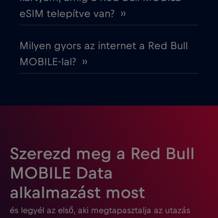
eSIM telepítve van? ››
Fehéroroszország
€2
,-/GB
Milyen gyors az internet a Red Bull
Finnország
€2
,-/GB
MOBILE-lal? ››
Franciaország
€2
,-/GB
Fülöp-szigetek
€12
,-/GB
Gabon
€5
,-/GB
Szerezd meg a Red Bull
MOBILE Data
Georgia
€5
,-/GB
alkalmazást most
és legyél az első, aki megtapasztalja az utazás
Ghána
€3
,-/GB