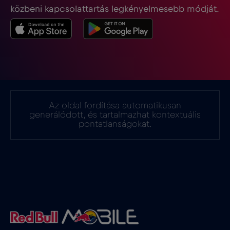
közbeni kapcsolattartás legkényelmesebb módját.
Gibraltár
€3
,-/GB
Görögország
€2
,-/GB
Guatemala
€4
,-/GB
Az oldal fordítása automatikusan
generálódott, és tartalmazhat kontextuális
Hollandia
€2
pontatlanságokat.
,-/GB
Honduras
€4
,-/GB
Hong Kong
€7
,-/GB
Horvátország
€2
,-/GB