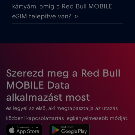
kártyám, amíg a Red Bull MOBILE
Finnország
€2
,-/GB
eSIM telepítve van? ››
Franciaország
€2
,-/GB
Fülöp-szigetek
€12
,-/GB
Gabon
€5
,-/GB
Szerezd meg a Red Bull
MOBILE Data
Georgia
€5
,-/GB
alkalmazást most
és legyél az első, aki megtapasztalja az utazás
Ghána
€3
,-/GB
közbeni kapcsolattartás legkényelmesebb módját.
Gibraltár
€3
,-/GB