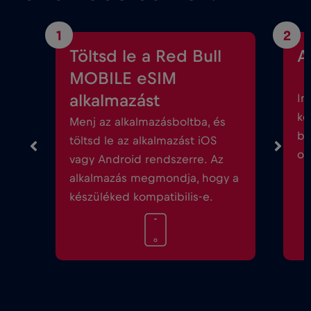
1
2
Töltsd le a Red Bull
A
MOBILE eSIM
alkalmazást
In
kö
Menj az alkalmazásboltba, és
be
töltsd le az alkalmazást iOS
ok
vagy Android rendszerre. Az
alkalmazás megmondja, hogy a
készüléked kompatibilis-e.