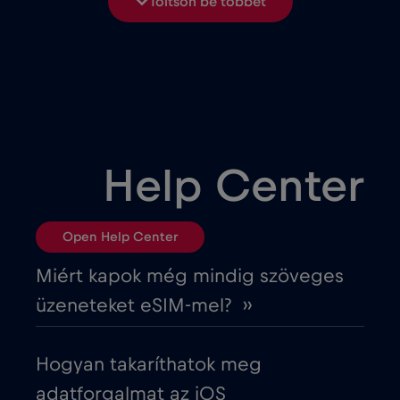
Töltsön be többet
Brasil
€4
,-/GB
Bulgária
€2
,-/GB
Chad
€4
,-/GB
Help Center
Chile
€7
,-/GB
Open Help Center
Ciprus
€2
,-/GB
Miért kapok még mindig szöveges
üzeneteket eSIM-mel? ››
Costa Rica
€4
,-/GB
Hogyan takaríthatok meg
Cruise & land Telenor Maritime
€18
,-/GB
adatforgalmat az iOS