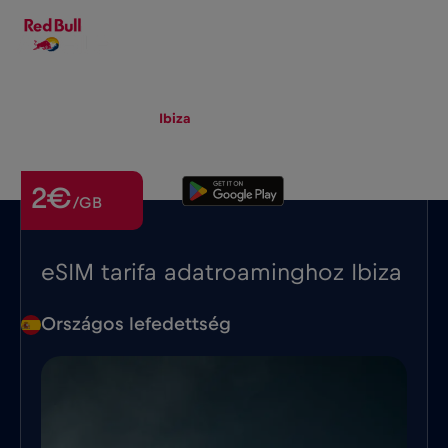
HU
▾
eSIM
Roaming
Ibiza
2€
/GB
eSIM tarifa adatroaminghoz Ibiza
Országos lefedettség