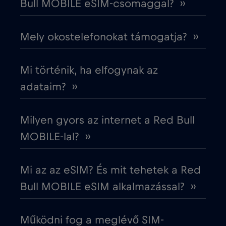
Bull MOBILE eSIM-csomaggal? ››
Egyesült Arab Emírségek (UAE)
€5
,-/GB
Mely okostelefonokat támogatja? ››
Egyesült Királyság
€3
,-/GB
Mi történik, ha elfogynak az
Egyiptom
€12
adataim? ››
,-/GB
Észak-Macedónia
€2
,-/GB
Milyen gyors az internet a Red Bull
MOBILE-lal? ››
Észtország
€2
,-/GB
Mi az az eSIM? És mit tehetek a Red
Európai Unió
€4
,-/GB
Bull MOBILE eSIM alkalmazással? ››
Fehéroroszország
€2
,-/GB
Működni fog a meglévő SIM-