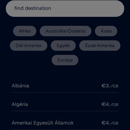
Afrika
Ausztrália/Óceánia
Ázsia
Dél-Amerika
Egyéb
Észak-Amerika
Európa
Albánia
€3
,-/GB
Algéria
€4
,-/GB
Amerikai Egyesült Államok
€4
,-/GB