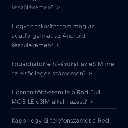
készülékemen? ››
Cruise only Telenor Maritime
€15
,-/GB
Hogyan takaríthatom meg az
Cseh Köztársaság
€2
,-/GB
adatforgalmat az Android
készülékemen? ››
Dánia
€2
,-/GB
Fogadhatok-e hívásokat az eSIM-mel
Dél-Afrika
€2
,-/GB
az elsődleges számomon? ››
Dél-Korea
€4
,-/GB
Honnan tölthetem le a Red Bull
MOBILE eSIM alkalmazást? ››
Dubai
€5
,-/GB
Kapok egy új telefonszámot a Red
Ecuador
€4
,-/GB