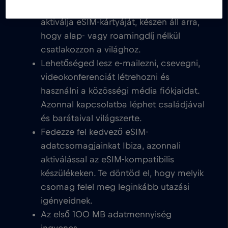
Soha nem számítunk fel alapdíjat. Amint
aktiválja eSIM-kártyáját, készen áll arra,
hogy alap- vagy roamingdíj nélkül
csatlakozzon a világhoz.
Lehetőséged lesz e-mailezni, csevegni,
videokonferenciát létrehozni és
használni a közösségi média fiókjaidat.
Azonnal kapcsolatba léphet családjával
és barátaival világszerte.
Fedezze fel kedvező eSIM-
adatcsomagjainkat Ibiza, azonnali
aktiválással az eSIM-kompatibilis
készülékeken. Te döntöd el, hogy melyik
csomag felel meg leginkább utazási
igényeidnek.
Az első 100 MB adatmennyiség