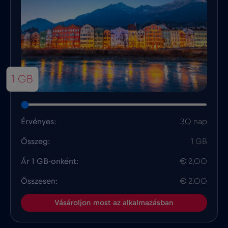
1 GB
Érvényes:
30 nap
Összeg:
1 GB
Ár 1 GB-onként:
€ 2,00
Összesen:
€ 2.00
Vásároljon most az alkalmazásban