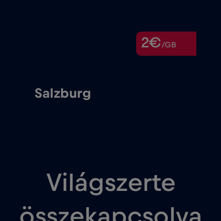
2€
/GB
Salzburg
Világszerte
összekapcsolva