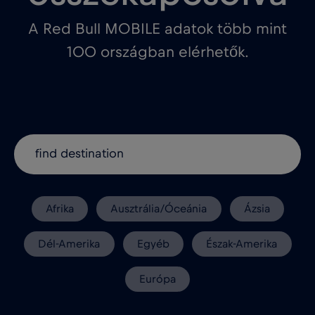
A Red Bull MOBILE adatok több mint
100 országban elérhetők.
Afrika
Ausztrália/Óceánia
Ázsia
Dél-Amerika
Egyéb
Észak-Amerika
Európa