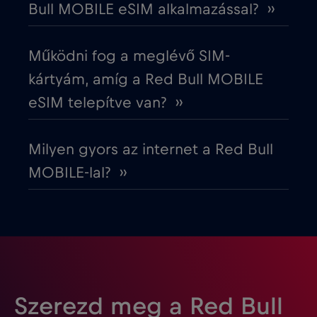
Bull MOBILE eSIM alkalmazással? ››
Észtország
€2
,-/GB
Működni fog a meglévő SIM-
Európai Unió
€4
,-/GB
kártyám, amíg a Red Bull MOBILE
eSIM telepítve van? ››
Fehéroroszország
€2
,-/GB
Milyen gyors az internet a Red Bull
Finnország
€2
,-/GB
MOBILE-lal? ››
Franciaország
€2
,-/GB
Fülöp-szigetek
€12
,-/GB
Gabon
€5
,-/GB
Szerezd meg a Red Bull