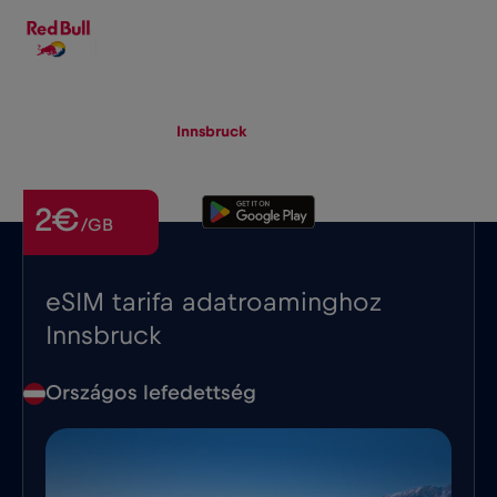
HU
▾
eSIM
Roaming
Innsbruck
2€
/GB
eSIM tarifa adatroaminghoz
Innsbruck
Országos lefedettség