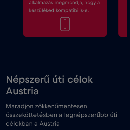
alkalmazás megmondja, hogy a
készüléked kompatibilis-e.
Népszerű úti célok
Austria
Maradjon zökkenőmentesen
összeköttetésben a legnépszerűbb úti
célokban a Austria