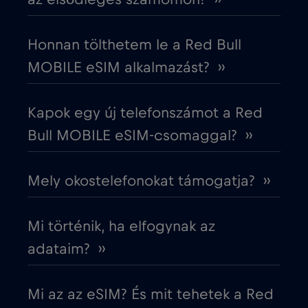
Dél-Korea
€4
,-/GB
Honnan tölthetem le a Red Bull
MOBILE eSIM alkalmazást? ››
Dubai
€5
,-/GB
Kapok egy új telefonszámot a Red
Ecuador
€4
,-/GB
Bull MOBILE eSIM-csomaggal? ››
Egyesült Arab Emírségek (UAE)
€5
,-/GB
Mely okostelefonokat támogatja? ››
Egyesült Királyság
€3
,-/GB
Mi történik, ha elfogynak az
Egyiptom
€12
adataim? ››
,-/GB
Észak-Macedónia
€2
,-/GB
Mi az az eSIM? És mit tehetek a Red