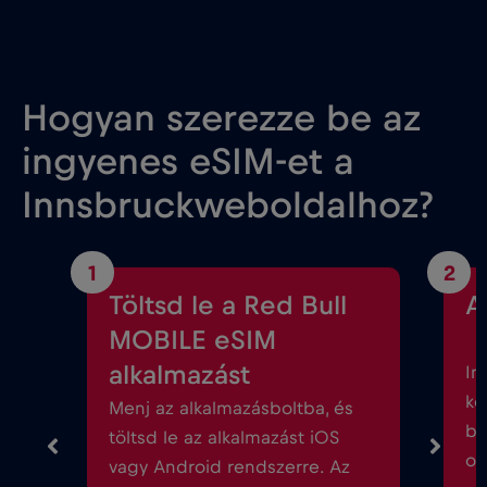
Hogyan szerezze be az
ingyenes eSIM-et a
Innsbruckweboldalhoz?
1
2
Töltsd le a Red Bull
A
MOBILE eSIM
alkalmazást
In
kö
Menj az alkalmazásboltba, és
be
töltsd le az alkalmazást iOS
ok
vagy Android rendszerre. Az