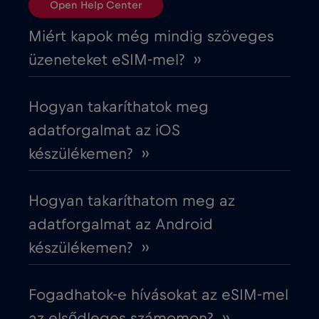
Open Help Center
Ciprus
€2
,-/GB
Miért kapok még mindig szöveges
üzeneteket eSIM-mel? ››
Costa Rica
€4
,-/GB
Hogyan takaríthatok meg
Cruise & land Telenor Maritime
€18
,-/GB
adatforgalmat az iOS
készülékemen? ››
Cruise only Telenor Maritime
€15
,-/GB
Hogyan takaríthatom meg az
Cseh Köztársaság
€2
,-/GB
adatforgalmat az Android
készülékemen? ››
Dánia
€2
,-/GB
Fogadhatok-e hívásokat az eSIM-mel
Dél-Afrika
€2
,-/GB
az elsődleges számomon? ››