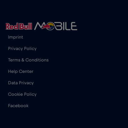
Hong Kong
€7
,-/GB
Horvátország
€2
,-/GB
Imprint
India
€15
,-/GB
Privacy Policy
Terms & Conditions
Indonézia
€4
,-/GB
Help Center
Data Privacy
Irak
€6
,-/GB
Cookie Policy
Írország
€2
,-/GB
Facebook
Izland
€2
,-/GB