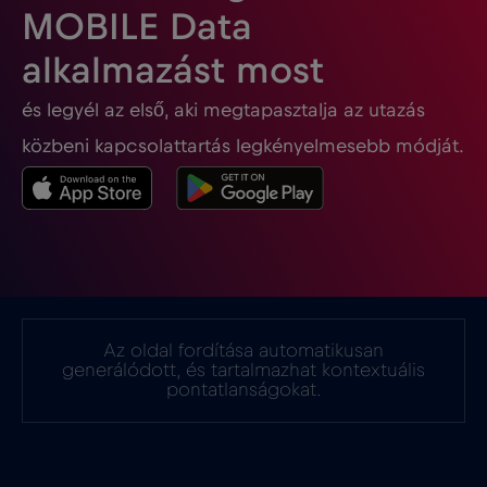
MOBILE Data
Georgia
€5
,-/GB
alkalmazást most
és legyél az első, aki megtapasztalja az utazás
Ghána
€3
,-/GB
közbeni kapcsolattartás legkényelmesebb módját.
Gibraltár
€3
,-/GB
Görögország
€2
,-/GB
Guatemala
€4
,-/GB
Az oldal fordítása automatikusan
generálódott, és tartalmazhat kontextuális
Hollandia
€2
pontatlanságokat.
,-/GB
Honduras
€4
,-/GB