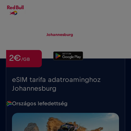
HU
▾
eSIM
Roaming
Johannesburg
2€
/GB
eSIM tarifa adatroaminghoz
Johannesburg
Országos lefedettség