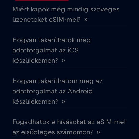
Ciprus
€2
,-/GB
Miért kapok még mindig szöveges
üzeneteket eSIM-mel? ››
Costa Rica
€4
,-/GB
Hogyan takaríthatok meg
Cruise & land Telenor Maritime
€18
,-/GB
adatforgalmat az iOS
készülékemen? ››
Cruise only Telenor Maritime
€15
,-/GB
Hogyan takaríthatom meg az
Cseh Köztársaság
€2
,-/GB
adatforgalmat az Android
készülékemen? ››
Dánia
€2
,-/GB
Fogadhatok-e hívásokat az eSIM-mel
Dél-Afrika
€2
,-/GB
az elsődleges számomon? ››