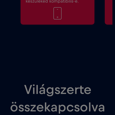
készüléked kompatibilis-e.
Világszerte
összekapcsolva