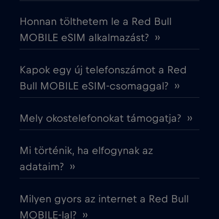
Dél-Korea
€4
,-/GB
Honnan tölthetem le a Red Bull
MOBILE eSIM alkalmazást? ››
Dubai
€5
,-/GB
Kapok egy új telefonszámot a Red
Ecuador
€4
,-/GB
Bull MOBILE eSIM-csomaggal? ››
Egyesült Arab Emírségek (UAE)
€5
,-/GB
Mely okostelefonokat támogatja? ››
Egyesült Királyság
€3
,-/GB
Mi történik, ha elfogynak az
Egyiptom
€12
adataim? ››
,-/GB
Észak-Macedónia
€2
,-/GB
Milyen gyors az internet a Red Bull
MOBILE-lal? ››