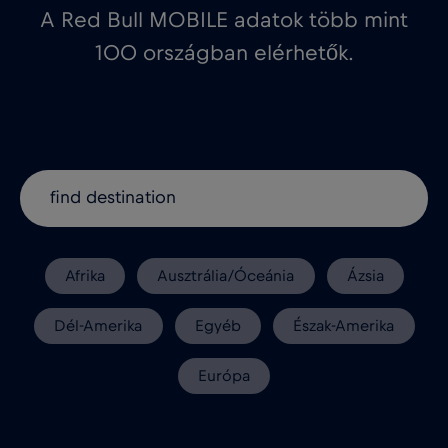
A Red Bull MOBILE adatok több mint
100 országban elérhetők.
Afrika
Ausztrália/Óceánia
Ázsia
Dél-Amerika
Egyéb
Észak-Amerika
Európa