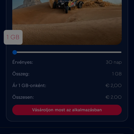
1 GB
Érvényes:
30 nap
Összeg:
1 GB
Ár 1 GB-onként:
€ 2,00
Összesen:
€ 2.00
Vásároljon most az alkalmazásban