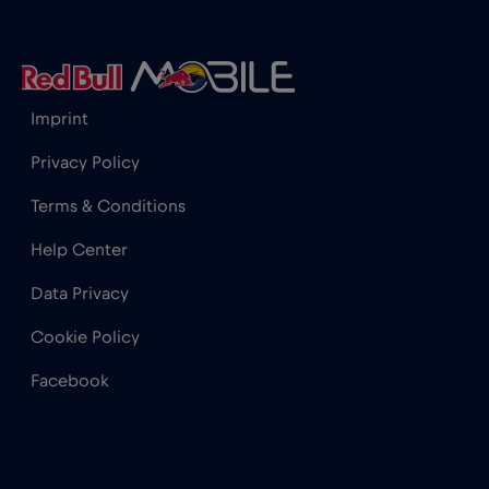
Hong Kong
€7
,-/GB
Horvátország
€2
,-/GB
Imprint
India
€15
,-/GB
Privacy Policy
Terms & Conditions
Indonézia
€4
,-/GB
Help Center
Data Privacy
Irak
€6
,-/GB
Cookie Policy
Írország
€2
,-/GB
Facebook
Izland
€2
,-/GB