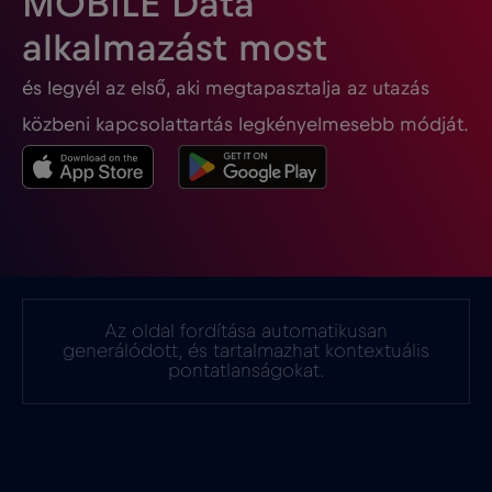
MOBILE Data
Georgia
€5
,-/GB
alkalmazást most
és legyél az első, aki megtapasztalja az utazás
Ghána
€3
,-/GB
közbeni kapcsolattartás legkényelmesebb módját.
Gibraltár
€3
,-/GB
Görögország
€2
,-/GB
Guatemala
€4
,-/GB
Az oldal fordítása automatikusan
generálódott, és tartalmazhat kontextuális
Hollandia
€2
pontatlanságokat.
,-/GB
Honduras
€4
,-/GB