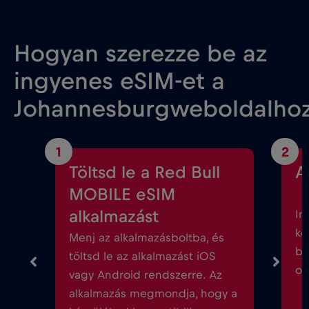
Hogyan szerezze be az
ingyenes eSIM-et a
Johannesburgweboldalho
1
2
Töltsd le a Red Bull
A
MOBILE eSIM
alkalmazást
In
kö
Menj az alkalmazásboltba, és
be
töltsd le az alkalmazást iOS
ok
vagy Android rendszerre. Az
alkalmazás megmondja, hogy a