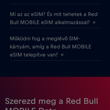
Észtország
€2
,-/GB
Mi az az eSIM? És mit tehetek a Red
Európai Unió
€4
,-/GB
Bull MOBILE eSIM alkalmazással? ››
Fehéroroszország
€2
,-/GB
Működni fog a meglévő SIM-
kártyám, amíg a Red Bull MOBILE
Finnország
€2
,-/GB
eSIM telepítve van? ››
Franciaország
€2
,-/GB
Fülöp-szigetek
€12
,-/GB
Gabon
€5
,-/GB
Szerezd meg a Red Bull