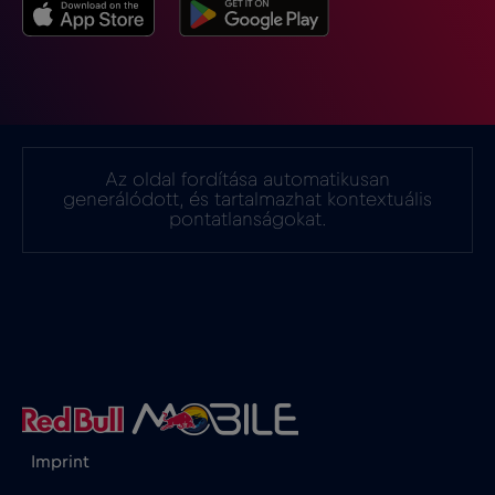
Gibraltár
€3
,-/GB
Görögország
€2
,-/GB
Guatemala
€4
,-/GB
Az oldal fordítása automatikusan
generálódott, és tartalmazhat kontextuális
Hollandia
€2
pontatlanságokat.
,-/GB
Honduras
€4
,-/GB
Hong Kong
€7
,-/GB
Horvátország
€2
,-/GB
Imprint