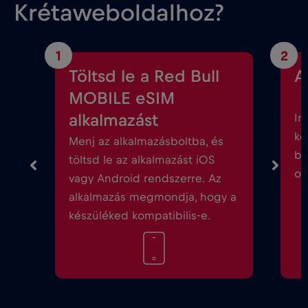
Krétaweboldalhoz?
1
2
Töltsd le a Red Bull
A
MOBILE eSIM
alkalmazást
In
kö
Menj az alkalmazásboltba, és
be
töltsd le az alkalmazást iOS
ok
vagy Android rendszerre. Az
alkalmazás megmondja, hogy a
készüléked kompatibilis-e.