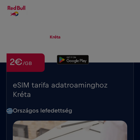
HU
▾
eSIM
Roaming
Kréta
2€
/GB
eSIM tarifa adatroaminghoz
Kréta
Országos lefedettség