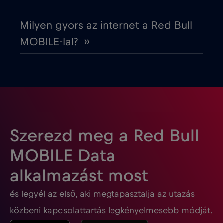
Fehéroroszország
€2
,-/GB
Milyen gyors az internet a Red Bull
Finnország
€2
,-/GB
MOBILE-lal? ››
Franciaország
€2
,-/GB
Fülöp-szigetek
€12
,-/GB
Gabon
€5
,-/GB
Szerezd meg a Red Bull
MOBILE Data
Georgia
€5
,-/GB
alkalmazást most
és legyél az első, aki megtapasztalja az utazás
Ghána
€3
,-/GB
közbeni kapcsolattartás legkényelmesebb módját.