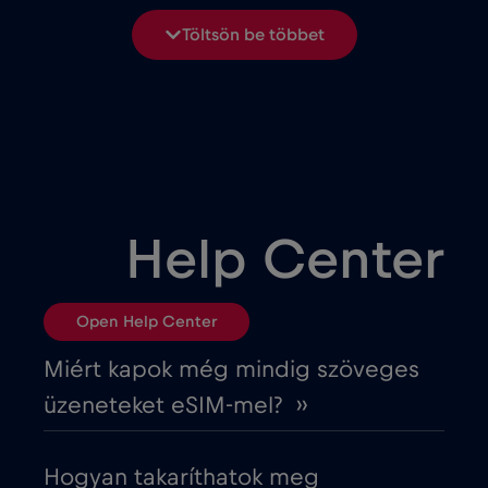
Bosznia-Hercegovina
€2
,-/GB
Töltsön be többet
Brasil
€4
,-/GB
Bulgária
€2
,-/GB
Chad
€4
,-/GB
Help Center
Chile
€7
,-/GB
Open Help Center
Ciprus
€2
,-/GB
Miért kapok még mindig szöveges
üzeneteket eSIM-mel? ››
Costa Rica
€4
,-/GB
Hogyan takaríthatok meg