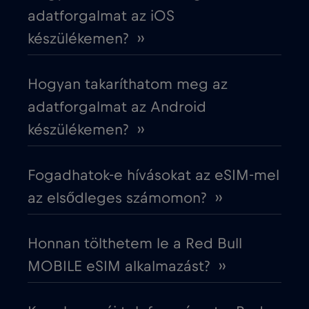
Cruise & land Telenor Maritime
€18
,-/GB
adatforgalmat az iOS
készülékemen? ››
Cruise only Telenor Maritime
€15
,-/GB
Hogyan takaríthatom meg az
Cseh Köztársaság
€2
,-/GB
adatforgalmat az Android
készülékemen? ››
Dánia
€2
,-/GB
Fogadhatok-e hívásokat az eSIM-mel
Dél-Afrika
€2
,-/GB
az elsődleges számomon? ››
Dél-Korea
€4
,-/GB
Honnan tölthetem le a Red Bull
MOBILE eSIM alkalmazást? ››
Dubai
€5
,-/GB