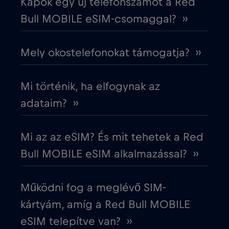
Kapok egy új telefonszámot a Red
Ecuador
€4
,-/GB
Bull MOBILE eSIM-csomaggal? ››
Egyesült Arab Emírségek (UAE)
€5
,-/GB
Mely okostelefonokat támogatja? ››
Egyesült Királyság
€3
,-/GB
Mi történik, ha elfogynak az
Egyiptom
€12
adataim? ››
,-/GB
Észak-Macedónia
€2
,-/GB
Mi az az eSIM? És mit tehetek a Red
Bull MOBILE eSIM alkalmazással? ››
Észtország
€2
,-/GB
Működni fog a meglévő SIM-
Európai Unió
€4
,-/GB
kártyám, amíg a Red Bull MOBILE
eSIM telepítve van? ››