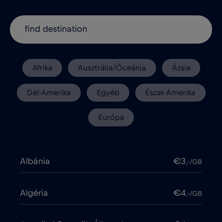
Afrika
Ausztrália/Óceánia
Ázsia
Dél-Amerika
Egyéb
Észak-Amerika
Európa
Albánia
€3
,-/GB
Algéria
€4
,-/GB