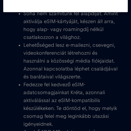
Soha nem számítunk fel alapdíjat. Amint
aktiválja eSIM-kártyáját, készen áll arra,
hogy alap- vagy roamingdíj nélkül
csatlakozzon a világhoz.
Lehetőséged lesz e-mailezni, csevegni,
videokonferenciát létrehozni és
használni a közösségi média fiókjaidat.
Azonnal kapcsolatba léphet családjával
és barátaival világszerte.
Fedezze fel kedvező eSIM-
adatcsomagjainkat Kréta, azonnali
aktiválással az eSIM-kompatibilis
készülékeken. Te döntöd el, hogy melyik
csomag felel meg leginkább utazási
igényeidnek.