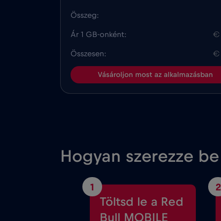
Összeg:
Ár 1 GB-onként:
€
Összesen:
€
Vásároljon most az alkalmazásban
Hogyan szerezze be
1
2
Töltsd le a Red
Bull MOBILE