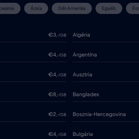
ceánia
Ázsia
Dél-Amerika
Egyéb
És
€3
Algéria
,-/GB
€4
Argentína
,-/GB
€4
Ausztria
,-/GB
€8
Banglades
,-/GB
€2
Bosznia-Hercegovina
,-/GB
€4
Bulgária
,-/GB