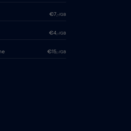
€7
,-/GB
€4
,-/GB
me
€15
,-/GB
€2
,-/GB
€4
,-/GB
€4
,-/GB
€3
,-/GB