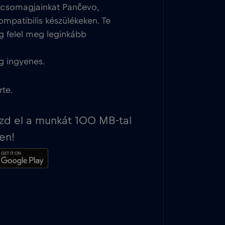
tcsomagjainkat Pančevo,
ompatibilis készülékeken. Te
g felel meg leginkább
g ingyenes.
rte.
ezd el a munkát 100 MB-tal
en!