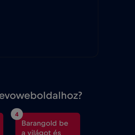
čevoweboldalhoz?
4
Barangold be
a világot és