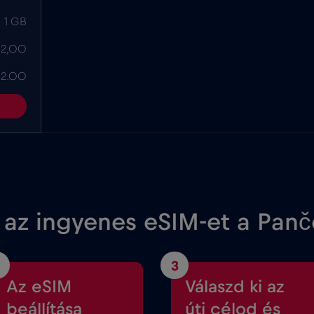
1 GB
 2,00
 2.00
 az ingyenes eSIM-et a Pan
3
Az eSIM
Válaszd ki az
beállítása
úti célod és