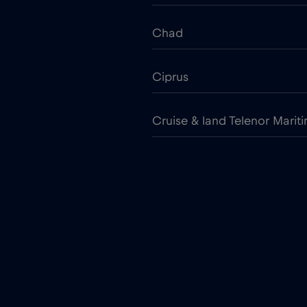
Chad
Ciprus
Cruise & land Telenor Marit
Cseh Köztársaság
Dél-Afrika
Dubai
Egyesült Arab Emírségek (U