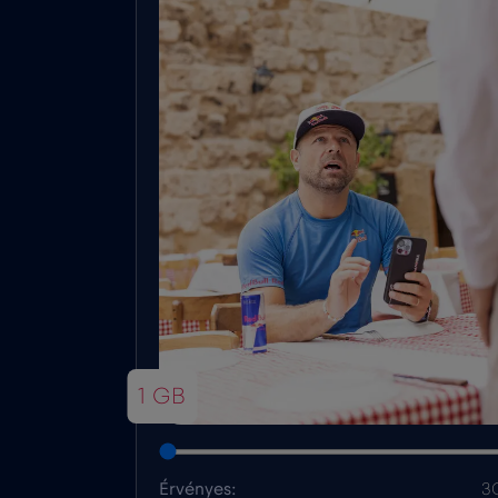
1 GB
Érvényes:
3