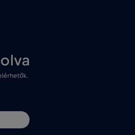
solva
lérhetők.