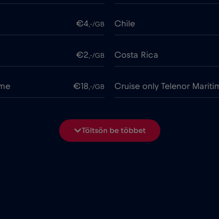
€4
Chile
,-/GB
€2
Costa Rica
,-/GB
ime
€18
Cruise only Telenor Mariti
,-/GB
€2
Dánia
,-/GB
Töltsön be többet
€2
Dél-Korea
,-/GB
€5
Ecuador
,-/GB
AE)
€5
Egyesült Királyság
,-/GB