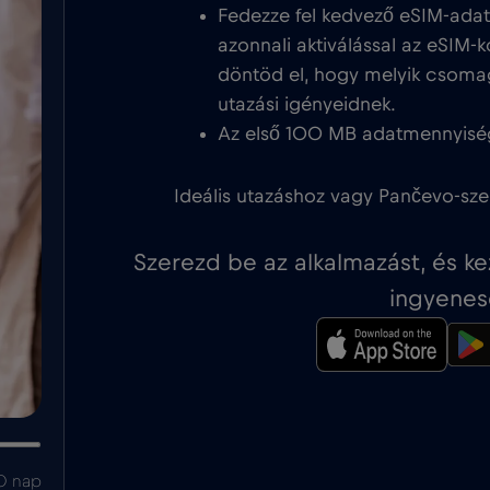
Fedezze fel kedvező eSIM-ada
azonnali aktiválással az eSIM-k
döntöd el, hogy melyik csoma
utazási igényeidnek.
Az első 100 MB adatmennyisé
Ideális utazáshoz vagy Pančevo-sze
Szerezd be az alkalmazást, és k
ingyenes
0 nap