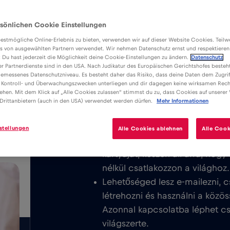
sönlichen Cookie Einstellungen
estmögliche Online-Erlebnis zu bieten, verwenden wir auf dieser Website Cookies. Teil
s von ausgewählten Partnern verwendet. Wir nehmen Datenschutz ernst und respektieren
: Du hast jederzeit die Möglichkeit deine Cookie-Einstellungen zu ändern.
Datenschutz
er Partnerdienste sind in den USA. Nach Judikatur des Europäischen Gerichtshofes besteht
Előnyök
Leírás
K
emessenes Datenschutzniveau. Es besteht daher das Risiko, dass deine Daten dem Zugrif
Töltse le a könnyen telepíthető Red
 Kontroll- und Überwachungszwecken unterliegen und dir dagegen keine wirksamen Rech
/GB
ehen. Mit dem Klick auf „Alle Cookies zulassen“ stimmst du zu, dass Cookies auf unserer
élvezze a korlátlan mobilinternete
Drittanbietern (auch in den USA) verwendet werden dürfen.
Mehr Informationen
területén.
stellungen
Alle Cookies ablehnen
Alle Cook
Soha nem számítunk fel alapdíj
kártyáját, készen áll arra, hog
nélkül csatlakozzon a világhoz.
Lehetőséged lesz e-mailezni, c
létrehozni és használni a közös
Azonnal kapcsolatba léphet csa
világszerte.