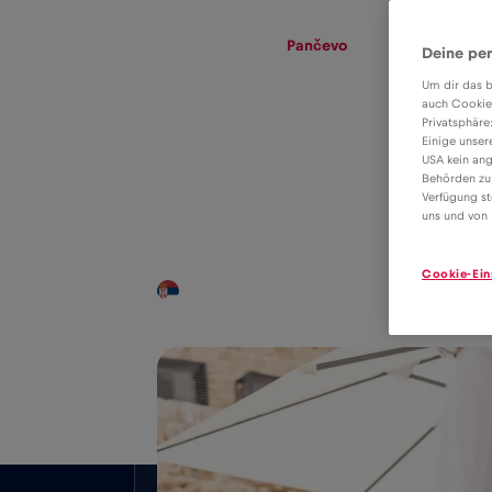
eSIM
Roaming
Pančevo
Deine per
Um dir das b
auch Cookie
Privatsphäre
eSIM tarifa
Einige unser
USA kein ang
adatroaminghoz
Behörden zu
2€
Verfügung st
Pančevo
uns und von 
Cookie-Ein
Országos lefedettség