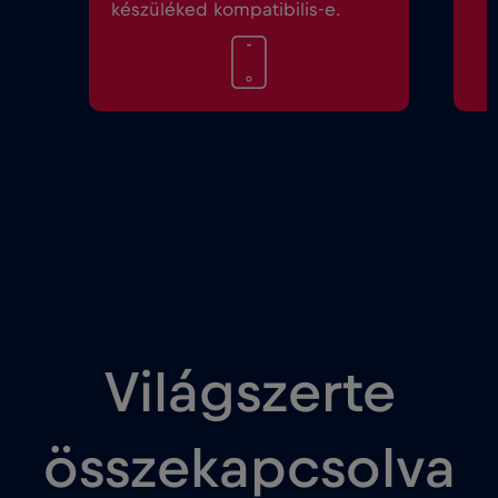
készüléked kompatibilis-e.
Világszerte
összekapcsolva