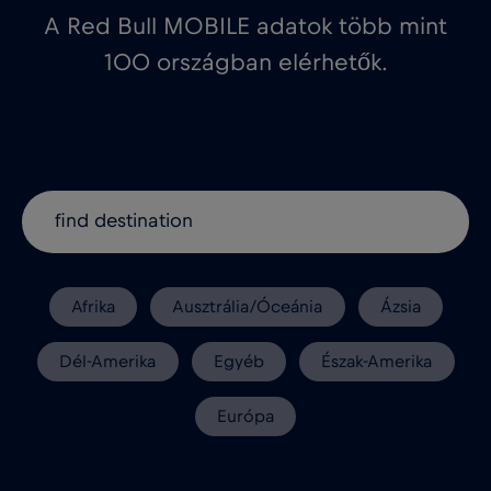
A Red Bull MOBILE adatok több mint
100 országban elérhetők.
Afrika
Ausztrália/Óceánia
Ázsia
Dél-Amerika
Egyéb
Észak-Amerika
Európa