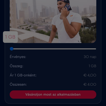
1 GB
Érvényes:
30 nap
Összeg:
1 GB
Ár 1 GB-onként:
€ 4,00
Összesen:
€ 4.00
Vásároljon most az alkalmazásban