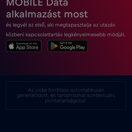
MOBILE Data
Georgia
€5
,-/GB
alkalmazást most
és legyél az első, aki megtapasztalja az utazás
Ghána
€3
,-/GB
közbeni kapcsolattartás legkényelmesebb módját.
Gibraltár
€3
,-/GB
Görögország
€2
,-/GB
Guatemala
€4
,-/GB
Az oldal fordítása automatikusan
generálódott, és tartalmazhat kontextuális
Hollandia
€2
pontatlanságokat.
,-/GB
Honduras
€4
,-/GB