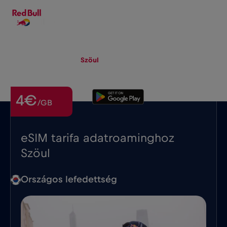
HU
▾
eSIM
Roaming
Szöul
4€
/GB
eSIM tarifa adatroaminghoz
Szöul
Országos lefedettség