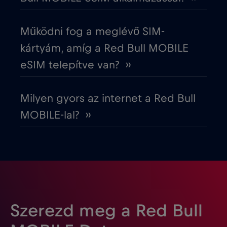
Észtország
€2
,-/GB
Működni fog a meglévő SIM-
Európai Unió
€4
,-/GB
kártyám, amíg a Red Bull MOBILE
eSIM telepítve van? ››
Fehéroroszország
€2
,-/GB
Milyen gyors az internet a Red Bull
Finnország
€2
,-/GB
MOBILE-lal? ››
Franciaország
€2
,-/GB
Fülöp-szigetek
€12
,-/GB
Gabon
€5
,-/GB
Szerezd meg a Red Bull