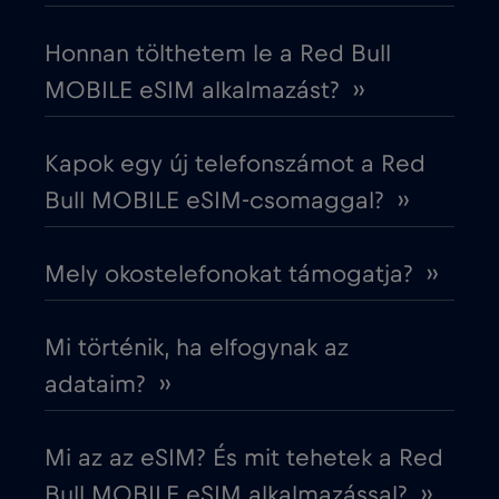
Dél-Korea
€4
,-/GB
Honnan tölthetem le a Red Bull
MOBILE eSIM alkalmazást? ››
Dubai
€5
,-/GB
Kapok egy új telefonszámot a Red
Ecuador
€4
,-/GB
Bull MOBILE eSIM-csomaggal? ››
Egyesült Arab Emírségek (UAE)
€5
,-/GB
Mely okostelefonokat támogatja? ››
Egyesült Királyság
€3
,-/GB
Mi történik, ha elfogynak az
Egyiptom
€12
adataim? ››
,-/GB
Észak-Macedónia
€2
,-/GB
Mi az az eSIM? És mit tehetek a Red
Bull MOBILE eSIM alkalmazással? ››