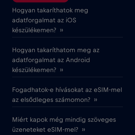
Ciprus
€2
,-/GB
Hogyan takaríthatok meg
adatforgalmat az iOS
Costa Rica
€4
,-/GB
készülékemen? ››
Cruise & land Telenor Maritime
€18
,-/GB
Hogyan takaríthatom meg az
adatforgalmat az Android
Cruise only Telenor Maritime
€15
,-/GB
készülékemen? ››
Cseh Köztársaság
€2
,-/GB
Fogadhatok-e hívásokat az eSIM-mel
az elsődleges számomon? ››
Dánia
€2
,-/GB
Miért kapok még mindig szöveges
Dél-Afrika
€2
,-/GB
üzeneteket eSIM-mel? ››