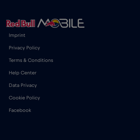
Hong Kong
€7
,-/GB
Horvátország
€2
,-/GB
Imprint
India
€15
,-/GB
Privacy Policy
Terms & Conditions
Indonézia
€4
,-/GB
Help Center
Data Privacy
Irak
€6
,-/GB
Cookie Policy
Írország
€2
,-/GB
Facebook
Izland
€2
,-/GB