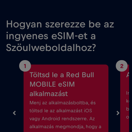
Hogyan szerezze be az
ingyenes eSIM-et a
Szöulweboldalhoz?
1
2
Töltsd le a Red Bull
A
MOBILE eSIM
alkalmazást
In
kö
Menj az alkalmazásboltba, és
be
töltsd le az alkalmazást iOS
ok
vagy Android rendszerre. Az
alkalmazás megmondja, hogy a