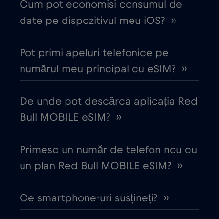
Cum pot economisi consumul de
Chile
€7
,-/GB
date pe dispozitivul meu iOS? ››
China
€6
,-/GB
Pot primi apeluri telefonice pe
numărul meu principal cu eSIM? ››
Ciad
€4
,-/GB
De unde pot descărca aplicația Red
Cipru
€2
,-/GB
Bull MOBILE eSIM? ››
Columbia
€4
,-/GB
Primesc un număr de telefon nou cu
Coreea de Sud
un plan Red Bull MOBILE eSIM? ››
€4
,-/GB
Costa Rica
€4
Ce smartphone-uri susțineți? ››
,-/GB