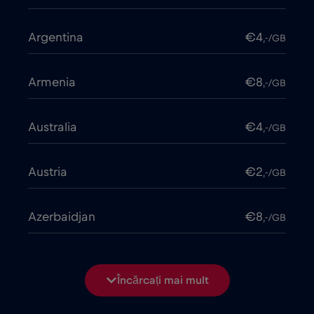
Argentina
€4
,-/GB
Armenia
€8
,-/GB
Australia
€4
,-/GB
Austria
€2
,-/GB
Azerbaidjan
€8
,-/GB
Bangladesh
€4
,-/GB
Încărcați mai mult
Belarus
€2
,-/GB