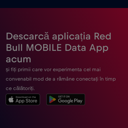
Elveția
€5
,-/GB
Emiratele Arabe Unite (EAU)
€5
,-/GB
Descarcă aplicația Red
Estonia
€2
,-/GB
Bull MOBILE Data App
acum
Filipine
€12
,-/GB
și fiți primii care vor experimenta cel mai
Finlanda
€2
,-/GB
convenabil mod de a rămâne conectați în timp
ce călătoriți.
Franța
€2
,-/GB
Gabon
€5
,-/GB