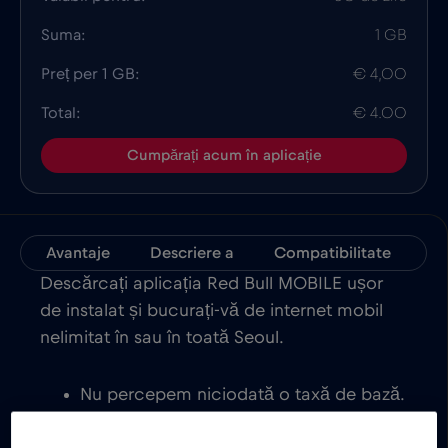
Suma:
1 GB
Preț per 1 GB:
€ 4,00
Total:
€ 4.00
Cumpărați acum în aplicație
Avantaje
Descriere a
Compatibilitate
Da
Descărcați aplicația Red Bull MOBILE ușor
de instalat și bucurați-vă de internet mobil
nelimitat în sau în toată Seoul.
Nu percepem niciodată o taxă de bază.
Odată ce vă activați cartela eSIM,