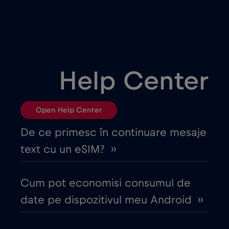
Belgia
€2
,-/GB
Bosnia și Herțegovina
€2
,-/GB
Help Center
Brazilia
€4
,-/GB
Open Help Center
Bulgaria
€2
,-/GB
De ce primesc în continuare mesaje
text cu un eSIM? ››
Canada
€4
,-/GB
Cum pot economisi consumul de
Canada - America de Nord Fotbal 2026
date pe dispozitivul meu Android ››
€1
,-/GB