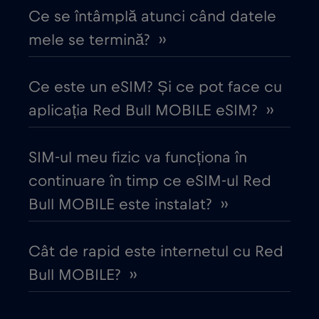
Croația
€2
,-/GB
Ce se întâmplă atunci când datele
mele se termină? ››
Cruise & land Telenor Maritime
€18
,-/GB
Ce este un eSIM? Și ce pot face cu
Cruise only Telenor Maritime
€15
,-/GB
aplicația Red Bull MOBILE eSIM? ››
Danemarca
€2
,-/GB
SIM-ul meu fizic va funcționa în
continuare în timp ce eSIM-ul Red
Dubai
€5
,-/GB
Bull MOBILE este instalat? ››
Ecuador
€4
,-/GB
Cât de rapid este internetul cu Red
Bull MOBILE? ››
Egipt
€12
,-/GB