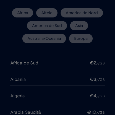
Africa
Altele
America de Nord
America de Sud
Asia
Australia/Oceania
Europa
Africa de Sud
€2
,-/GB
Albania
€3
,-/GB
Algeria
€4
,-/GB
Arabia Saudită
€10
,-/GB