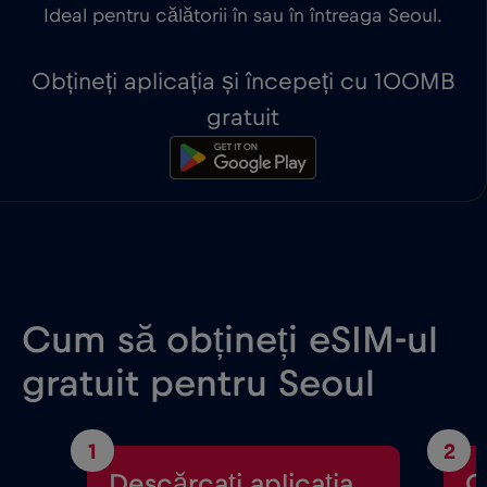
Ideal pentru călătorii în sau în întreaga Seoul.
Obțineți aplicația și începeți cu 100MB
gratuit
Cum să obțineți eSIM-ul
gratuit pentru Seoul
1
2
Descărcați aplicația
C