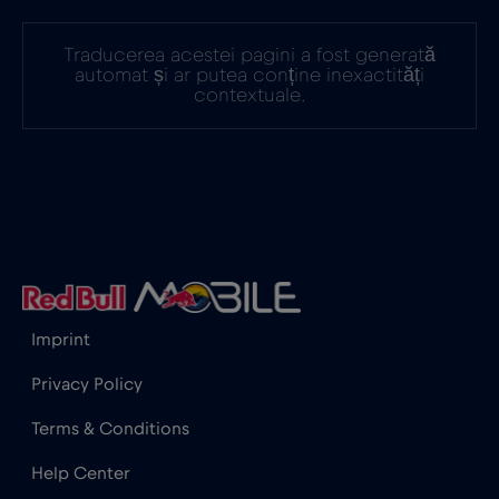
Georgia
€5
,-/GB
Traducerea acestei pagini a fost generată
automat și ar putea conține inexactități
Germania
€2
,-/GB
contextuale.
Ghana
€3
,-/GB
Gibraltar
€3
,-/GB
Grecia
€2
,-/GB
Imprint
Guatemala
€4
,-/GB
Privacy Policy
Terms & Conditions
Honduras
€4
,-/GB
Help Center