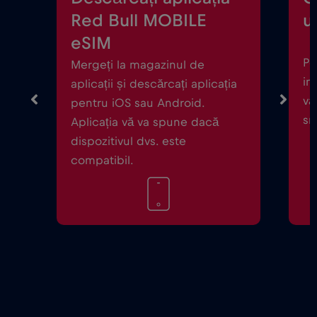
Red Bull MOBILE
ul
eSIM
Po
Mergeți la magazinul de
in
aplicații și descărcați aplicația
vă
pentru iOS sau Android.
sm
Aplicația vă va spune dacă
dispozitivul dvs. este
compatibil.