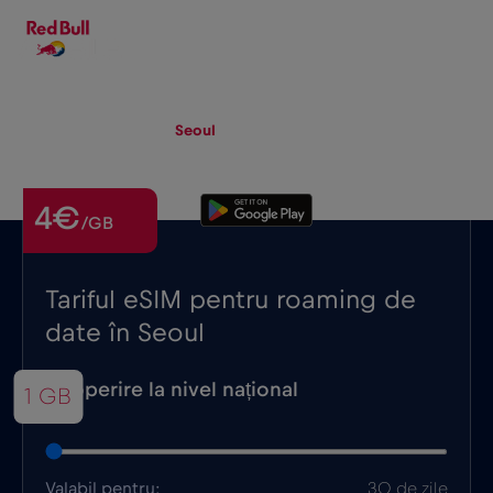
RO
▾
eSIM
Roaming
Seoul
4€
/GB
Tariful eSIM pentru roaming de
date în Seoul
Acoperire la nivel național
1 GB
Valabil pentru:
30 de zile