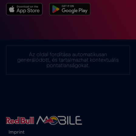
Gibraltár
€3
,-/GB
Görögország
€2
,-/GB
Guatemala
€4
,-/GB
Az oldal fordítása automatikusan
generálódott, és tartalmazhat kontextuális
Hollandia
€2
pontatlanságokat.
,-/GB
Honduras
€4
,-/GB
Hong Kong
€7
,-/GB
Horvátország
€2
,-/GB
Imprint