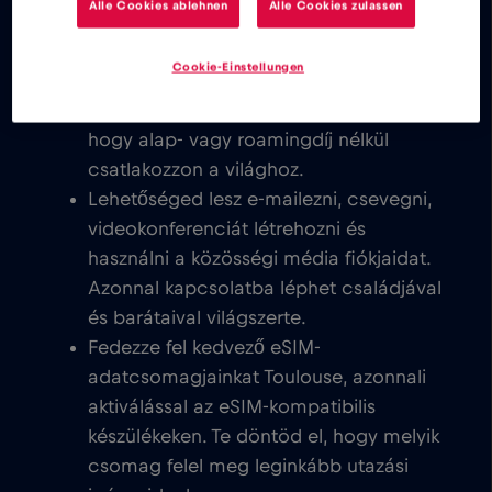
Alle Cookies ablehnen
Alle Cookies zulassen
területén.
Cookie-Einstellungen
Soha nem számítunk fel alapdíjat. Amint
aktiválja eSIM-kártyáját, készen áll arra,
hogy alap- vagy roamingdíj nélkül
csatlakozzon a világhoz.
Lehetőséged lesz e-mailezni, csevegni,
videokonferenciát létrehozni és
használni a közösségi média fiókjaidat.
Azonnal kapcsolatba léphet családjával
és barátaival világszerte.
Fedezze fel kedvező eSIM-
adatcsomagjainkat Toulouse, azonnali
aktiválással az eSIM-kompatibilis
készülékeken. Te döntöd el, hogy melyik
csomag felel meg leginkább utazási