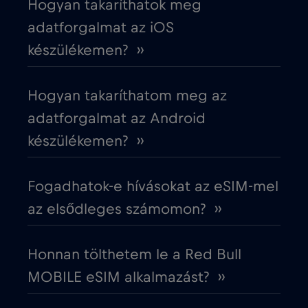
Hogyan takaríthatok meg
Cruise & land Telenor Maritime
€18
,-/GB
adatforgalmat az iOS
készülékemen? ››
Cruise only Telenor Maritime
€15
,-/GB
Hogyan takaríthatom meg az
Cseh Köztársaság
€2
,-/GB
adatforgalmat az Android
készülékemen? ››
Dánia
€2
,-/GB
Fogadhatok-e hívásokat az eSIM-mel
Dél-Afrika
€2
,-/GB
az elsődleges számomon? ››
Dél-Korea
€4
,-/GB
Honnan tölthetem le a Red Bull
MOBILE eSIM alkalmazást? ››
Dubai
€5
,-/GB