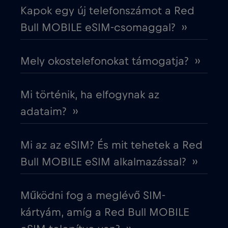
Kapok egy új telefonszámot a Red
Ecuador
€4
,-/GB
Bull MOBILE eSIM-csomaggal? ››
Egyesült Arab Emírségek (UAE)
€5
,-/GB
Mely okostelefonokat támogatja? ››
Egyesült Királyság
€3
,-/GB
Mi történik, ha elfogynak az
Egyiptom
€12
adataim? ››
,-/GB
Észak-Macedónia
€2
,-/GB
Mi az az eSIM? És mit tehetek a Red
Bull MOBILE eSIM alkalmazással? ››
Észtország
€2
,-/GB
Működni fog a meglévő SIM-
Európai Unió
€4
,-/GB
kártyám, amíg a Red Bull MOBILE