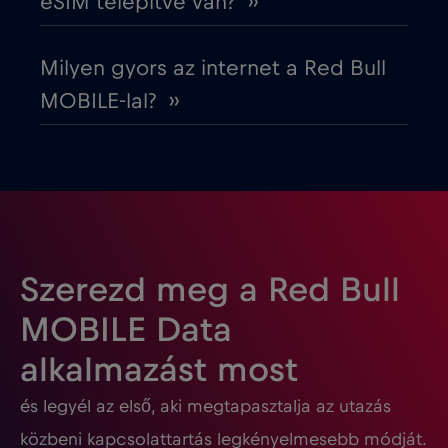
eSIM telepítve van? ››
Fehéroroszország
€2
,-/GB
Milyen gyors az internet a Red Bull
Finnország
€2
,-/GB
MOBILE-lal? ››
Franciaország
€2
,-/GB
Fülöp-szigetek
€12
,-/GB
Gabon
€5
,-/GB
Szerezd meg a Red Bull
MOBILE Data
Georgia
€5
,-/GB
alkalmazást most
és legyél az első, aki megtapasztalja az utazás
Ghána
€3
,-/GB
közbeni kapcsolattartás legkényelmesebb módját.