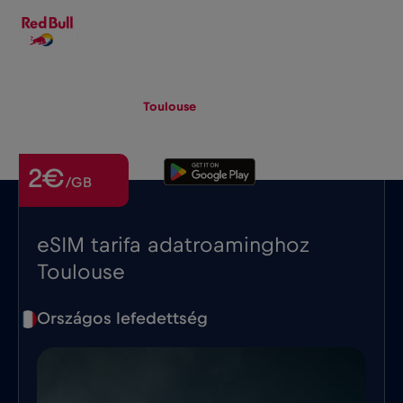
HU
▾
eSIM
Roaming
Toulouse
2€
/GB
eSIM tarifa adatroaminghoz
Toulouse
Országos lefedettség