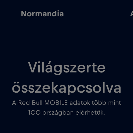
Normandia
Aix-en
Világszerte
összekapcsolva
A Red Bull MOBILE adatok több mint
100 országban elérhetők.