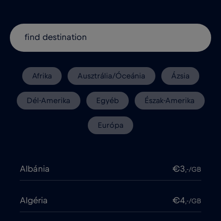
Afrika
Ausztrália/Óceánia
Ázsia
Dél-Amerika
Egyéb
Észak-Amerika
Európa
Albánia
€3
,-/GB
Algéria
€4
,-/GB