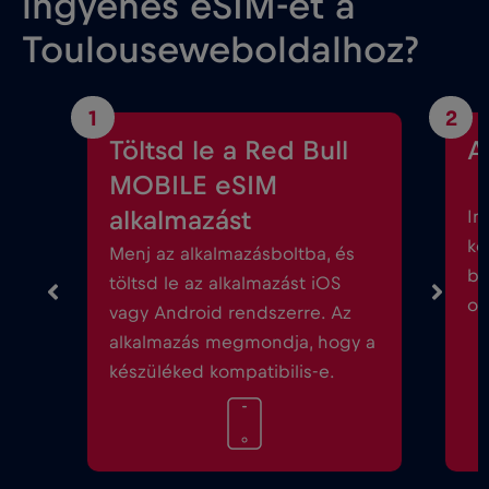
ingyenes eSIM-et a
Toulouseweboldalhoz?
1
2
Töltsd le a Red Bull
A
MOBILE eSIM
alkalmazást
In
kö
Menj az alkalmazásboltba, és
be
töltsd le az alkalmazást iOS
ok
vagy Android rendszerre. Az
alkalmazás megmondja, hogy a
készüléked kompatibilis-e.