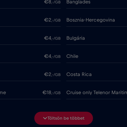
€8
Banglades
,-/GB
€2
Bosznia-Hercegovina
,-/GB
€4
Bulgária
,-/GB
€4
Chile
,-/GB
€2
Costa Rica
,-/GB
ime
€18
Cruise only Telenor Mariti
,-/GB
€2
Dánia
,-/GB
Töltsön be többet