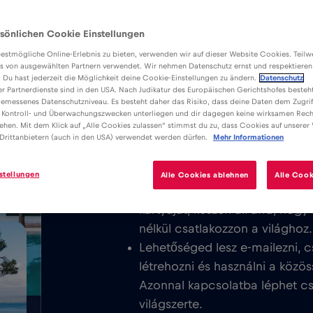
sönlichen Cookie Einstellungen
estmögliche Online-Erlebnis zu bieten, verwenden wir auf dieser Website Cookies. Teil
s von ausgewählten Partnern verwendet. Wir nehmen Datenschutz ernst und respektieren
: Du hast jederzeit die Möglichkeit deine Cookie-Einstellungen zu ändern.
Datenschutz
er Partnerdienste sind in den USA. Nach Judikatur des Europäischen Gerichtshofes besteht
Előnyök
Leírás
K
emessenes Datenschutzniveau. Es besteht daher das Risiko, dass deine Daten dem Zugrif
Töltse le a könnyen telepíthető Red
 Kontroll- und Überwachungszwecken unterliegen und dir dagegen keine wirksamen Rech
/GB
ehen. Mit dem Klick auf „Alle Cookies zulassen“ stimmst du zu, dass Cookies auf unserer
élvezze a korlátlan mobilinternetet
Drittanbietern (auch in den USA) verwendet werden dürfen.
Mehr Informationen
területén.
stellungen
Alle Cookies ablehnen
Alle Cook
Soha nem számítunk fel alapdíj
kártyáját, készen áll arra, hog
nélkül csatlakozzon a világhoz.
Lehetőséged lesz e-mailezni, c
létrehozni és használni a közös
Azonnal kapcsolatba léphet csa
világszerte.