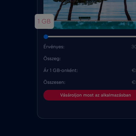
1 GB
Érvényes:
3
Összeg:
Ár 1 GB-onként:
€
Összesen:
€
Vásároljon most az alkalmazásban