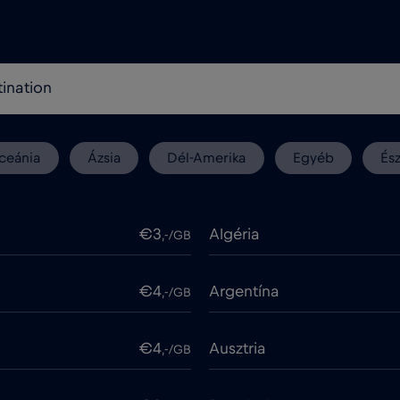
ceánia
Ázsia
Dél-Amerika
Egyéb
És
€3
Algéria
,-/GB
€4
Argentína
,-/GB
€4
Ausztria
,-/GB