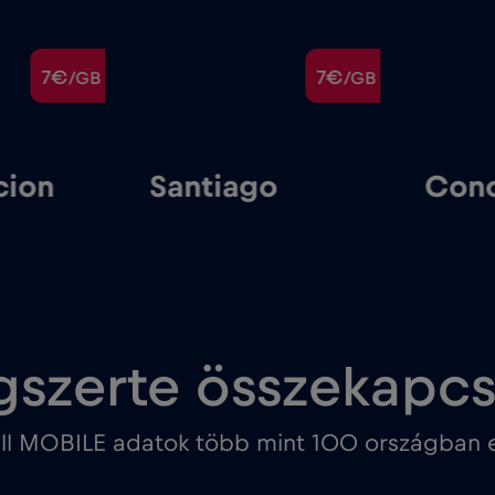
7€
7€
/GB
/GB
ion
Santiago
Conc
gszerte összekapc
ll MOBILE adatok több mint 100 országban e