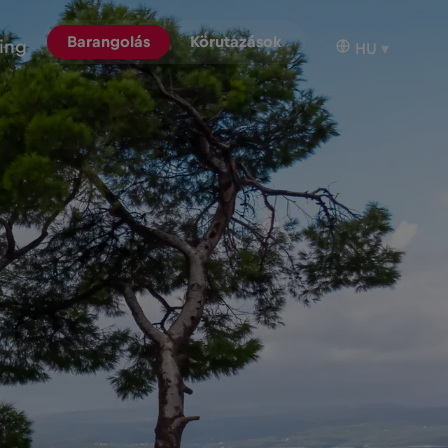
Barangolás
Körutazások
ing
HU
▾