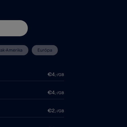
zak-Amerika
Európa
€4
,-/GB
€4
,-/GB
€2
,-/GB