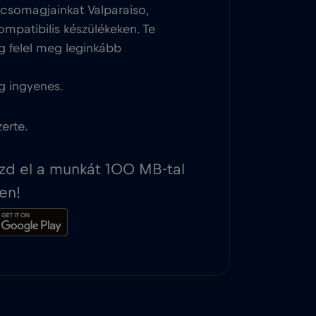
csomagjainkat Valparaiso,
ompatibilis készülékeken. Te
g felel meg leginkább
g ingyenes.
erte.
ezd el a munkát 100 MB-tal
en!