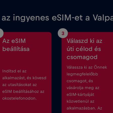
az ingyenes eSIM-et a Valp
3
Az eSIM
Válaszd ki az
beállítása
úti célod és
csomagod
Válassza ki az Önnek
Indítsd el az
legmegfelelőbb
alkalmazást, és kövesd
csomagot, és
az utasításokat az
vásárolja meg az
eSIM beállításához az
eSIM-kártyáját
okostelefonodon.
közvetlenül az
alkalmazásban. Az