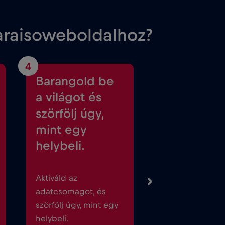
araisoweboldalhoz?
4
Barangold be
a világot és
szörfölj úgy,
mint egy
helybeli.
Aktiváld az
adatcsomagot, és
szörfölj úgy, mint egy
helybeli.