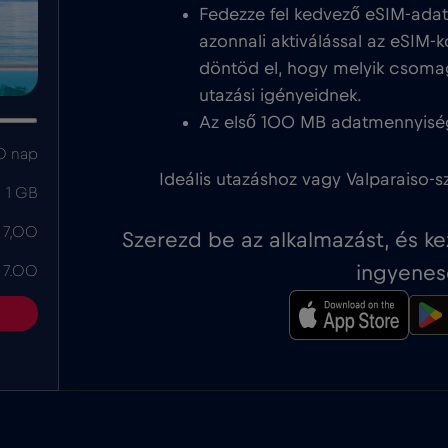
Fedezze fel kedvező eSIM-adat
azonnali aktiválással az eSIM-k
döntöd el, hogy melyik csoma
utazási igényeidnek.
Az első 100 MB adatmennyisé
0 nap
Ideális utazáshoz vagy Valparaiso-sz
1 GB
 7,00
Szerezd be az alkalmazást, és k
ingyenes
 7.00