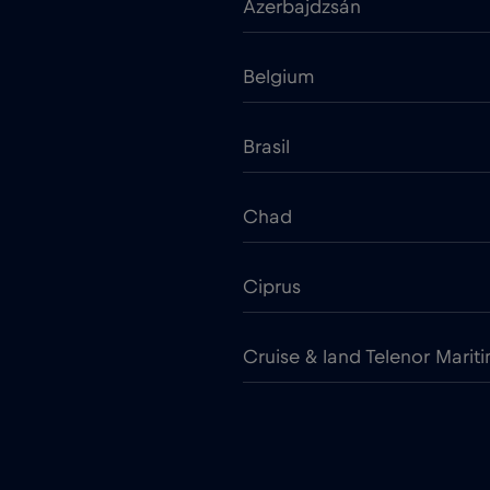
Azerbajdzsán
Belgium
Brasil
Chad
Ciprus
Cruise & land Telenor Marit
Cseh Köztársaság