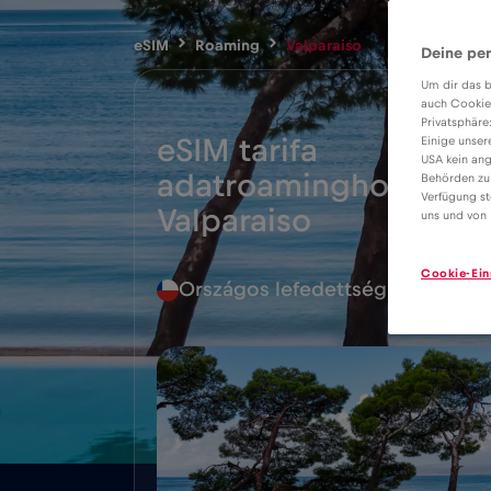
eSIM
Roaming
Valparaiso
Deine per
Um dir das b
auch Cookie
Privatsphäre
eSIM tarifa
Einige unser
USA kein ang
adatroaminghoz
Behörden zu
7€
Verfügung st
Valparaiso
uns und von 
Cookie-Ein
Országos lefedettség