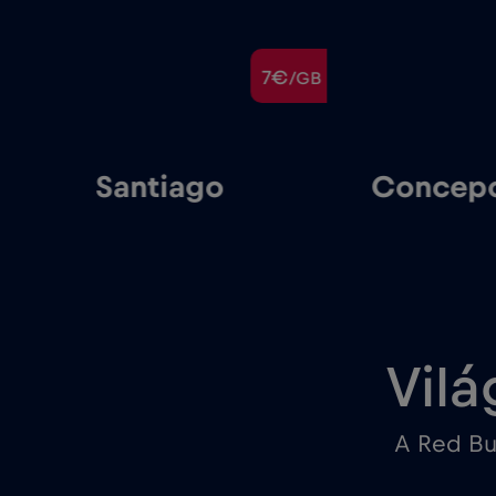
€
7€
/GB
/GB
Santiago
Concepc
Vilá
A Red Bu