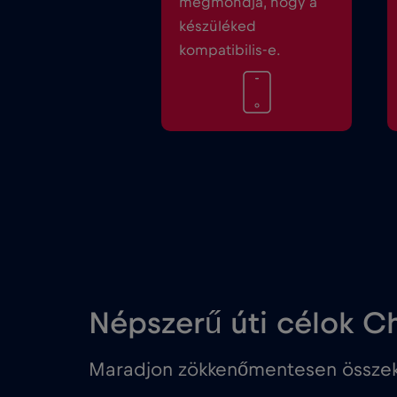
megmondja, hogy a
készüléked
kompatibilis-e.
Népszerű úti célok Ch
Maradjon zökkenőmentesen összekö