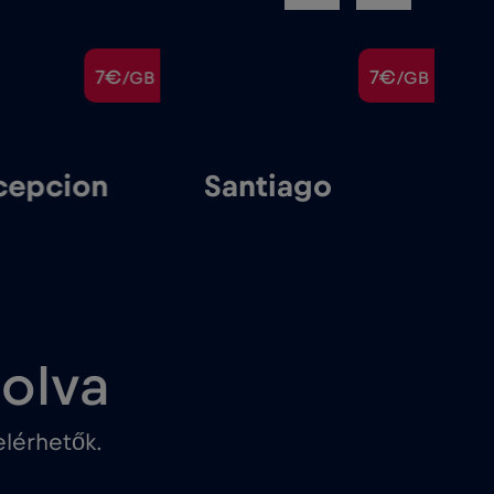
7€
7€
/GB
/GB
epcion
Santiago
solva
lérhetők.