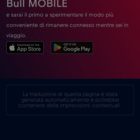
Bull MOBILE
Germania
€2
e sarai il primo a sperimentare il modo più
,-/GB
conveniente di rimanere connesso mentre sei in
Ghana
€3
,-/GB
viaggio.
Giappone
€8
,-/GB
Gibilterra
€3
,-/GB
La traduzione di questa pagina è stata
Grecia
€2
,-/GB
generata automaticamente e potrebbe
contenere delle imprecisioni contestuali.
Guatemala
€4
,-/GB
Honduras
€4
,-/GB