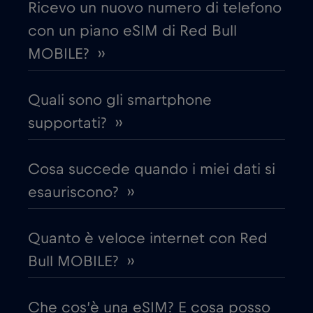
Ricevo un nuovo numero di telefono
con un piano eSIM di Red Bull
Croazia
€2
,-/GB
MOBILE? ››
Cruise & land Telenor Maritime
€18
,-/GB
Quali sono gli smartphone
Cruise only Telenor Maritime
supportati? ››
€15
,-/GB
Danimarca
€2
Cosa succede quando i miei dati si
,-/GB
esauriscono? ››
Dubai
€5
,-/GB
Quanto è veloce internet con Red
Ecuador
€4
,-/GB
Bull MOBILE? ››
Egitto
€12
,-/GB
Che cos’è una eSIM? E cosa posso