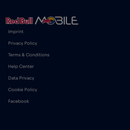
Hong Kong
€7
,-/GB
Imprint
India
€15
,-/GB
Privacy Policy
Indonesia
€4
,-/GB
Terms & Conditions
Help Center
Iraq
€6
,-/GB
Data Privacy
Irlanda
€2
,-/GB
Cookie Policy
Facebook
Islanda
€2
,-/GB
Israele
€3
,-/GB