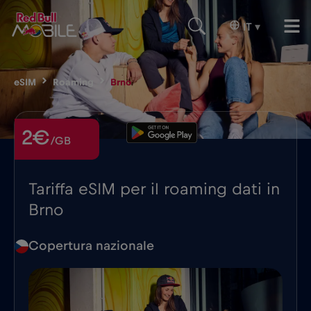
IT
▾
eSIM
Roaming
Brno
2€
/GB
Tariffa eSIM per il roaming dati in
Brno
Copertura nazionale