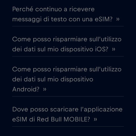
Perché continuo a ricevere
Chad
€4
,-/GB
messaggi di testo con una eSIM? ››
Cile
€7
,-/GB
Come posso risparmiare sull’utilizzo
dei dati sul mio dispositivo iOS? ››
Cina
€6
,-/GB
Come posso risparmiare sull’utilizzo
Cipro
€2
,-/GB
dei dati sul mio dispositivo
Android? ››
Colombia
€4
,-/GB
Dove posso scaricare l’applicazione
Corea del Sud
€4
,-/GB
eSIM di Red Bull MOBILE? ››
Costa Rica
€4
,-/GB