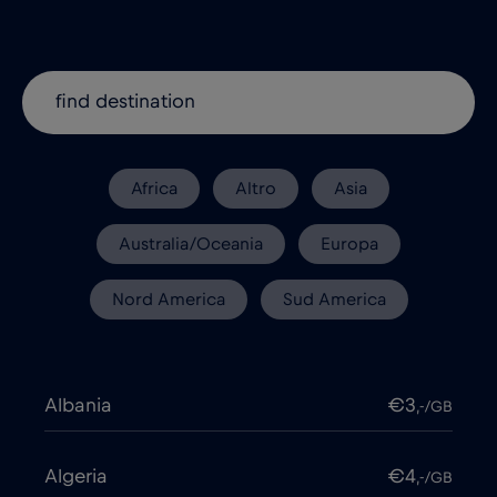
Africa
Altro
Asia
Australia/Oceania
Europa
Nord America
Sud America
Albania
€3
,-/GB
Algeria
€4
,-/GB