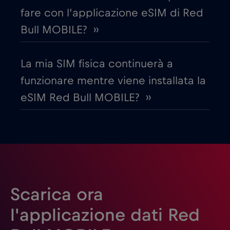
fare con l’applicazione eSIM di Red
Emirati Arabi Uniti (UAE)
€5
,-/GB
Bull MOBILE? ››
Estonia
€2
,-/GB
La mia SIM fisica continuerà a
funzionare mentre viene installata la
Filippine
€12
,-/GB
eSIM Red Bull MOBILE? ››
Finlandia
€2
,-/GB
Francia
€2
,-/GB
Gabon
€5
,-/GB
Scarica ora
l'applicazione dati Red
Georgia
€5
,-/GB