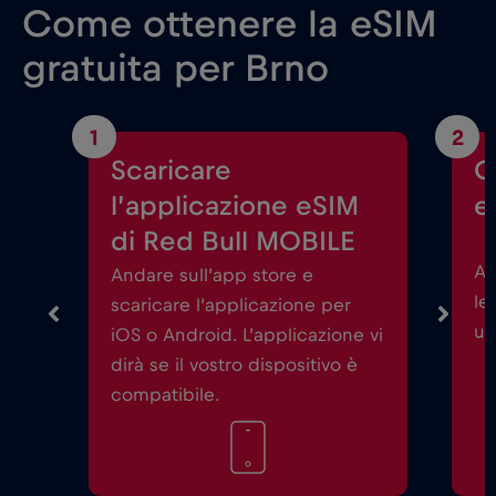
Come ottenere la eSIM
gratuita per Brno
1
2
Scaricare
C
l’applicazione eSIM
e
di Red Bull MOBILE
Av
Andare sull’app store e
le
scaricare l’applicazione per
un
iOS o Android. L’applicazione vi
dirà se il vostro dispositivo è
compatibile.