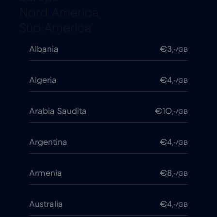
Nord America
Sud America
Albania
€3
,-/GB
Algeria
€4
,-/GB
Arabia Saudita
€10
,-/GB
Argentina
€4
,-/GB
Armenia
€8
,-/GB
Australia
€4
,-/GB