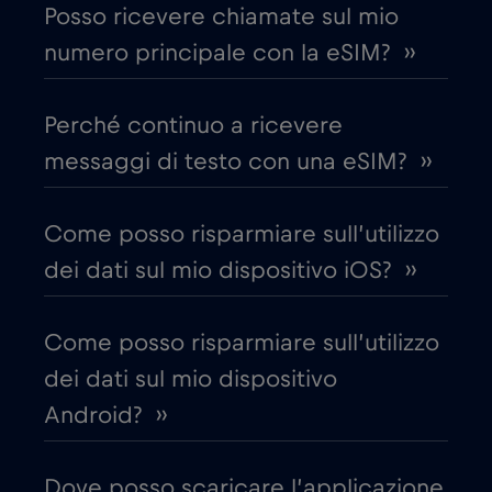
Posso ricevere chiamate sul mio
Bulgaria
€2
,-/GB
numero principale con la eSIM? ››
Canada
€4
,-/GB
Perché continuo a ricevere
messaggi di testo con una eSIM? ››
Canada - Calcio Nord America 2026
€1
,-/GB
Come posso risparmiare sull’utilizzo
dei dati sul mio dispositivo iOS? ››
Chad
€4
,-/GB
Come posso risparmiare sull’utilizzo
Cile
€7
,-/GB
dei dati sul mio dispositivo
Android? ››
Cina
€6
,-/GB
Dove posso scaricare l’applicazione