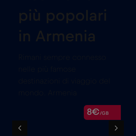
più popolari
in Armenia
Rimani sempre connesso
nelle più famose
destinazioni di viaggio del
mondo. Armenia
8€
/GB