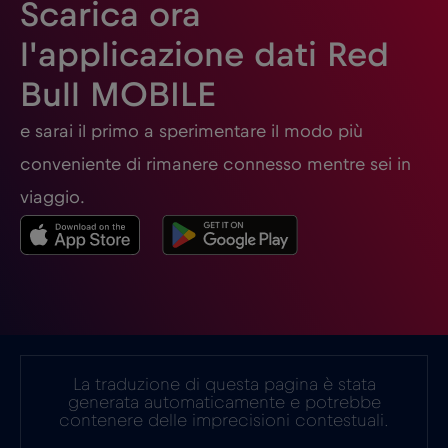
Finlandia
€2
,-/GB
Scarica ora
l'applicazione dati Red
Francia
€2
,-/GB
Bull MOBILE
Gabon
€5
,-/GB
e sarai il primo a sperimentare il modo più
conveniente di rimanere connesso mentre sei in
Georgia
€5
,-/GB
viaggio.
Germania
€2
,-/GB
Ghana
€3
,-/GB
Giappone
€8
La traduzione di questa pagina è stata
,-/GB
generata automaticamente e potrebbe
contenere delle imprecisioni contestuali.