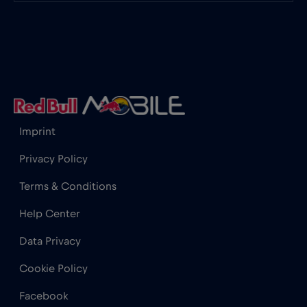
Gibilterra
€3
,-/GB
Grecia
€2
,-/GB
Guatemala
€4
,-/GB
Honduras
€4
Imprint
,-/GB
Privacy Policy
Hong Kong
€7
,-/GB
Terms & Conditions
Help Center
India
€15
,-/GB
Data Privacy
Indonesia
€4
,-/GB
Cookie Policy
Facebook