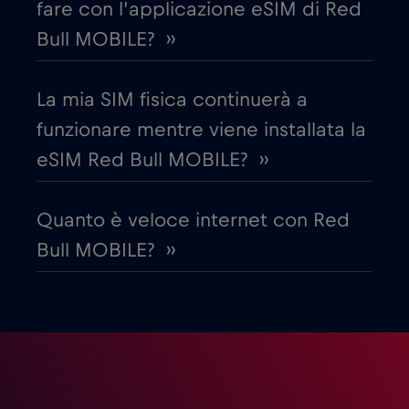
Danimarca
€2
,-/GB
fare con l’applicazione eSIM di Red
Bull MOBILE? ››
Dubai
€5
,-/GB
La mia SIM fisica continuerà a
Ecuador
€4
,-/GB
funzionare mentre viene installata la
eSIM Red Bull MOBILE? ››
Egitto
€12
,-/GB
Quanto è veloce internet con Red
Emirati Arabi Uniti (UAE)
€5
,-/GB
Bull MOBILE? ››
Estonia
€2
,-/GB
Filippine
€12
,-/GB