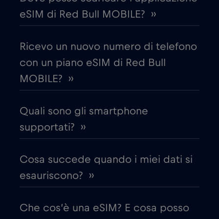
Cipro
€2
,-/GB
eSIM di Red Bull MOBILE? ››
Colombia
€4
,-/GB
Ricevo un nuovo numero di telefono
con un piano eSIM di Red Bull
Corea del Sud
€4
,-/GB
MOBILE? ››
Costa Rica
€4
,-/GB
Quali sono gli smartphone
Croazia
€2
supportati? ››
,-/GB
Cruise & land Telenor Maritime
€18
,-/GB
Cosa succede quando i miei dati si
esauriscono? ››
Cruise only Telenor Maritime
€15
,-/GB
Che cos’è una eSIM? E cosa posso