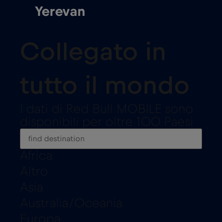
Yerevan
Collegato in
tutto il mondo
I dati di Red Bull MOBILE sono
disponibili per oltre 100 Paesi
Africa
Altro
Asia
Australia/Oceania
Europa