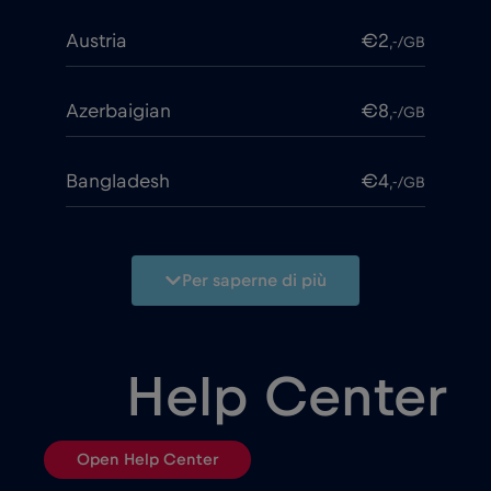
Austria
€2
,-/GB
Azerbaigian
€8
,-/GB
Bangladesh
€4
,-/GB
Belgio
€2
,-/GB
Per saperne di più
Bielorussia
€2
,-/GB
Help Center
Bosnia ed Erzegovina
€2
,-/GB
Open Help Center
Brasile
€4
,-/GB