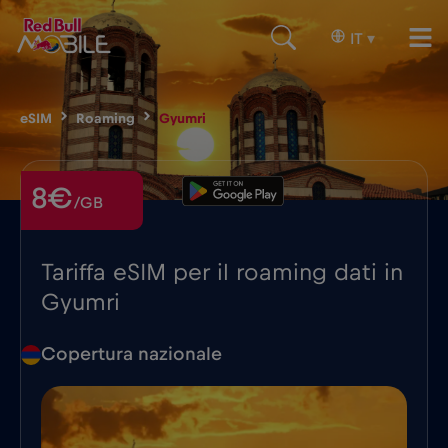
IT
▾
eSIM
Roaming
Gyumri
8€
/GB
Tariffa eSIM per il roaming dati in
Gyumri
Copertura nazionale