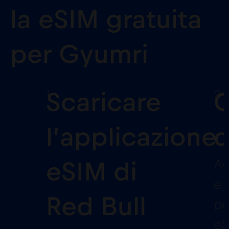
la eSIM gratuita
per Gyumri
1
2
Scaricare
C
l’applicazione
d
Av
eSIM di
e 
Red Bull
pe
eS