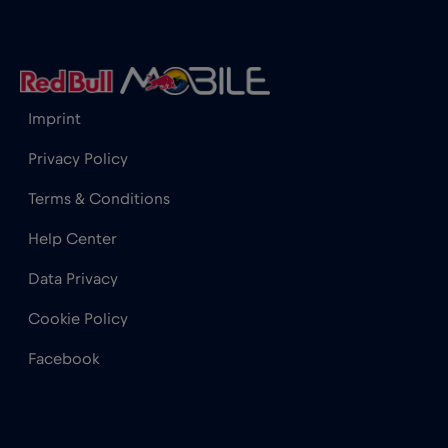
Honduras
€4
,-/GB
Hong Kong
€7
,-/GB
Imprint
India
€15
,-/GB
Privacy Policy
Terms & Conditions
Indonesia
€4
,-/GB
Help Center
Iraq
€6
,-/GB
Data Privacy
Cookie Policy
Irlanda
€2
,-/GB
Facebook
Islanda
€2
,-/GB