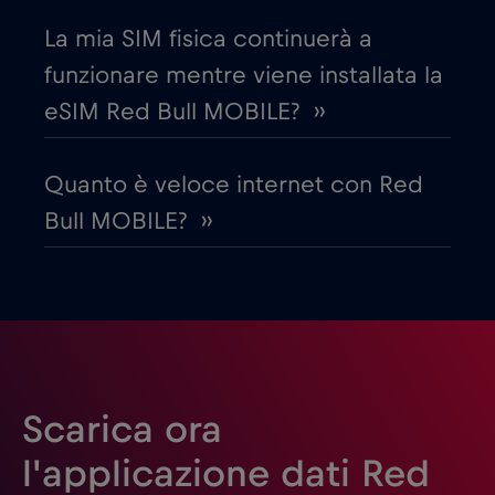
Egitto
€12
,-/GB
La mia SIM fisica continuerà a
funzionare mentre viene installata la
Emirati Arabi Uniti (UAE)
€5
,-/GB
eSIM Red Bull MOBILE? ››
Estonia
€2
,-/GB
Quanto è veloce internet con Red
Bull MOBILE? ››
Filippine
€12
,-/GB
Finlandia
€2
,-/GB
Francia
€2
,-/GB
Scarica ora
Gabon
€5
,-/GB
l'applicazione dati Red