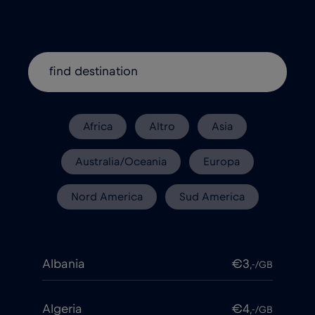
Africa
Altro
Asia
Australia/Oceania
Europa
Nord America
Sud America
Albania
€3
,-/GB
Algeria
€4
,-/GB