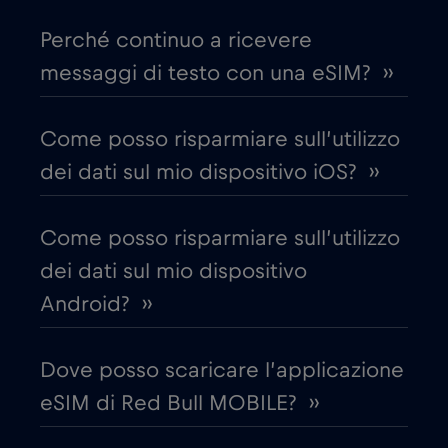
€1
,-/GB
Perché continuo a ricevere
messaggi di testo con una eSIM? ››
Chad
€4
,-/GB
Come posso risparmiare sull’utilizzo
Cile
€7
,-/GB
dei dati sul mio dispositivo iOS? ››
Cina
€6
,-/GB
Come posso risparmiare sull’utilizzo
dei dati sul mio dispositivo
Cipro
€2
,-/GB
Android? ››
Colombia
€4
,-/GB
Dove posso scaricare l’applicazione
eSIM di Red Bull MOBILE? ››
Corea del Sud
€4
,-/GB