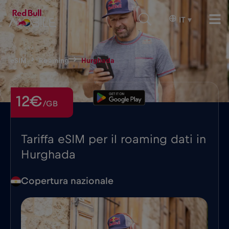
IT
▾
eSIM
Roaming
Hurghada
12€
/GB
Tariffa eSIM per il roaming dati in
Hurghada
Copertura nazionale