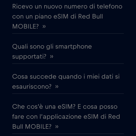
Ricevo un nuovo numero di telefono
Costa Rica
€4
,-/GB
con un piano eSIM di Red Bull
Croazia
€2
MOBILE? ››
,-/GB
Cruise & land Telenor Maritime
€18
,-/GB
Quali sono gli smartphone
supportati? ››
Cruise only Telenor Maritime
€15
,-/GB
Cosa succede quando i miei dati si
Danimarca
€2
,-/GB
esauriscono? ››
Dubai
€5
,-/GB
Che cos’è una eSIM? E cosa posso
fare con l’applicazione eSIM di Red
Ecuador
€4
,-/GB
Bull MOBILE? ››