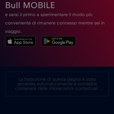
Bull MOBILE
Georgia
€5
,-/GB
e sarai il primo a sperimentare il modo più
Germania
€2
,-/GB
conveniente di rimanere connesso mentre sei in
viaggio.
Ghana
€3
,-/GB
Giappone
€8
,-/GB
Gibilterra
€3
,-/GB
La traduzione di questa pagina è stata
generata automaticamente e potrebbe
Grecia
€2
,-/GB
contenere delle imprecisioni contestuali.
Guatemala
€4
,-/GB