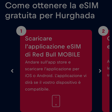
Come ottenere la eSIM
gratuita per Hurghada
1
2
Scaricare
C
l’applicazione eSIM
e
di Red Bull MOBILE
Av
Andare sull’app store e
le
scaricare l’applicazione per
un
iOS o Android. L’applicazione vi
dirà se il vostro dispositivo è
compatibile.