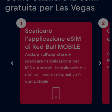
gratuita per Las Vegas
1
2
Scaricare
C
l’applicazione eSIM
e
di Red Bull MOBILE
Av
Andare sull’app store e
le
scaricare l’applicazione per
un
iOS o Android. L’applicazione vi
dirà se il vostro dispositivo è
compatibile.