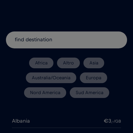
Africa
Altro
Asia
Australia/Oceania
Europa
Nord America
Sud America
Albania
€3
,-/GB