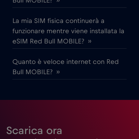
Bull MOBILE? ››
Egitto
€12
,-/GB
La mia SIM fisica continuerà a
Emirati Arabi Uniti (UAE)
€5
,-/GB
funzionare mentre viene installata la
eSIM Red Bull MOBILE? ››
Estonia
€2
,-/GB
Quanto è veloce internet con Red
Filippine
€12
,-/GB
Bull MOBILE? ››
Finlandia
€2
,-/GB
Francia
€2
,-/GB
Gabon
€5
,-/GB
Scarica ora