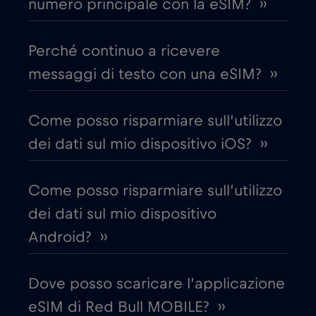
numero principale con la eSIM? ››
Canada - Calcio Nord America 2026
€1
,-/GB
Perché continuo a ricevere
Chad
€4
,-/GB
messaggi di testo con una eSIM? ››
Cile
€7
,-/GB
Come posso risparmiare sull’utilizzo
dei dati sul mio dispositivo iOS? ››
Cina
€6
,-/GB
Come posso risparmiare sull’utilizzo
Cipro
€2
,-/GB
dei dati sul mio dispositivo
Android? ››
Colombia
€4
,-/GB
Dove posso scaricare l’applicazione
Corea del Sud
€4
,-/GB
eSIM di Red Bull MOBILE? ››