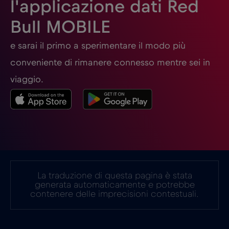
l'applicazione dati Red
Georgia
€5
,-/GB
Bull MOBILE
Germania
€2
e sarai il primo a sperimentare il modo più
,-/GB
conveniente di rimanere connesso mentre sei in
Ghana
€3
,-/GB
viaggio.
Giappone
€8
,-/GB
Gibilterra
€3
,-/GB
La traduzione di questa pagina è stata
Grecia
€2
,-/GB
generata automaticamente e potrebbe
contenere delle imprecisioni contestuali.
Guatemala
€4
,-/GB