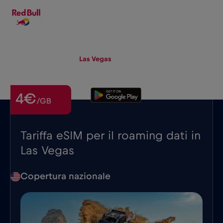
IT
▾
eSIM
Roaming
Las Vegas
4€
/GB
Tariffa eSIM per il roaming dati in
Las Vegas
Copertura nazionale