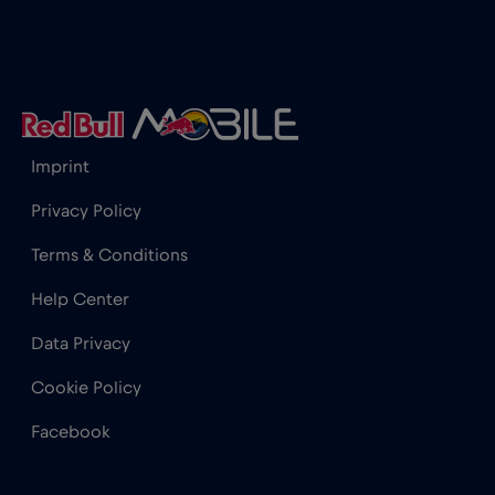
Honduras
€4
,-/GB
Hong Kong
€7
,-/GB
Imprint
India
€15
,-/GB
Privacy Policy
Indonesia
€4
,-/GB
Terms & Conditions
Help Center
Iraq
€6
,-/GB
Data Privacy
Irlanda
€2
,-/GB
Cookie Policy
Facebook
Islanda
€2
,-/GB