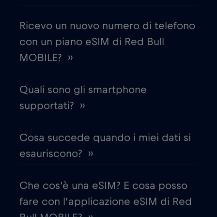
Costa Rica
€4
,-/GB
Ricevo un nuovo numero di telefono
con un piano eSIM di Red Bull
Croazia
€2
,-/GB
MOBILE? ››
Cruise & land Telenor Maritime
€18
,-/GB
Quali sono gli smartphone
Cruise only Telenor Maritime
supportati? ››
€15
,-/GB
Danimarca
€2
Cosa succede quando i miei dati si
,-/GB
esauriscono? ››
Dubai
€5
,-/GB
Che cos’è una eSIM? E cosa posso
Ecuador
€4
,-/GB
fare con l’applicazione eSIM di Red