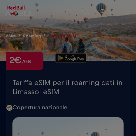
IT
▾
eSIM
Roaming
Limassol eSIM
2€
/GB
Tariffa eSIM per il roaming dati in
Limassol eSIM
Copertura nazionale