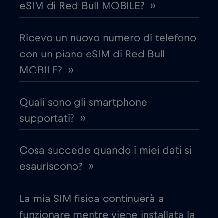
eSIM di Red Bull MOBILE? ››
Costa Rica
€4
,-/GB
Ricevo un nuovo numero di telefono
con un piano eSIM di Red Bull
Croazia
€2
,-/GB
MOBILE? ››
Cruise & land Telenor Maritime
€18
,-/GB
Quali sono gli smartphone
Cruise only Telenor Maritime
supportati? ››
€15
,-/GB
Danimarca
€2
Cosa succede quando i miei dati si
,-/GB
esauriscono? ››
Dubai
€5
,-/GB
La mia SIM fisica continuerà a
Ecuador
€4
,-/GB
funzionare mentre viene installata la