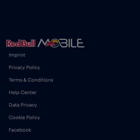
Honduras
€4
,-/GB
Hong Kong
€7
,-/GB
Imprint
India
€15
,-/GB
Privacy Policy
Indonesia
€4
,-/GB
Terms & Conditions
Help Center
Iraq
€6
,-/GB
Data Privacy
Irlanda
€2
,-/GB
Cookie Policy
Facebook
Islanda
€2
,-/GB