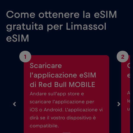
Come ottenere la eSIM
gratuita per Limassol
eSIM
1
2
Scaricare
C
l’applicazione eSIM
e
di Red Bull MOBILE
Av
Andare sull’app store e
le
scaricare l’applicazione per
un
iOS o Android. L’applicazione vi
dirà se il vostro dispositivo è
compatibile.