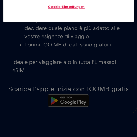
costo per l’Limassol eSIM, con
Cookie-Einstellungen
attivazione immediata su dispositivi
compatibili con eSIM. Siete voi a
decidere quale piano è più adatto alle
vostre esigenze di viaggio.
I primi 100 MB di dati sono gratuiti.
Ideale per viaggiare a o in tutta l’Limassol
eSIM.
Scarica l’app e inizia con 100MB gratis