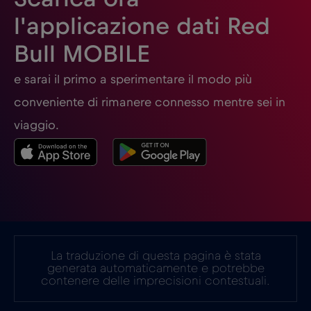
l'applicazione dati Red
Georgia
€5
,-/GB
Bull MOBILE
Germania
€2
e sarai il primo a sperimentare il modo più
,-/GB
conveniente di rimanere connesso mentre sei in
Ghana
€3
,-/GB
viaggio.
Giappone
€8
,-/GB
Gibilterra
€3
,-/GB
La traduzione di questa pagina è stata
Grecia
€2
,-/GB
generata automaticamente e potrebbe
contenere delle imprecisioni contestuali.
Guatemala
€4
,-/GB