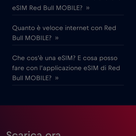
eSIM Red Bull MOBILE? ››
Egitto
€12
,-/GB
Quanto è veloce internet con Red
Emirati Arabi Uniti (UAE)
€5
,-/GB
Bull MOBILE? ››
Estonia
€2
,-/GB
Che cos’è una eSIM? E cosa posso
fare con l’applicazione eSIM di Red
Filippine
€12
,-/GB
Bull MOBILE? ››
Finlandia
€2
,-/GB
Francia
€2
,-/GB
Gabon
€5
,-/GB
Scarica ora