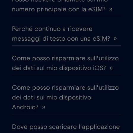
numero principale con la eSIM? ››
Canada - Calcio Nord America 2026
€1
,-/GB
Perché continuo a ricevere
Chad
€4
,-/GB
messaggi di testo con una eSIM? ››
Cile
€7
,-/GB
Come posso risparmiare sull’utilizzo
dei dati sul mio dispositivo iOS? ››
Cina
€6
,-/GB
Come posso risparmiare sull’utilizzo
Cipro
€2
,-/GB
dei dati sul mio dispositivo
Android? ››
Colombia
€4
,-/GB
Dove posso scaricare l’applicazione
Corea del Sud
€4
,-/GB