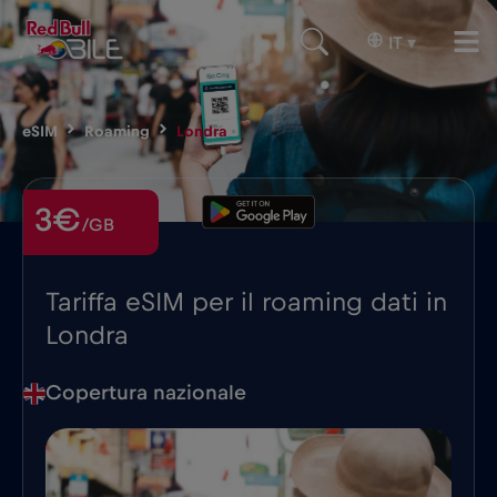
IT
▾
eSIM
Roaming
Londra
3€
/GB
Tariffa eSIM per il roaming dati in
Londra
Copertura nazionale