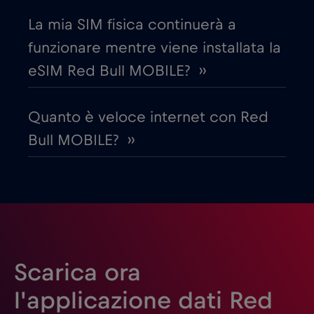
La mia SIM fisica continuerà a
Emirati Arabi Uniti (UAE)
€5
,-/GB
funzionare mentre viene installata la
eSIM Red Bull MOBILE? ››
Estonia
€2
,-/GB
Quanto è veloce internet con Red
Filippine
€12
,-/GB
Bull MOBILE? ››
Finlandia
€2
,-/GB
Francia
€2
,-/GB
Gabon
€5
,-/GB
Scarica ora
l'applicazione dati Red
Georgia
€5
,-/GB