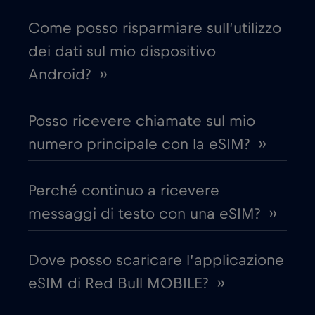
Come posso risparmiare sull’utilizzo
Chad
€4
,-/GB
dei dati sul mio dispositivo
Android? ››
Cile
€7
,-/GB
Posso ricevere chiamate sul mio
Cina
€6
,-/GB
numero principale con la eSIM? ››
Cipro
€2
,-/GB
Perché continuo a ricevere
messaggi di testo con una eSIM? ››
Colombia
€4
,-/GB
Dove posso scaricare l’applicazione
Corea del Sud
€4
,-/GB
eSIM di Red Bull MOBILE? ››
Costa Rica
€4
,-/GB