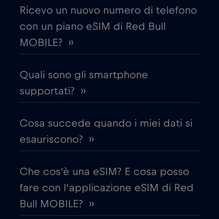
Ricevo un nuovo numero di telefono
con un piano eSIM di Red Bull
Croazia
€2
,-/GB
MOBILE? ››
Cruise & land Telenor Maritime
€18
,-/GB
Quali sono gli smartphone
Cruise only Telenor Maritime
supportati? ››
€15
,-/GB
Danimarca
€2
Cosa succede quando i miei dati si
,-/GB
esauriscono? ››
Dubai
€5
,-/GB
Che cos’è una eSIM? E cosa posso
Ecuador
€4
,-/GB
fare con l’applicazione eSIM di Red
Bull MOBILE? ››
Egitto
€12
,-/GB