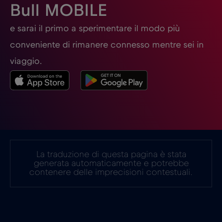
Bull MOBILE
Germania
€2
e sarai il primo a sperimentare il modo più
,-/GB
conveniente di rimanere connesso mentre sei in
Ghana
€3
,-/GB
viaggio.
Giappone
€8
,-/GB
Gibilterra
€3
,-/GB
La traduzione di questa pagina è stata
Grecia
€2
,-/GB
generata automaticamente e potrebbe
contenere delle imprecisioni contestuali.
Guatemala
€4
,-/GB
Honduras
€4
,-/GB