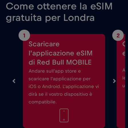
Come ottenere la eSIM
gratuita per Londra
1
2
Scaricare
C
l’applicazione eSIM
e
di Red Bull MOBILE
Av
Andare sull’app store e
le
scaricare l’applicazione per
un
iOS o Android. L’applicazione vi
dirà se il vostro dispositivo è
compatibile.