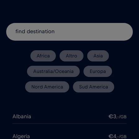
Africa
Altro
Asia
Australia/Oceania
Europa
Nord America
Sud America
Albania
€3
,-/GB
Algeria
€4
,-/GB