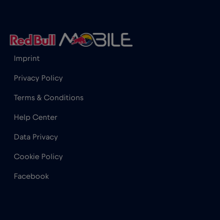
Hong Kong
€7
,-/GB
Imprint
India
€15
,-/GB
Privacy Policy
Indonesia
€4
,-/GB
Terms & Conditions
Help Center
Iraq
€6
,-/GB
Data Privacy
Irlanda
€2
,-/GB
Cookie Policy
Facebook
Islanda
€2
,-/GB
Israele
€3
,-/GB