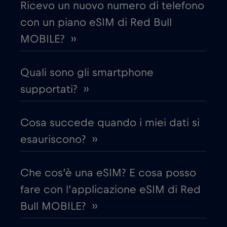
Ricevo un nuovo numero di telefono
con un piano eSIM di Red Bull
Croazia
€2
,-/GB
MOBILE? ››
Cruise & land Telenor Maritime
€18
,-/GB
Quali sono gli smartphone
Cruise only Telenor Maritime
supportati? ››
€15
,-/GB
Danimarca
€2
Cosa succede quando i miei dati si
,-/GB
esauriscono? ››
Dubai
€5
,-/GB
Che cos’è una eSIM? E cosa posso
Ecuador
€4
,-/GB
fare con l’applicazione eSIM di Red
Bull MOBILE? ››
Egitto
€12
,-/GB