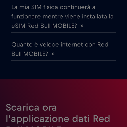
La mia SIM fisica continuerà a
Emirati Arabi Uniti (UAE)
€5
,-/GB
funzionare mentre viene installata la
eSIM Red Bull MOBILE? ››
Estonia
€2
,-/GB
Quanto è veloce internet con Red
Filippine
€12
,-/GB
Bull MOBILE? ››
Finlandia
€2
,-/GB
Francia
€2
,-/GB
Gabon
€5
,-/GB
Scarica ora
l'applicazione dati Red
Georgia
€5
,-/GB