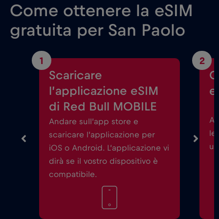
Come ottenere la eSIM
gratuita per San Paolo
1
2
Scaricare
C
l’applicazione eSIM
e
di Red Bull MOBILE
Av
Andare sull’app store e
le
scaricare l’applicazione per
un
iOS o Android. L’applicazione vi
dirà se il vostro dispositivo è
compatibile.