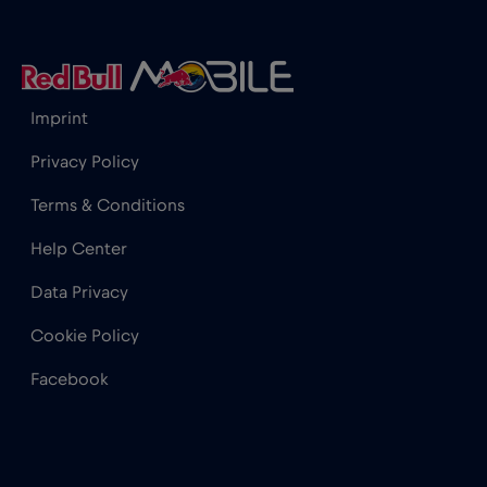
Hong Kong
€7
,-/GB
Imprint
India
€15
,-/GB
Privacy Policy
Indonesia
€4
,-/GB
Terms & Conditions
Help Center
Iraq
€6
,-/GB
Data Privacy
Irlanda
€2
,-/GB
Cookie Policy
Facebook
Islanda
€2
,-/GB
Israele
€3
,-/GB