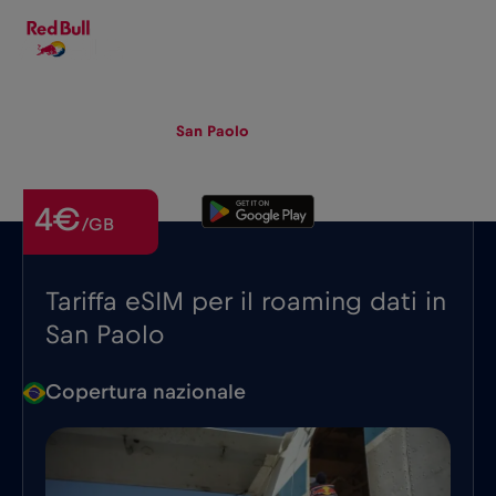
IT
▾
eSIM
Roaming
San Paolo
4€
/GB
Tariffa eSIM per il roaming dati in
San Paolo
Copertura nazionale