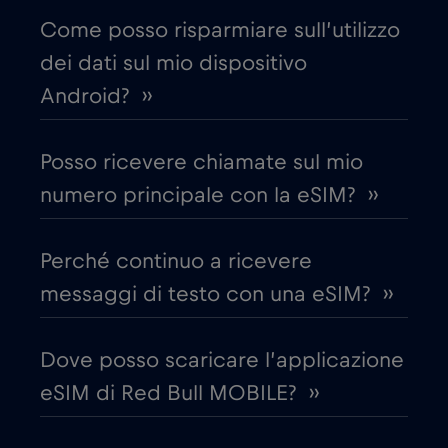
Come posso risparmiare sull’utilizzo
Chad
€4
,-/GB
dei dati sul mio dispositivo
Android? ››
Cile
€7
,-/GB
Posso ricevere chiamate sul mio
Cina
€6
,-/GB
numero principale con la eSIM? ››
Cipro
€2
,-/GB
Perché continuo a ricevere
messaggi di testo con una eSIM? ››
Colombia
€4
,-/GB
Dove posso scaricare l’applicazione
Corea del Sud
€4
,-/GB
eSIM di Red Bull MOBILE? ››
Costa Rica
€4
,-/GB