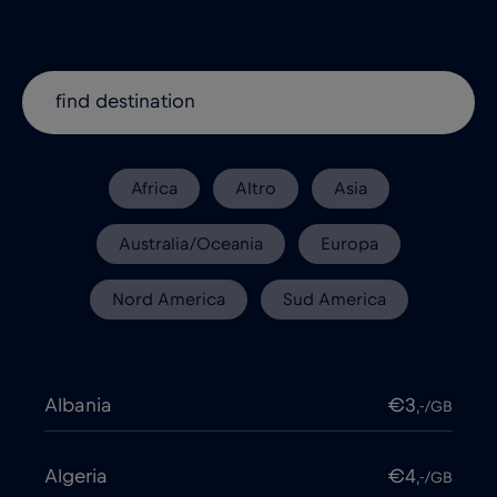
Africa
Altro
Asia
Australia/Oceania
Europa
Nord America
Sud America
Albania
€3
,-/GB
Algeria
€4
,-/GB