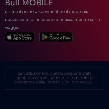
Bull MOBILE
Germania
€2
e sarai il primo a sperimentare il modo più
,-/GB
conveniente di rimanere connesso mentre sei in
Ghana
€3
,-/GB
viaggio.
Giappone
€8
,-/GB
Gibilterra
€3
,-/GB
La traduzione di questa pagina è stata
Grecia
€2
,-/GB
generata automaticamente e potrebbe
contenere delle imprecisioni contestuali.
Guatemala
€4
,-/GB
Honduras
€4
,-/GB