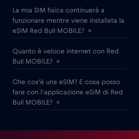
La mia SIM fisica continuerà a
Ecuador
€4
,-/GB
funzionare mentre viene installata la
eSIM Red Bull MOBILE? ››
Egitto
€12
,-/GB
Quanto è veloce internet con Red
Emirati Arabi Uniti (UAE)
€5
,-/GB
Bull MOBILE? ››
Estonia
€2
,-/GB
Che cos’è una eSIM? E cosa posso
fare con l’applicazione eSIM di Red
Filippine
€12
,-/GB
Bull MOBILE? ››
Finlandia
€2
,-/GB
Francia
€2
,-/GB