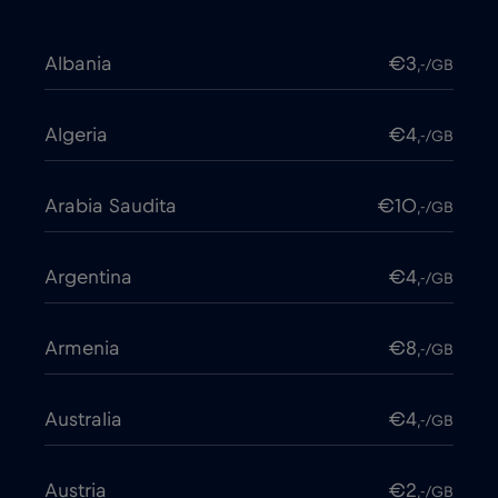
Albania
€3
,-/GB
Algeria
€4
,-/GB
Arabia Saudita
€10
,-/GB
Argentina
€4
,-/GB
Armenia
€8
,-/GB
Australia
€4
,-/GB
Austria
€2
,-/GB