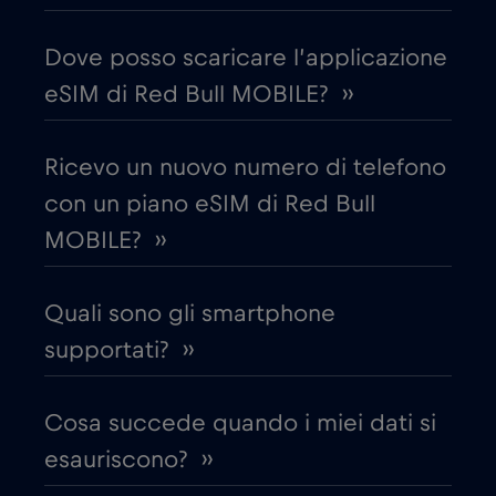
Dove posso scaricare l’applicazione
Corea del Sud
€4
,-/GB
eSIM di Red Bull MOBILE? ››
Costa Rica
€4
,-/GB
Ricevo un nuovo numero di telefono
con un piano eSIM di Red Bull
Croazia
€2
,-/GB
MOBILE? ››
Cruise & land Telenor Maritime
€18
,-/GB
Quali sono gli smartphone
Cruise only Telenor Maritime
supportati? ››
€15
,-/GB
Danimarca
€2
Cosa succede quando i miei dati si
,-/GB
esauriscono? ››
Dubai
€5
,-/GB