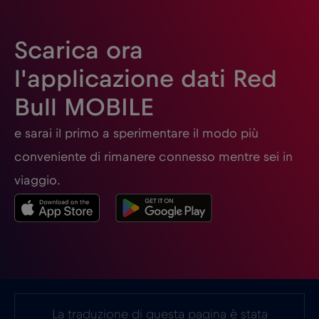
Gabon
€5
,-/GB
Scarica ora
l'applicazione dati Red
Georgia
€5
,-/GB
Bull MOBILE
Germania
€2
e sarai il primo a sperimentare il modo più
,-/GB
conveniente di rimanere connesso mentre sei in
Ghana
€3
,-/GB
viaggio.
Giappone
€8
,-/GB
Gibilterra
€3
,-/GB
La traduzione di questa pagina è stata
Grecia
€2
,-/GB