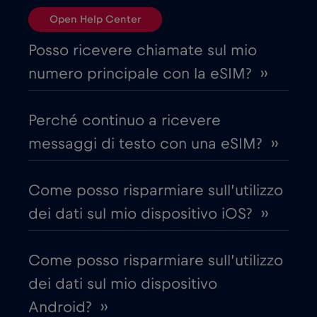
Open Help Center
Canada
€4
,-/GB
Posso ricevere chiamate sul mio
numero principale con la eSIM? ››
Canada - Calcio Nord America 2026
€1
,-/GB
Perché continuo a ricevere
Chad
€4
,-/GB
messaggi di testo con una eSIM? ››
Cile
€7
,-/GB
Come posso risparmiare sull’utilizzo
dei dati sul mio dispositivo iOS? ››
Cina
€6
,-/GB
Come posso risparmiare sull’utilizzo
Cipro
€2
,-/GB
dei dati sul mio dispositivo
Android? ››
Colombia
€4
,-/GB