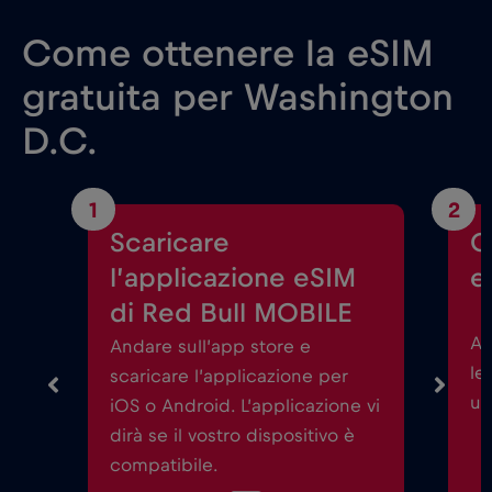
Come ottenere la eSIM
gratuita per Washington
D.C.
1
2
Scaricare
C
l’applicazione eSIM
e
di Red Bull MOBILE
Av
Andare sull’app store e
le
scaricare l’applicazione per
un
iOS o Android. L’applicazione vi
dirà se il vostro dispositivo è
compatibile.