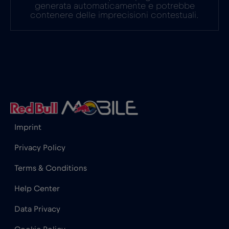
generata automaticamente e potrebbe
contenere delle imprecisioni contestuali.
Guatemala
€4
,-/GB
Honduras
€4
,-/GB
Hong Kong
€7
,-/GB
Imprint
India
€15
,-/GB
Privacy Policy
Indonesia
€4
,-/GB
Terms & Conditions
Help Center
Iraq
€6
,-/GB
Data Privacy
Irlanda
€2
,-/GB