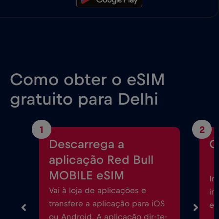
Como obter o eSIM
gratuito para Delhi
1
2
Descarrega a
C
aplicação Red Bull
MOBILE eSIM
In
Vai à loja de aplicações e
in
transfere a aplicação para iOS
eS
ou Android. A aplicação dir-te-