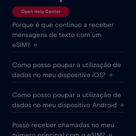
Bósnia e Herzegovina
€2
,-/GB
Open Help Center
Brasil
€4
,-/GB
Porque é que continuo a receber
mensagens de texto com um
Bulgária
€2
,-/GB
eSIM? ››
Canadá
€4
,-/GB
Como posso poupar a utilização de
dados no meu dispositivo iOS? ››
Canadá - América do Norte Futebol 2026
€1
,-/GB
Como posso poupar a utilização de
dados no meu dispositivo Android ››
Chade
€4
,-/GB
Posso receber chamadas no meu
Chile
€7
,-/GB
número principal com o eSIM? ››