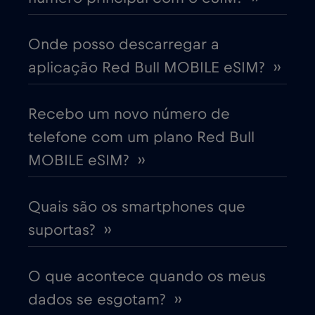
China
€6
,-/GB
Onde posso descarregar a
aplicação Red Bull MOBILE eSIM? ››
Chipre
€2
,-/GB
Colômbia
Recebo um novo número de
€4
,-/GB
telefone com um plano Red Bull
Coreia do Sul
€4
MOBILE eSIM? ››
,-/GB
Costa Rica
€4
,-/GB
Quais são os smartphones que
suportas? ››
Croácia
€2
,-/GB
O que acontece quando os meus
Cruise & land Telenor Maritime
€18
,-/GB
dados se esgotam? ››