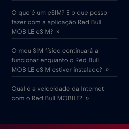
Cruise only Telenor Maritime
€15
,-/GB
O que é um eSIM? E o que posso
fazer com a aplicação Red Bull
Dinamarca
€2
,-/GB
MOBILE eSIM? ››
Dubai
€5
,-/GB
O meu SIM físico continuará a
funcionar enquanto o Red Bull
Egito
€12
,-/GB
MOBILE eSIM estiver instalado? ››
Emirados Árabes Unidos (EAU)
€5
,-/GB
Qual é a velocidade da Internet
com o Red Bull MOBILE? ››
Equador
€4
,-/GB
Eslováquia
€2
,-/GB