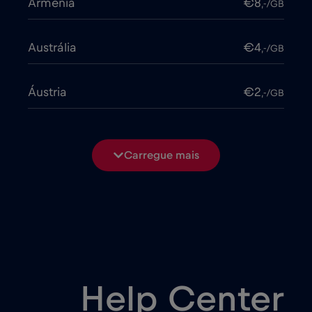
Arménia
€8
,-/GB
Austrália
€4
,-/GB
Áustria
€2
,-/GB
Azerbaijão
€8
,-/GB
Carregue mais
Bangladesh
€4
,-/GB
Bélgica
€2
,-/GB
Bielorrússia
€2
,-/GB
Help Center