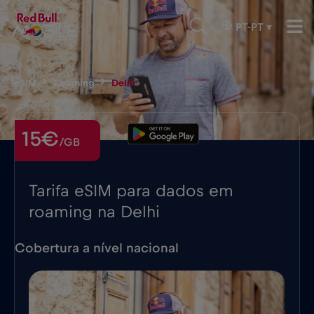
PT-PT
▾
eSIM
Roaming
Delhi
15€
/GB
Tarifa eSIM para dados em
roaming na Delhi
Cobertura a nível nacional