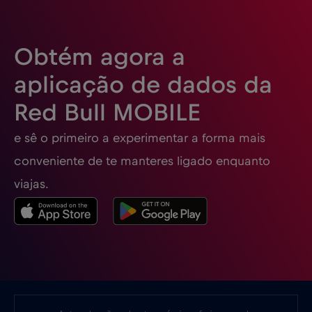
Eslovénia
€2
,-/GB
Obtém agora a
Espanha
€2
,-/GB
aplicação de dados da
Red Bull MOBILE
Estados Unidos da América
€4
,-/GB
e sê o primeiro a experimentar a forma mais
Estónia
€2
,-/GB
conveniente de te manteres ligado enquanto
viajas.
EUA - América do Norte Futebol 2026
€1
,-/GB
Filipinas
€12
,-/GB
Finlândia
€2
,-/GB