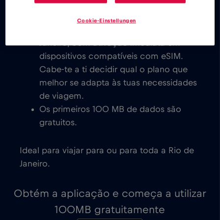
todo o mundo é instantânea.
Explora os nossos planos de dados
Cookie-Einstellungen
eSIM de baixo custo para a Rio de
Janeiro, com ativação imediata em
dispositivos compatíveis com eSIM.
Cabe-te a ti decidir qual o plano que
melhor se adapta às tuas necessidades
de viagem.
Os primeiros 100 MB de dados são
gratuitos.
Ideal para viajar para ou para toda a Rio de
Janeiro.
Obtém a aplicação e começa a utilizar
100MB gratuitamente