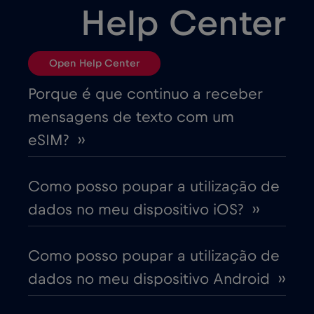
Help Center
Bósnia e Herzegovina
€2
,-/GB
Open Help Center
Brasil
€4
,-/GB
Porque é que continuo a receber
mensagens de texto com um
Bulgária
€2
,-/GB
eSIM? ››
Canadá
€4
,-/GB
Como posso poupar a utilização de
dados no meu dispositivo iOS? ››
Canadá - América do Norte Futebol 2026
€1
,-/GB
Como posso poupar a utilização de
dados no meu dispositivo Android ››
Chade
€4
,-/GB