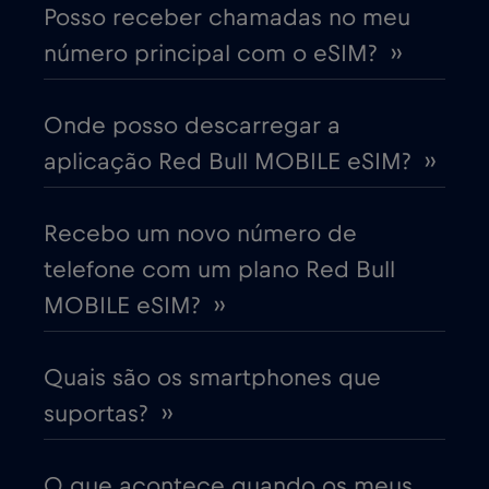
Posso receber chamadas no meu
Chile
€7
,-/GB
número principal com o eSIM? ››
China
€6
,-/GB
Onde posso descarregar a
aplicação Red Bull MOBILE eSIM? ››
Chipre
€2
,-/GB
Colômbia
Recebo um novo número de
€4
,-/GB
telefone com um plano Red Bull
Coreia do Sul
€4
MOBILE eSIM? ››
,-/GB
Costa Rica
€4
,-/GB
Quais são os smartphones que
suportas? ››
Croácia
€2
,-/GB
O que acontece quando os meus