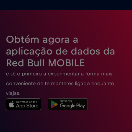
Eslováquia
€2
,-/GB
Eslovénia
€2
,-/GB
Obtém agora a
Espanha
€2
,-/GB
aplicação de dados da
Red Bull MOBILE
Estados Unidos da América
€4
,-/GB
e sê o primeiro a experimentar a forma mais
Estónia
€2
,-/GB
conveniente de te manteres ligado enquanto
viajas.
EUA - América do Norte Futebol 2026
€1
,-/GB
Filipinas
€12
,-/GB