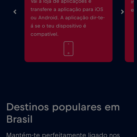
Vai à loja de aplicações e
in
transfere a aplicação para iOS
eS
ou Android. A aplicação dir-te-
á se o teu dispositivo é
compatível.
Destinos populares em
Brasil
Mantém-te perfeitamente ligado nos