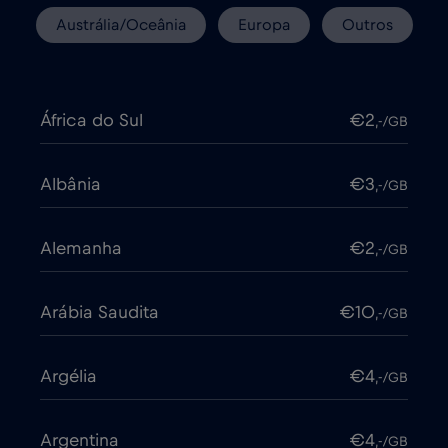
Austrália/Oceânia
Europa
Outros
África do Sul
€2
,-/GB
Albânia
€3
,-/GB
Alemanha
€2
,-/GB
Arábia Saudita
€10
,-/GB
Argélia
€4
,-/GB
Argentina
€4
,-/GB