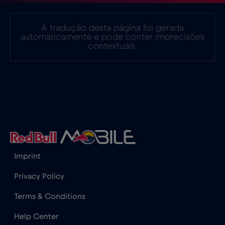
Finlândia
€2
,-/GB
A tradução desta página foi gerada
automaticamente e pode conter imprecisões
França
€2
,-/GB
contextuais.
Gabão
€5
,-/GB
Gana
€3
,-/GB
Geórgia
€5
,-/GB
Imprint
Gibraltar
€3
,-/GB
Privacy Policy
Terms & Conditions
Grécia
€2
,-/GB
Help Center