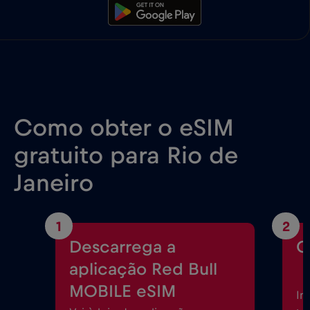
Como obter o eSIM
gratuito para Rio de
Janeiro
1
2
Descarrega a
C
aplicação Red Bull
MOBILE eSIM
In