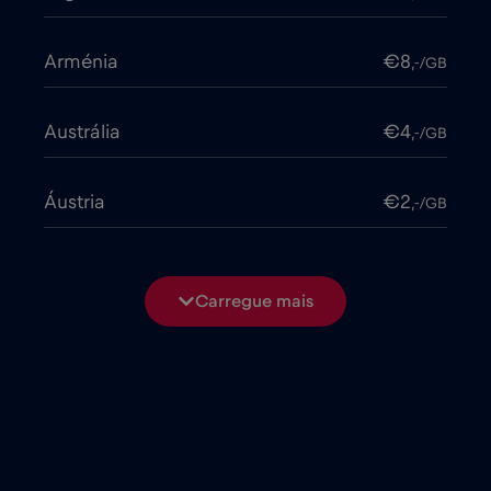
Arménia
€8
,-/GB
Austrália
€4
,-/GB
Áustria
€2
,-/GB
Azerbaijão
€8
,-/GB
Carregue mais
Bangladesh
€4
,-/GB
Bélgica
€2
,-/GB
Bielorrússia
€2
,-/GB