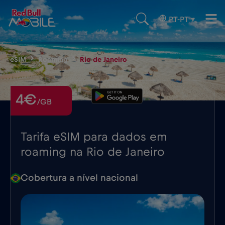
PT-PT
▾
eSIM
Roaming
Rio de Janeiro
4€
/GB
Tarifa eSIM para dados em
roaming na Rio de Janeiro
Cobertura a nível nacional