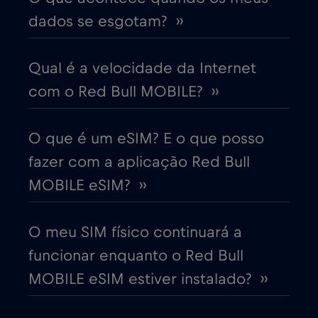
Cruise & land Telenor Maritime
€18
,-/GB
dados se esgotam? ››
Cruise only Telenor Maritime
€15
,-/GB
Qual é a velocidade da Internet
com o Red Bull MOBILE? ››
Dinamarca
€2
,-/GB
O que é um eSIM? E o que posso
Dubai
€5
,-/GB
fazer com a aplicação Red Bull
MOBILE eSIM? ››
Egito
€12
,-/GB
O meu SIM físico continuará a
Emirados Árabes Unidos (EAU)
€5
,-/GB
funcionar enquanto o Red Bull
MOBILE eSIM estiver instalado? ››
Equador
€4
,-/GB