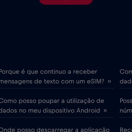
€6
Chipre
,-/GB
€4
Coreia do Sul
,-/GB
€4
Croácia
,-/GB
ime
€18
Cruise only Telenor Mariti
,-/GB
Porque é que continuo a receber
Com
mensagens de texto com um eSIM? ››
dado
€2
Dubai
,-/GB
Como posso poupar a utilização de
Pos
€12
Emirados Árabes Unidos (
,-/GB
dados no meu dispositivo Android ››
núme
€4
Eslováquia
,-/GB
Onde posso descarregar a aplicação
Rec