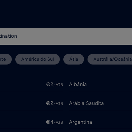
rte
América do Sul
Ásia
Austrália/Oceânia
€2
Albânia
,-/GB
€2
Arábia Saudita
,-/GB
€4
Argentina
,-/GB