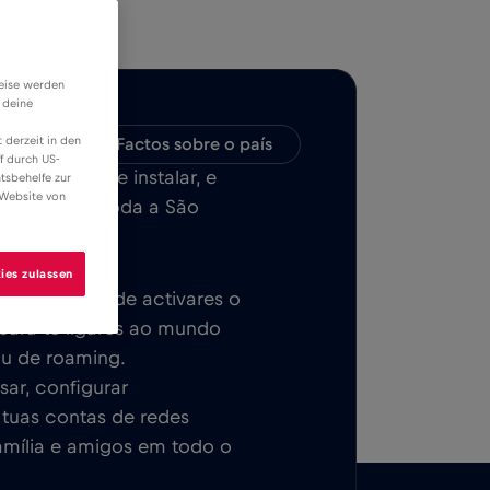
weise werden
 deine
 derzeit in den
bilidade
Factos sobre o país
f durch US-
ILE, fácil de instalar, e
tsbehelfe zur
 Website von
da em ou em toda a São
ies zulassen
ca. Depois de activares o
 para te ligares ao mundo
ou de roaming.
sar, configurar
s tuas contas de redes
família e amigos em todo o