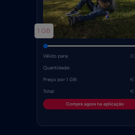
1 GB
Válido para:
30
Quantidade:
Preço por 1 GB:
€
Total:
€
Compra agora na aplicação