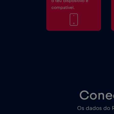
o teu dispositivo é
compatível.
Cone
Os dados do R