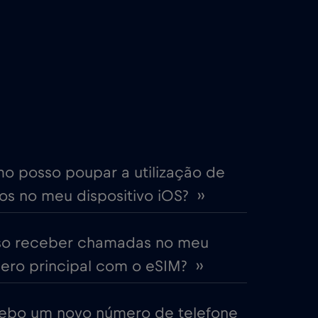
€2
,-/GB
€4
,-/GB
€2
,-/GB
me
€15
,-/GB
o posso poupar a utilização de
s no meu dispositivo iOS? ››
€5
,-/GB
so receber chamadas no meu
EAU)
€5
,-/GB
ro principal com o eSIM? ››
€2
,-/GB
ebo um novo número de telefone