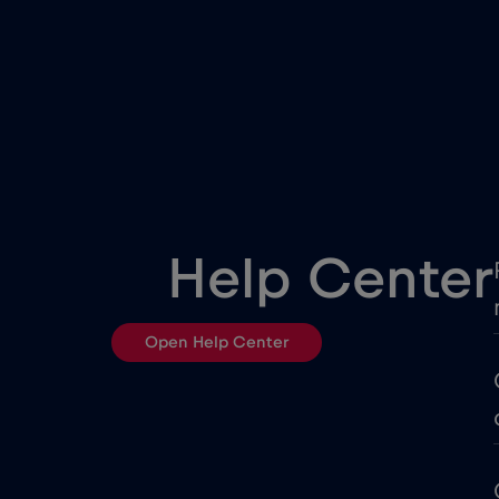
China
Colômbia
Costa Rica
Cruise & land Telenor Marit
Help Center
Dinamarca
Open Help Center
Egito
Equador