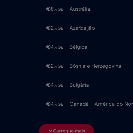
€8
Austrália
,-/GB
€2
Azerbaijão
,-/GB
€4
Bélgica
,-/GB
€2
Bósnia e Herzegovina
,-/GB
€4
Bulgária
,-/GB
€4
Canadá - América do Nor
,-/GB
€4
Chile
,-/GB
Carregue mais