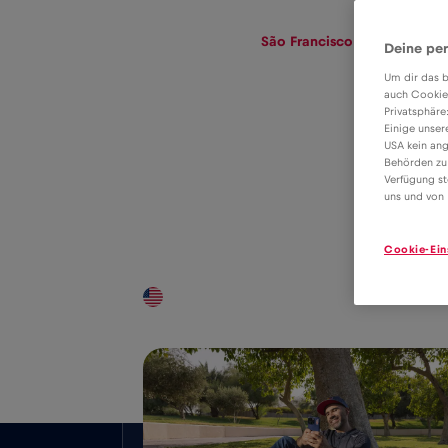
eSIM
Roaming
São Francisco
Deine per
Um dir das b
auch Cookie
Privatsphäre
Tarifa eSIM para
Einige unser
USA kein ang
dados em
Behörden zu
Verfügung st
4€
roaming na São
uns und von 
Francisco
Cookie-Ein
Cobertura a nível nacional