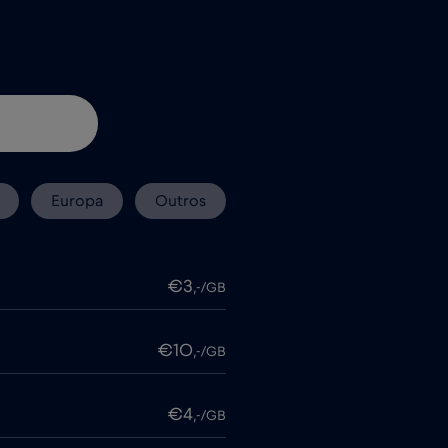
Europa
Outros
€3
,-/GB
€10
,-/GB
€4
,-/GB