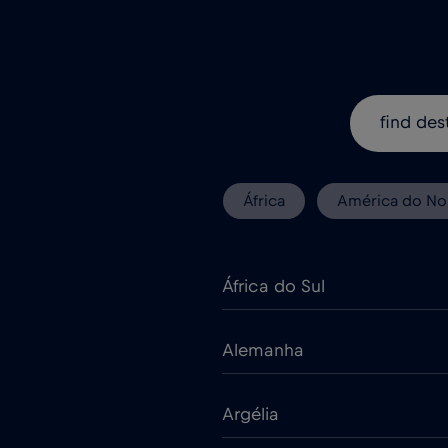
África
América do No
África do Sul
Alemanha
Argélia