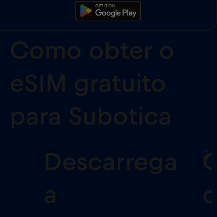
Como obter o
eSIM gratuito
para Subotica
1
2
Descarrega
C
a
o