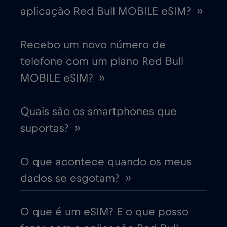
aplicação Red Bull MOBILE eSIM? ››
Chipre
€2
,-/GB
Recebo um novo número de
Colômbia
€4
,-/GB
telefone com um plano Red Bull
MOBILE eSIM? ››
Coreia do Sul
€4
,-/GB
Quais são os smartphones que
Costa Rica
€4
,-/GB
suportas? ››
Croácia
€2
,-/GB
O que acontece quando os meus
dados se esgotam? ››
Cruise & land Telenor Maritime
€18
,-/GB
O que é um eSIM? E o que posso
Cruise only Telenor Maritime
€15
,-/GB