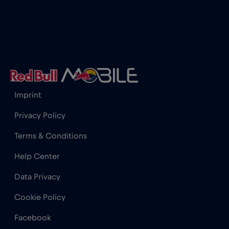
França
€2
,-/GB
Gabão
€5
,-/GB
Gana
€3
,-/GB
Imprint
Geórgia
€5
,-/GB
Privacy Policy
Terms & Conditions
Gibraltar
€3
,-/GB
Help Center
Grécia
€2
,-/GB
Data Privacy
Cookie Policy
Guatemala
€4
,-/GB
Facebook