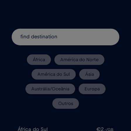
África
América do Norte
América do Sul
Ásia
Austrália/Oceânia
Europa
Outros
África do Sul
€2
,-/GB