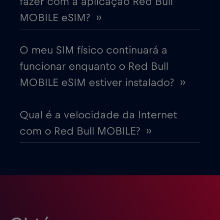
fazer com a aplicação Red Bull
MOBILE eSIM? ››
Dinamarca
€2
,-/GB
O meu SIM físico continuará a
Dubai
€5
,-/GB
funcionar enquanto o Red Bull
MOBILE eSIM estiver instalado? ››
Egito
€12
,-/GB
Qual é a velocidade da Internet
Emirados Árabes Unidos (EAU)
€5
,-/GB
com o Red Bull MOBILE? ››
Equador
€4
,-/GB
Eslováquia
€2
,-/GB
Eslovénia
€2
,-/GB