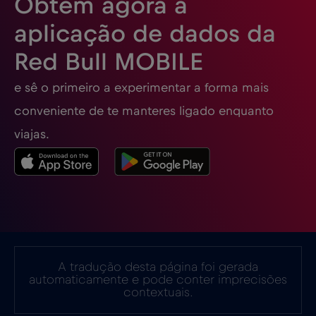
Obtém agora a
aplicação de dados da
Espanha
€2
,-/GB
Red Bull MOBILE
Estados Unidos da América
€4
,-/GB
e sê o primeiro a experimentar a forma mais
conveniente de te manteres ligado enquanto
Estónia
€2
,-/GB
viajas.
EUA - América do Norte Futebol 2026
€1
,-/GB
Filipinas
€12
,-/GB
A tradução desta página foi gerada
Finlândia
€2
automaticamente e pode conter imprecisões
,-/GB
contextuais.