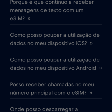
Porque é que continuo a receber
mensagens de texto com um
Bulgária
€2
,-/GB
eSIM? ››
Canadá
€4
,-/GB
Como posso poupar a utilização de
dados no meu dispositivo iOS? ››
Canadá - América do Norte Futebol
2026
Como posso poupar a utilização de
€1
,-/GB
dados no meu dispositivo Android ››
Chade
€4
,-/GB
Posso receber chamadas no meu
número principal com o eSIM? ››
Chile
€7
,-/GB
China
€6
Onde posso descarregar a
,-/GB