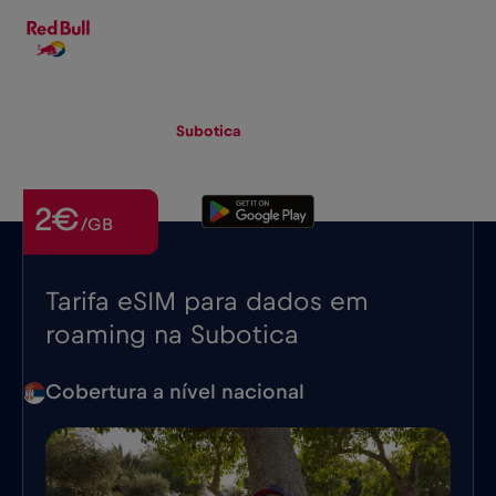
PT-PT
▾
eSIM
Roaming
Subotica
2€
/GB
Tarifa eSIM para dados em
roaming na Subotica
Cobertura a nível nacional