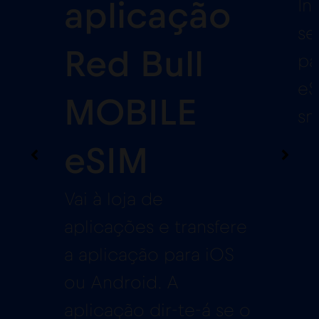
In
aplicação
se
Red Bull
pa
eS
MOBILE
sm
eSIM
Vai à loja de
aplicações e transfere
a aplicação para iOS
ou Android. A
aplicação dir-te-á se o