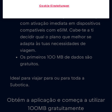
todo o mundo é instantânea.
Cookie-Einstellungen
Explora os nossos planos de dados
eSIM de baixo custo para a Subotica,
com ativação imediata em dispositivos
compatíveis com eSIM. Cabe-te a ti
decidir qual o plano que melhor se
adapta às tuas necessidades de
viagem.
Os primeiros 100 MB de dados são
gratuitos.
Ideal para viajar para ou para toda a
Subotica.
Obtém a aplicação e começa a utilizar
100MB gratuitamente