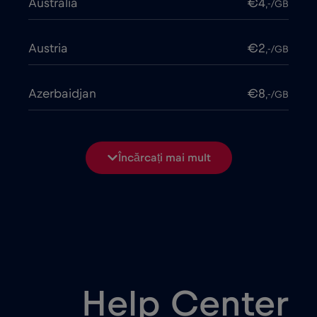
Australia
€4
,-/GB
Austria
€2
,-/GB
Azerbaidjan
€8
,-/GB
Bangladesh
€4
,-/GB
Încărcați mai mult
Belarus
€2
,-/GB
Belgia
€2
,-/GB
Bosnia și Herțegovina
€2
,-/GB
Help Center