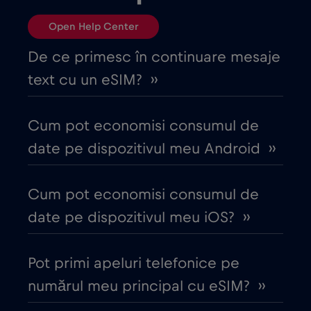
Brazilia
€4
,-/GB
Open Help Center
Bulgaria
€2
,-/GB
De ce primesc în continuare mesaje
text cu un eSIM? ››
Canada
€4
,-/GB
Cum pot economisi consumul de
Canada - America de Nord Fotbal 2026
date pe dispozitivul meu Android ››
€1
,-/GB
Cum pot economisi consumul de
Chile
€7
,-/GB
date pe dispozitivul meu iOS? ››
China
€6
,-/GB
Pot primi apeluri telefonice pe
numărul meu principal cu eSIM? ››
Ciad
€4
,-/GB