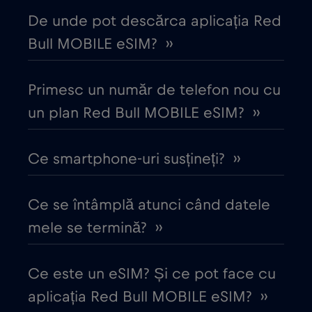
De unde pot descărca aplicația Red
Cipru
€2
,-/GB
Bull MOBILE eSIM? ››
Columbia
€4
,-/GB
Primesc un număr de telefon nou cu
Coreea de Sud
un plan Red Bull MOBILE eSIM? ››
€4
,-/GB
Costa Rica
€4
Ce smartphone-uri susțineți? ››
,-/GB
Croația
€2
,-/GB
Ce se întâmplă atunci când datele
mele se termină? ››
Cruise & land Telenor Maritime
€18
,-/GB
Ce este un eSIM? Și ce pot face cu
Cruise only Telenor Maritime
€15
,-/GB
aplicația Red Bull MOBILE eSIM? ››