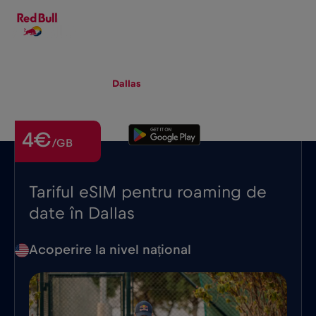
RO
▾
eSIM
Roaming
Dallas
4€
/GB
Tariful eSIM pentru roaming de
date în Dallas
Acoperire la nivel național