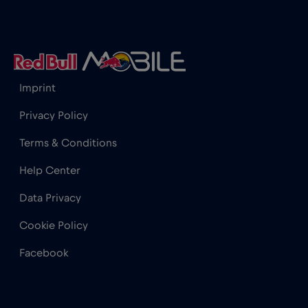
Gibraltar
€3
,-/GB
Grecia
€2
,-/GB
Imprint
Guatemala
€4
,-/GB
Privacy Policy
Terms & Conditions
Honduras
€4
,-/GB
Help Center
Hong Kong
€7
Data Privacy
,-/GB
Cookie Policy
India
€15
,-/GB
Facebook
Indonezia
€4
,-/GB