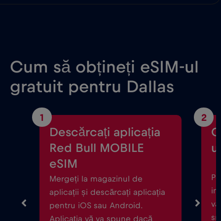
Cum să obțineți eSIM-ul
gratuit pentru Dallas
1
2
Descărcați aplicația
C
Red Bull MOBILE
ul
eSIM
Po
Mergeți la magazinul de
in
aplicații și descărcați aplicația
vă
pentru iOS sau Android.
sm
Aplicația vă va spune dacă