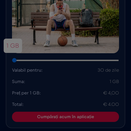
1 GB
Valabil pentru:
30 de zile
Suma:
1 GB
Preț per 1 GB:
€ 4,00
Total:
€ 4.00
Cumpărați acum în aplicație