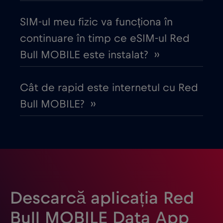
Danemarca
€2
,-/GB
SIM-ul meu fizic va funcționa în
continuare în timp ce eSIM-ul Red
Dubai
€5
,-/GB
Bull MOBILE este instalat? ››
Ecuador
€4
,-/GB
Cât de rapid este internetul cu Red
Bull MOBILE? ››
Egipt
€12
,-/GB
Elveția
€5
,-/GB
Emiratele Arabe Unite (EAU)
€5
,-/GB
Descarcă aplicația Red
Estonia
€2
,-/GB
Bull MOBILE Data App