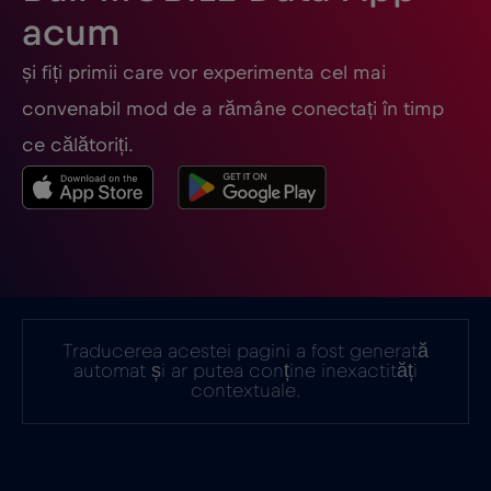
acum
Filipine
€12
,-/GB
și fiți primii care vor experimenta cel mai
Finlanda
€2
,-/GB
convenabil mod de a rămâne conectați în timp
ce călătoriți.
Franța
€2
,-/GB
Gabon
€5
,-/GB
Georgia
€5
,-/GB
Traducerea acestei pagini a fost generată
automat și ar putea conține inexactități
Germania
€2
,-/GB
contextuale.
Ghana
€3
,-/GB