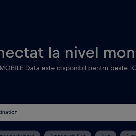
ectat la nivel mon
 MOBILE Data este disponibil pentru peste 10
merica de Nord
America de Sud
Asia
Aust