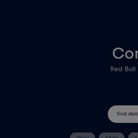
Con
Red Bull
Africa
Altele
A