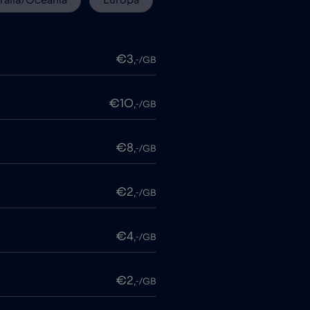
€3
,-/GB
€10
,-/GB
€8
,-/GB
€2
,-/GB
€4
,-/GB
€2
,-/GB