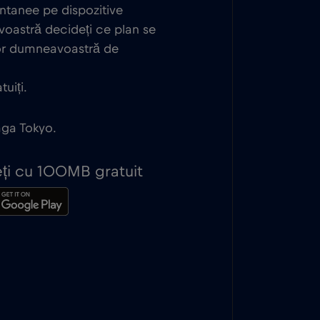
antanee pe dispozitive
oastră decideți ce plan se
lor dumneavoastră de
uiți.
eaga Tokyo.
peți cu 100MB gratuit