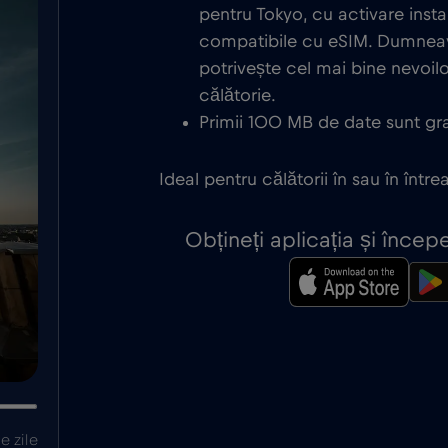
pentru Tokyo, cu activare inst
compatibile cu eSIM. Dumneav
potrivește cel mai bine nevoi
călătorie.
Primii 100 MB de date sunt grat
Ideal pentru călătorii în sau în într
Obțineți aplicația și înce
e zile