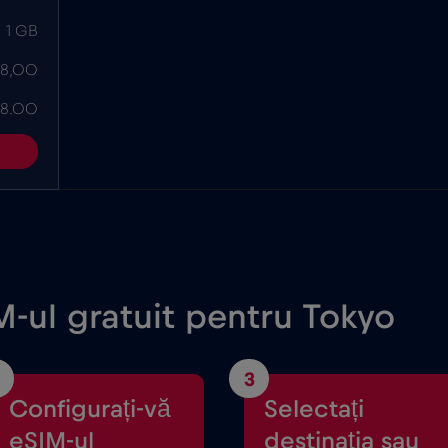
1 GB
 8,00
 8.00
M-ul gratuit pentru Tokyo
3
Configurați-vă
Selectați
eSIM-ul
destinația sau