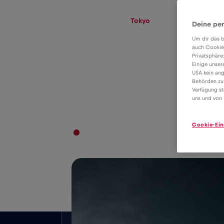
eSIM
Roaming
Tokyo
Deine per
Um dir das b
auch Cookie
Privatsphäre
Tariful eSIM
Einige unser
USA kein ang
pentru roaming
Behörden zu
8€
Verfügung st
de date în Tokyo
uns und von 
Cookie-Ein
Acoperire la nivel național