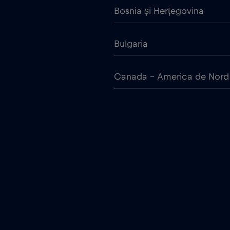
Bosnia și Herțegovina
Bulgaria
Canada - America de Nord
China
Cipru
Coreea de Sud
Croația