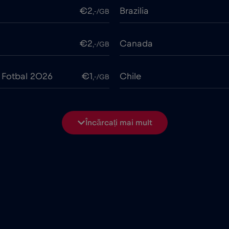
€2
Brazilia
,-/GB
€2
Canada
,-/GB
 Fotbal 2026
€1
Chile
,-/GB
€6
Ciad
,-/GB
Încărcați mai mult
€2
Columbia
,-/GB
€4
Costa Rica
,-/GB
€2
Cruise & land Telenor Mar
,-/GB