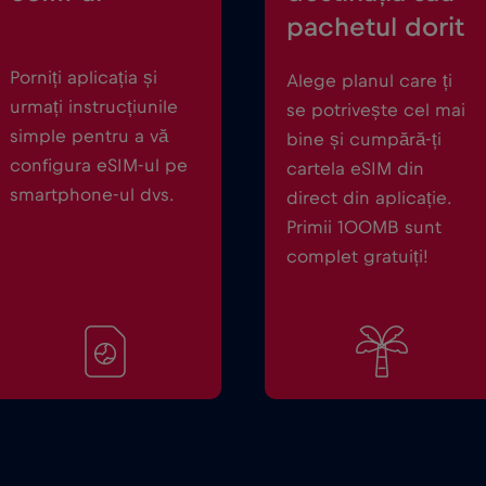
pachetul dorit
Porniți aplicația și
Alege planul care ți
urmați instrucțiunile
se potrivește cel mai
simple pentru a vă
bine și cumpără-ți
configura eSIM-ul pe
cartela eSIM din
smartphone-ul dvs.
direct din aplicație.
Primii 100MB sunt
complet gratuiți!