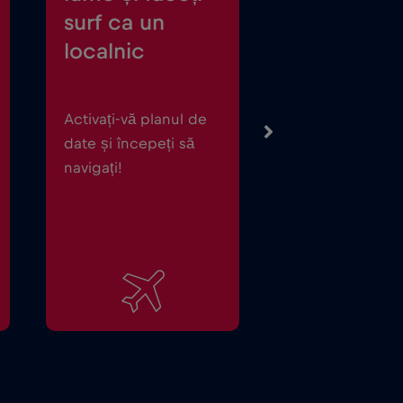
surf ca un
localnic
Activați-vă planul de
date și începeți să
navigați!