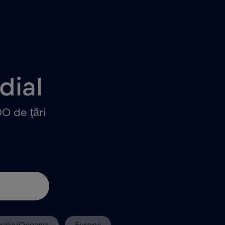
dial
0 de țări
ralia/Oceania
Europa