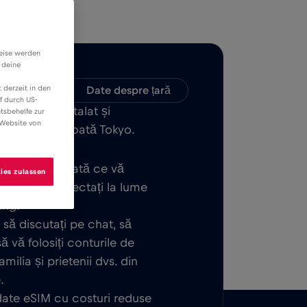
weise werden
 deine
 derzeit in den
patibilitate
Date despre țară
f durch US-
E ușor de instalat și
tsbehelfe zur
 Website von
tat în sau în toată Tokyo.
 de bază. Odată ce vă
ies zulassen
gata să vă conectați la lume
ing.
, să discutați pe chat, să
ă vă folosiți conturile de
ilia și prietenii dvs. din
.
 date eSIM cu costuri reduse