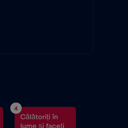
4
Călătoriți în
lume și faceți