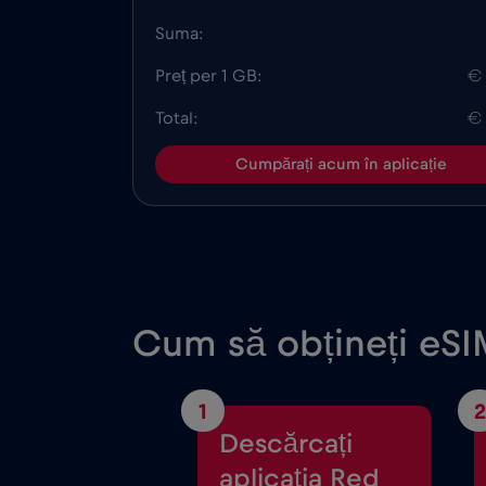
Suma:
Preț per 1 GB:
€
Total:
€
Cumpărați acum în aplicație
Cum să obțineți eSI
1
2
Descărcați
aplicația Red