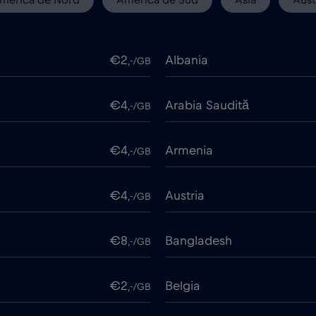
€2
Albania
,-/GB
€4
Arabia Saudită
,-/GB
€4
Armenia
,-/GB
€4
Austria
,-/GB
€8
Bangladesh
,-/GB
€2
Belgia
,-/GB