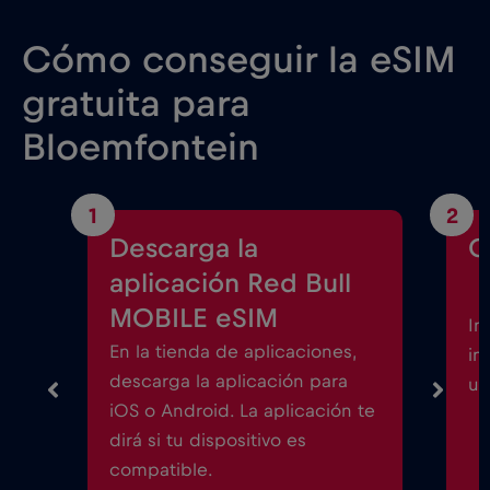
Cómo conseguir la eSIM
gratuita para
Bloemfontein
1
2
Descarga la
C
aplicación Red Bull
MOBILE eSIM
In
En la tienda de aplicaciones,
in
descarga la aplicación para
un
iOS o Android. La aplicación te
dirá si tu dispositivo es
compatible.