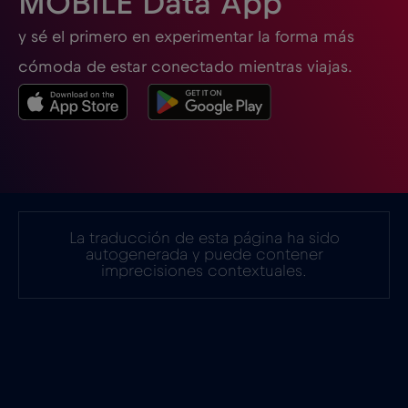
MOBILE Data App
y sé el primero en experimentar la forma más
Estados Unidos de América
€4
,-/GB
cómoda de estar conectado mientras viajas.
Estonia
€2
,-/GB
Filipinas
€12
,-/GB
Finlandia
€2
,-/GB
La traducción de esta página ha sido
autogenerada y puede contener
imprecisiones contextuales.
Francia
€2
,-/GB
Gabón
€5
,-/GB
Georgia
€5
,-/GB