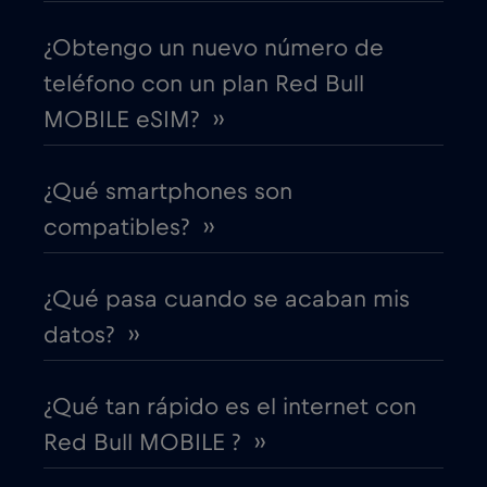
¿Obtengo un nuevo número de
Corea del Sur
€4
,-/GB
teléfono con un plan Red Bull
MOBILE eSIM? ››
Costa Rica
€4
,-/GB
¿Qué smartphones son
Croacia
€2
,-/GB
compatibles? ››
Cruise & land Telenor Maritime
€18
,-/GB
¿Qué pasa cuando se acaban mis
Cruise only Telenor Maritime
€15
datos? ››
,-/GB
Dinamarca
€2
,-/GB
¿Qué tan rápido es el internet con
Red Bull MOBILE ? ››
Dubai
€5
,-/GB