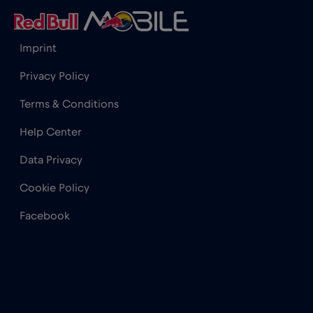
Ghana
€3
,-/GB
Imprint
Privacy Policy
Gibraltar
€3
,-/GB
Terms & Conditions
Grecia
€2
,-/GB
Help Center
Data Privacy
Guatemala
€4
,-/GB
Cookie Policy
Honduras
€4
,-/GB
Facebook
Hong Kong
€7
,-/GB
Hungría
€2
,-/GB