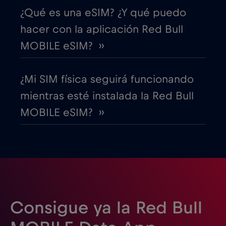
¿Qué es una eSIM? ¿Y qué puedo
Ecuador
€4
,-/GB
hacer con la aplicación Red Bull
MOBILE eSIM? ››
EEUU - Norteamérica Fútbol 2026
€1
,-/GB
¿Mi SIM física seguirá funcionando
Egipto
€12
,-/GB
mientras esté instalada la Red Bull
MOBILE eSIM? ››
Emiratos Árabes Unidos (EAU)
€5
,-/GB
Eslovaquia
€2
,-/GB
Eslovenia
€2
,-/GB
Consigue ya la Red Bull
España
€2
,-/GB