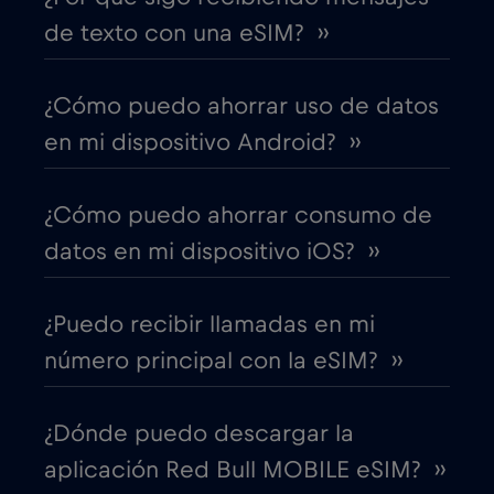
de texto con una eSIM? ››
Canadá
€4
,-/GB
¿Cómo puedo ahorrar uso de datos
Canadá - Fútbol Norteamérica 2026
€1
,-/GB
en mi dispositivo Android? ››
Chad
€4
,-/GB
¿Cómo puedo ahorrar consumo de
datos en mi dispositivo iOS? ››
Chile
€7
,-/GB
¿Puedo recibir llamadas en mi
China
€6
,-/GB
número principal con la eSIM? ››
Chipre
€2
,-/GB
¿Dónde puedo descargar la
aplicación Red Bull MOBILE eSIM? ››
Colombia
€4
,-/GB