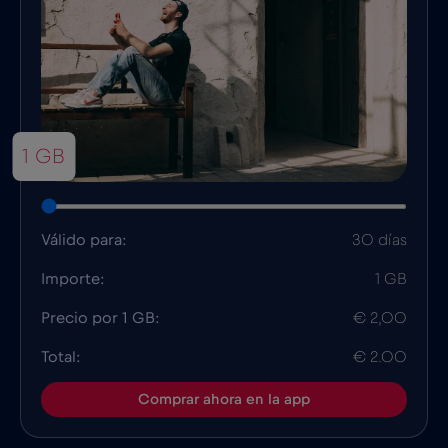
1 GB
Válido para:
30 días
Importe:
1 GB
Precio por 1 GB:
€ 2,00
Total:
€ 2.00
Comprar ahora en la app