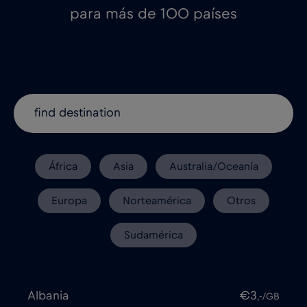
para más de 100 países
África
Asia
Australia/Oceanía
Europa
Norteamérica
Otros
Sudamérica
Albania
€3
,-/GB