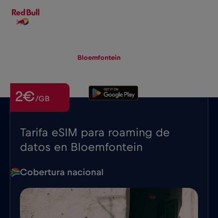
ES
▾
eSIM
Roaming
Bloemfontein
2€
/GB
Tarifa eSIM para roaming de
datos en Bloemfontein
Cobertura nacional